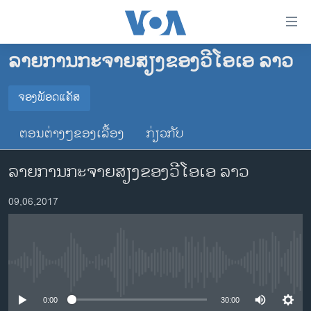
ລິ້ງ
ສຳຫລັບ
ເຂົ້າ
ລາຍການກະຈາຍສຽງຂອງວີໂອເອ ລາວ
ຫາ
ໂຮມເພຈ
ຂ້າມ
ລາວ
ຈອງພັອດແຄັສ
ຂ້າມ
ຈອງພັອດແຄັສ
ອາເມຣິກາ
ຂ້າມ
ຕອນຕ່າງໆຂອງເລື້ອງ
ກ່ຽວກັບ
ໄປ
ການເລືອກຕັ້ງ ປະທານາທີບໍດີ ສະຫະລັດ 2024
Spotify
ຫາ
ລາຍການກະຈາຍສຽງຂອງວີໂອເອ ລາວ
ຂ່າວ​ຈີນ
ຊອກ
ຄົ້ນ
ໂລກ
YouTube
09,06,2017
ເອເຊຍ
ຈອງ
ອິດສະຫຼະພາບດ້ານການຂ່າວ
No media source currently available
ຊີວິດຊາວລາວ
ຊຸມຊົນຊາວລາວ
0:00
30:00