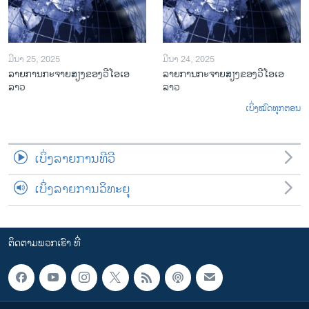
ມີນາ 25, 2025
ມີນາ 24, 2025
ລາຍການກະຈາຍສຽງຂອງວີໂອເອ
ລາຍການກະຈາຍສຽງຂອງວີໂອເອ
ລາວ
ລາວ
ເບິ່ງໝົດທຸກຕອນ
ເບິ່ງລາຍການທີວີ
ເບິ່ງລາຍການວິທະຍຸ
ຕິດຕາມພວກເຮົາ ທີ່