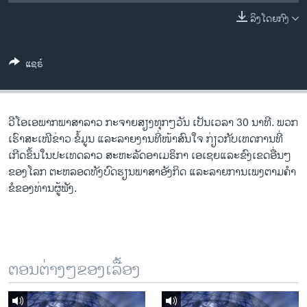
ວິທະຍາສາດ-ເທັກໂນໂລຈີ
ລິງໂດຍກົງ
ທຸລະກິດ
ພາສາອັງກິດ
ແຊຣ໌
ວີດີໂອ
ສຽງ
ວີ​ໂອ​ເອພາກ​ພາສາ​ລາວ​ ກະຈາຍສຽງ​ທຸກໆ​ວັນ ​ເປັນ​ເວລາ 30 ນາທີ. ພວກ​
ລາຍການກະຈາຍສຽງ
ເຮົາ​ສະ​ເໜີຂ່າວ ຂໍ້​ມູນ ​ແລະ​ລາຍ​ງານ​ທີ່​ໜ້າ​ສົນ​ໃຈ ກ່ຽວກັບ​​ເຫດການ​​ທີ່​
ຕິດຕາມພວກເຮົາ ທີ່
ເກີດ​ຂຶ້ນ​ໃນ​ປະ​ເທດ​ລາວ ສະຫະລັດ​ອ​າ​ເມ​ຣິ​ກາ ​ເອ​ເຊຍ​ແລະ​ຂົງເຂດ​ອື່ນໆ​
ລາຍງານ
ຂອງ​ໂລກ ຕະຫລອດ​ທັງ​ບົດຮຽນ​ພາສາ​ອັງກິດ ​ແລະ​ລາຍການ​ເພງ​ຕາມ​ຄຳ​
ຂໍ​ຂອງ​ທ່ານ​ຜູ້​ຟັງ.
ພາສາຕ່າງໆ
ຕອນຕ່າງໆຂອງເລື້ອງ