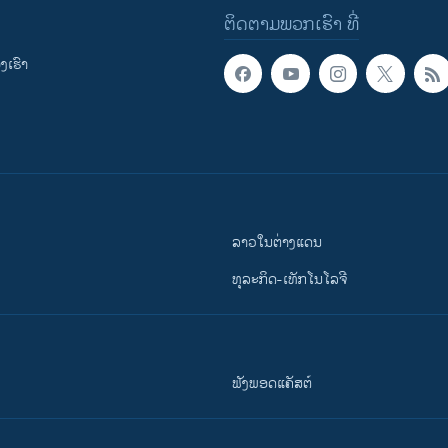
ຕິດຕາມພວກເຮົາ ທີ່
ເຮົາ
ລາວໃນຕ່າງແດນ
ທຸລະກິດ-ເທັກໂນໂລຈີ
ຟັງພອດແຄັສຕ໌