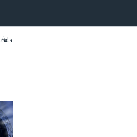
EMBED
ີ່​ໜ້າ​