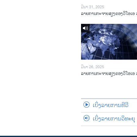
ມີນາ 31, 2025
ລາຍການກະຈາຍສຽງຂອງວີໂອເອ 
ມີນາ 26, 2025
ລາຍການກະຈາຍສຽງຂອງວີໂອເອ 
ເບິ່ງລາຍການທີວີ
ເບິ່ງລາຍການວິທະຍຸ