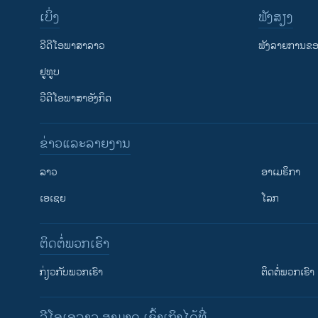
ເບິ່ງ
ຟັງສຽງ
ວີດີໂອພາສາລາວ
ຟັງລາຍການຂອງ
ຢູທູບ
ວີດີໂອພາສາອັງກິດ
ຂ່າວແລະລາຍງານ
ລາວ
ອາເມຣິກາ
ເອເຊຍ
ໂລກ
ຕິດຕໍ່ພວກເຮົາ
ກ່ຽວກັບພວກເຮົາ
ຕິດຕໍ່ພວກເຮົາ