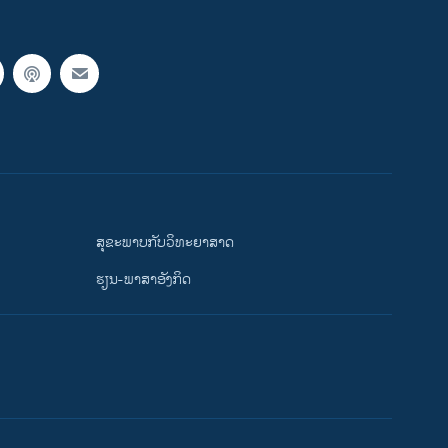
ສຸຂະພາບກັບວິທະຍາສາດ
ຮຽນ-ພາສາອັງກິດ