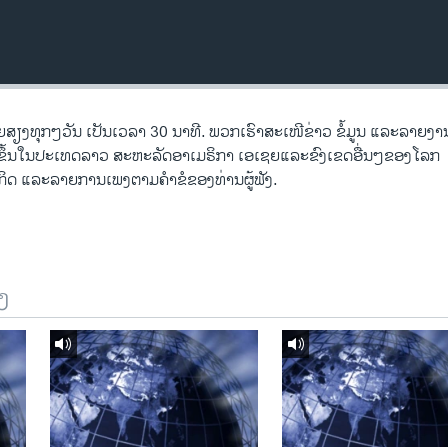
ງ​ທຸກໆ​ວັນ ​ເປັນ​ເວລາ 30 ນາທີ. ພວກ​ເຮົາ​ສະ​ເໜີຂ່າວ ຂໍ້​ມູນ ​ແລະ​ລາຍ​ງານ​ທ
ີດ​ຂຶ້ນ​ໃນ​ປະ​ເທດ​ລາວ ສະຫະລັດ​ອ​າ​ເມ​ຣິ​ກາ ​ເອ​ເຊຍ​ແລະ​ຂົງເຂດ​ອື່ນໆ​ຂອງ​ໂລກ
ດ ​ແລະ​ລາຍການ​ເພງ​ຕາມ​ຄຳ​ຂໍ​ຂອງ​ທ່ານ​ຜູ້​ຟັງ.
ງ