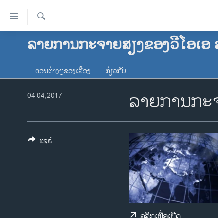
ລິ້ງ
ສຳຫລັບ
ເຂົ້າ
ຄົ້ນຫາ
ລາຍການກະຈາຍສຽງຂອງວີໂອເອ 
ໂຮມເພຈ
ຫາ
ລາວ
ຂ້າມ
ຕອນຕ່າງໆຂອງເລື້ອງ
ກ່ຽວກັບ
ຂ້າມ
ອາເມຣິກາ
ຂ້າມ
ລາຍການກະຈ
ການເລືອກຕັ້ງ ປະທານາທີບໍດີ ສະຫະລັດ
04,04,2017
ໄປ
2024
ຫາ
ຂ່າວ​ຈີນ
ຊອກ
ຄົ້ນ
ໂລກ
ແຊຣ໌
ເອເຊຍ
ອິດສະຫຼະພາບດ້ານການຂ່າວ
ຊີວິດຊາວລາວ
ຊຸມຊົນຊາວລາວ
ຄລິກເພື່ອເປີດ