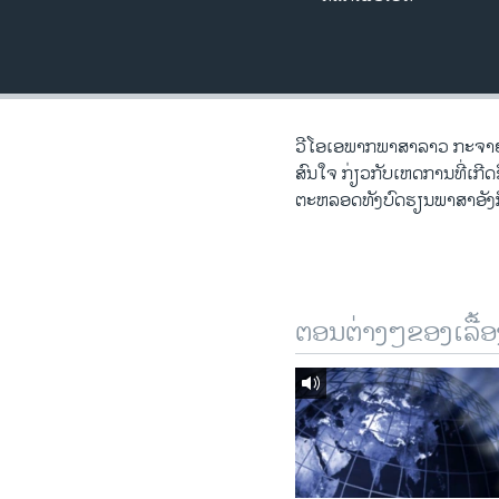
ວິທະຍາສາດ-ເທັກໂນໂລຈີ
ທຸລະກິດ
ພາສາອັງກິດ
ວີດີໂອ
ວີ​ໂອ​ເອພາກ​ພາສາ​ລາວ​ ກະຈາຍສຽ
ສົນ​ໃຈ ກ່ຽວກັບ​​ເຫດການ​​ທີ່​ເກ
ສຽງ
ຕະຫລອດ​ທັງ​ບົດຮຽນ​ພາສາ​ອັງກິ
ລາຍການກະຈາຍສຽງ
ລາຍງານ
ຕອນຕ່າງໆຂອງເລື້ອ