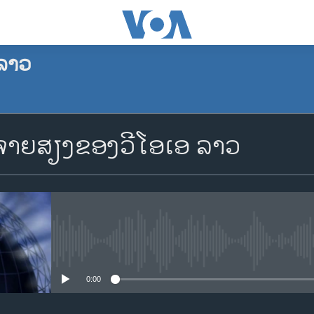
ລາວ
ຈອງພັອດແຄັສ
າຍສຽງຂອງວີໂອເອ ລາວ
Apple Podcasts
Spotify
YouTube
No media source currently availa
0:00
ຈອງ