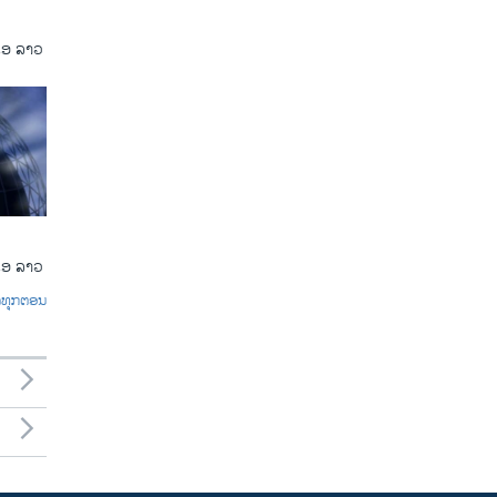
ເອ ລາວ
ເອ ລາວ
ົດທຸກຕອນ