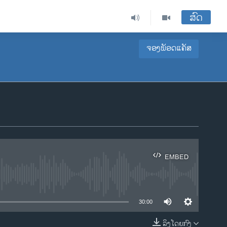
ສົດ
ຈອງພັອດແຄັສ
EMBED
ble
30:00
ລິງໂດຍກົງ