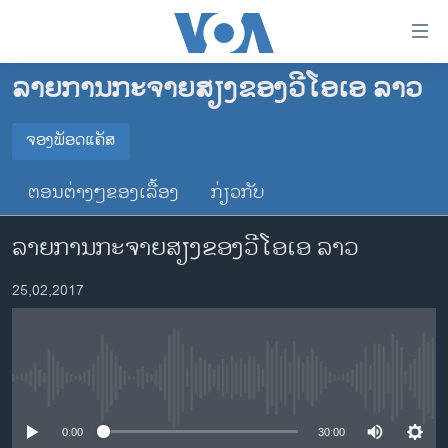
ລິ້ງ
ສຳຫລັບ
ເຂົ້າ
ລາຍການກະຈາຍສຽງຂອງວີໂອເອ ລາວ
ຫາ
ໂຮມເພຈ
ຂ້າມ
ລາວ
ຈອງພັອດແຄັສ
ຂ້າມ
ຈອງພັອດແຄັສ
ອາເມຣິກາ
ຂ້າມ
ຕອນຕ່າງໆຂອງເລື້ອງ
ກ່ຽວກັບ
ໄປ
ການເລືອກຕັ້ງ ປະທານາທີບໍດີ ສະຫະລັດ 2024
Spotify
ຫາ
ລາຍການກະຈາຍສຽງຂອງວີໂອເອ ລາວ
ຂ່າວ​ຈີນ
ຊອກ
ຄົ້ນ
ໂລກ
YouTube
25,02,2017
ເອເຊຍ
ຈອງ
ອິດສະຫຼະພາບດ້ານການຂ່າວ
No media source currently available
ຊີວິດຊາວລາວ
ຊຸມຊົນຊາວລາວ
0:00
30:00