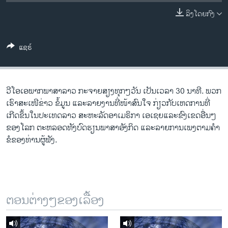
ວິທະຍາສາດ-ເທັກໂນໂລຈີ
ລິງໂດຍກົງ
ທຸລະກິດ
ພາສາອັງກິດ
ແຊຣ໌
ວີດີໂອ
ສຽງ
ວີ​ໂອ​ເອພາກ​ພາສາ​ລາວ​ ກະຈາຍສຽງ​ທຸກໆ​ວັນ ​ເປັນ​ເວລາ 30 ນາທີ. ພວກ​
ລາຍການກະຈາຍສຽງ
ເຮົາ​ສະ​ເໜີຂ່າວ ຂໍ້​ມູນ ​ແລະ​ລາຍ​ງານ​ທີ່​ໜ້າ​ສົນ​ໃຈ ກ່ຽວກັບ​​ເຫດການ​​ທີ່​
ຕິດຕາມພວກເຮົາ ທີ່
ເກີດ​ຂຶ້ນ​ໃນ​ປະ​ເທດ​ລາວ ສະຫະລັດ​ອ​າ​ເມ​ຣິ​ກາ ​ເອ​ເຊຍ​ແລະ​ຂົງເຂດ​ອື່ນໆ​
ລາຍງານ
ຂອງ​ໂລກ ຕະຫລອດ​ທັງ​ບົດຮຽນ​ພາສາ​ອັງກິດ ​ແລະ​ລາຍການ​ເພງ​ຕາມ​ຄຳ​
ຂໍ​ຂອງ​ທ່ານ​ຜູ້​ຟັງ.
ພາສາຕ່າງໆ
ຕອນຕ່າງໆຂອງເລື້ອງ