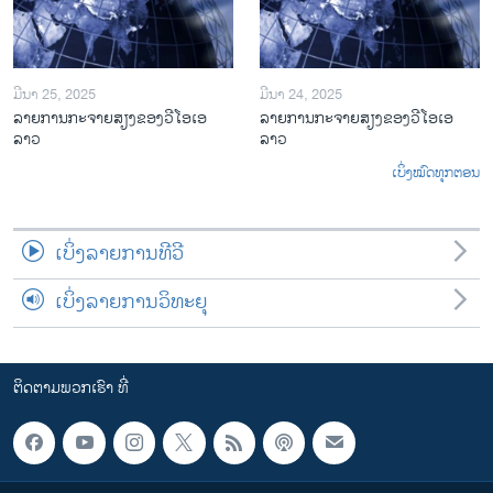
ມີນາ 25, 2025
ມີນາ 24, 2025
ລາຍການກະຈາຍສຽງຂອງວີໂອເອ
ລາຍການກະຈາຍສຽງຂອງວີໂອເອ
ລາວ
ລາວ
ເບິ່ງໝົດທຸກຕອນ
ເບິ່ງລາຍການທີວີ
ເບິ່ງລາຍການວິທະຍຸ
ຕິດຕາມພວກເຮົາ ທີ່