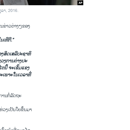
ຕຸລາ, 2016.
ການ​ຂ່າວ​ຕ່າງໆ​ຂອງ​
​ເທີ​ກີ.”
ຂອງ​ສິດເສລີປະຊາທິ
ຊວງ​ການ​ຕ່າງປະ​
ຕ​ນີ້ ຈະ​ເຂັ້ມ​ແຂງ​
​ເພາະ​ໃນ​ເວລາ​ທີ່​
ການ​ກໍ່​ລັດຖະ
ຫ່ວງ​ເປັນ​ໃຍຂຶ້ນ​ມາ