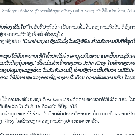
ອກ ສຳນັກງານ Ankara ຫຼັງຈາກທີ່ຕຳຫຼວດຈັບກຸມ ຫົວໜ້າຂອງ ໜັງສືພິມຝ່າຍຄ້ານ, 31 
ປັນ​ຫ່ວງ​ເປັນ​ໃຍ”
​ໃນ​ອັນ​ທີ່​ປາກົດ​ວ່າ ​ເປັນ​ການ​ເພີ່ມຂຶ້ນ​ຂອງ​ການ​ກົດ​ດັນ ຕໍ່​ອົງ
ຼັງ​ຈາກການ​ກັກ​ຂັງ​ເຈົ້າໜ້າ​ທີ່​ອະ​ວຸ​ໂສ​
 ຂອງ​ໜັງສືພິມ
“Cumhuriyet ຊຶ່ງ​ເປັນ​ນຶ່ງໃນໜັງສື​ພິມ ທີ່​ໄດ້ຮັບ​ການ​ນັບຖືທີ່​ສຸດ​ໃນ
ໜຸນ​ໃຫ້​ລັດຖະບານ​ເທີ​ກີ ​ຄ້ຳປະກັນວ່າ ລະບຽບ​ກົດໝາຍ ​ແລະ​ພື້ນຖານ​ຫຼັກ
ານປົກ​ປ້ອງຄຸ້ມ​ຄອງ,” ນັ້ນ​ແມ່ນ​ຄຳ​ເວົ້າ​ຂອງ​ທ່ານ John Kirby ໂຄສົກ​ຂອງ​ກະ
ກອງ​ປະຊຸມຖະ​ແຫຼງຂ່າວ ໃນວັນ​ຈັນ​ວານ​ນີ້, ທ່ານ​ຍັງ​ກ່າວ​ເພີ້​ມຕື່ມ​ວ່າ ​ເສລີ​ທິປະ​ໄ
ະນຸຍາດ ​ໃຫ້​ມີການສະ​ແດງ​ອອກ​ທີ່​ຫຼາກ​ຫຼາຍໃນ​ດ້ານ ຄວາມ​ຄິດ​ຄວາມ​ເຫັນ ​ໂດຍ​ສະ
ງ​ຕັນ ​ໃຫ້ການ​ສະໜັບສະໜຸນຕໍ່ Ankara ທີ່​ຈະ​ຕິດຕາມຫາ​ພວກ​ທີ່​ຮັບຜິດ ຊອບ ​ໃນ​
ຜົນສຳ​ເລັດ​ ​ໃນ​ວັນ​ທີ 15 ກໍລະກົດ ທີ່​ຍິ່ງ​ພາ​ໃຫ້
​ຈັບ​ກຸມ ພວກ​ນັກ​ຂ່າວ ​ໃນ​ທ້າຍ​ສັບປະດາ​ທີ່​ຜ່ານ​ມາ ນັ້ນ​ແມ່ນ​ເກີດ​ຄວາມ​ເປັນ​
າ​ຂອງ Kirby ໂຄສົກ​ຂອງ​ກະຊວງ​ການ​ຕ່າງປະ​ເທດສະຫະລັດ.