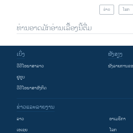
ຂ່າວ
ໂລກ
ທ່ານອາດມັກອ່ານເລື້ອງນີ້ຕື່ມ
ເບິ່ງ
ຟັງສຽງ
ວີດີໂອພາສາລາວ
ຟັງລາຍການຂອງ
ຢູທູບ
ວີດີໂອພາສາອັງກິດ
ຂ່າວແລະລາຍງານ
ລາວ
ອາເມຣິກາ
ເອເຊຍ
ໂລກ