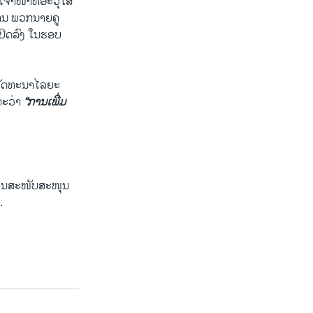
​ໜ້າ​ທີ່​ອະ​ວຸ​ໂສ
ານ ພວກ​ນາຍຄູ ​
ປິດ​ລົງ ​ໃນ​ຮອບ​
ານ​ພັດທະນາ​ໄລຍະ​
າະວ່າ
“ການ​ເພີ່ມ​
​ໃຫ້ການ​ສະໜັບສະໜຸນ
.