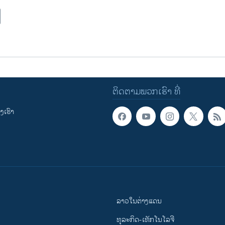
ຕິດຕາມພວກເຮົາ ທີ່
ເຮົາ
ລາວໃນຕ່າງແດນ
ທຸລະກິດ-ເທັກໂນໂລຈີ