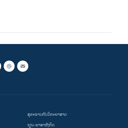
ສຸຂະພາບກັບວິທະຍາສາດ
ຮຽນ-ພາສາອັງກິດ