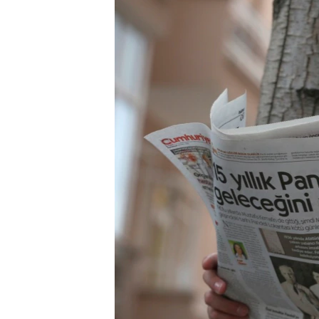
ວິທະຍາສາດ-ເທັກໂນໂລຈີ
ທຸລະກິດ
ພາສາອັງກິດ
ວີດີໂອ
ສຽງ
ລາຍການກະຈາຍສຽງ
ລາຍງານ