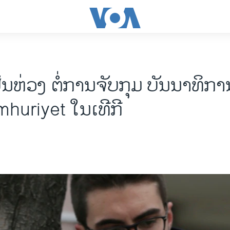
ນຫ່ວງ ຕໍ່ການຈັບກຸມ ບັນນາທິກາ
huriyet ໃນເທີກີ