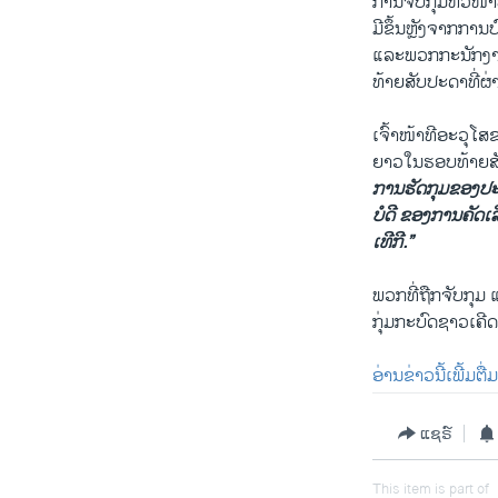
ການ​ຈັບ​ກຸມ​ຫົວໜ້
ມີ​ຂຶ້ນ​ຫຼັງຈາກກາ
ແລະພວກ​ກະ​ນັກ​ງານ​ສ
ທ້າຍ​ສັບປະດາ​ທີ່​ຜ່
​ເຈົ້າ​ໜ້າ​ທີ​ອະ​ວຸ
ຍາວ​ໃນ​ຮອບ​ທ້າ​ຍສັບ
ການ​ຮັດ​ກຸມ​ຂອງ​
ບໍດີ ຂອງ​ການ​ຄັດ​ເ
ເທີ​ກີ.”
ພວກ​ທີ່​ຖືກ​ຈັບ​ກຸມ
ກຸ່ມ​ກະບົດ​ຊາວ​ເຄີ
ອ່ານ​ຂ່າວ​ນີ້​ເພີ້​ມຕ
ແຊຣ໌
This item is part of