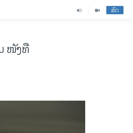
ສົດ
ນ ໜັງທື