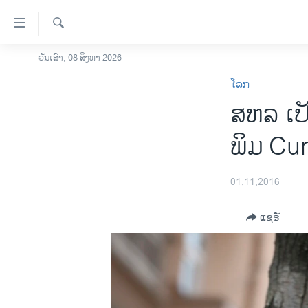
ລິ້ງ
ສຳຫລັບ
ເຂົ້າ
ຄົ້ນຫາ
ວັນເສົາ, 08 ສິງຫາ 2026
ໂຮມເພຈ
ຫາ
ໂລກ
ລາວ
ຂ້າມ
ສຫລ ເປັ
ຂ້າມ
ອາເມຣິກາ
ຂ້າມ
ການເລືອກຕັ້ງ ປະທານາທີບໍດີ ສະຫະລັດ
ພິມ Cum
ໄປ
2024
ຫາ
ຂ່າວ​ຈີນ
ຊອກ
01,11,2016
ຄົ້ນ
ໂລກ
ແຊຣ໌
ເອເຊຍ
ອິດສະຫຼະພາບດ້ານການຂ່າວ
ຊີວິດຊາວລາວ
ຊຸມຊົນຊາວລາວ