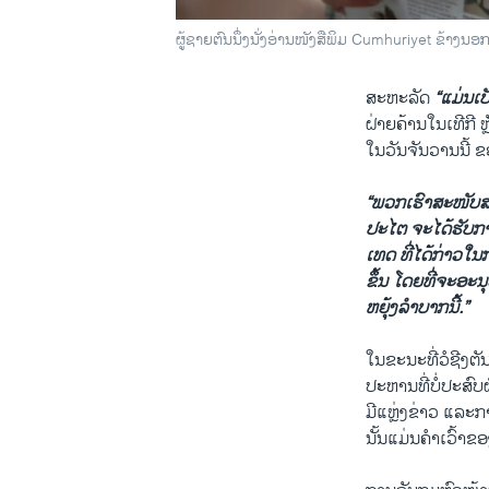
ຜູ້ຊາຍຕົນນຶ່ງນັ່ງອ່ານໜັງສືພິມ Cumhuriyet ຂ້າງນ
ສະຫະລັດ
​“ແມ່ນ​ເ
ຝ່າຍ​ຄ້ານ​ໃນ​ເທີ​ກີ ຫ
ໃນ​ວັນ​ຈັນ​ວານ​ນີ້
“ພວກ​ເຮົາ​ສະໜັບສະ
ປະ​ໄຕ ​ຈະໄດ້​ຮັບ​ກ
ເທດ ທີ່​ໄດ້​ກ່າວ​ໃນ​
ຂຶ້ນ ​ໂດຍ​ທີ່​ຈະ​ອ
ຫຍຸ້ງລຳ​ບາກ​ນີ້.”
​ໃນ​ຂະນະ​ທີ່​ວໍ​ຊີ
ປະຫານ​ທີ່​ບໍ່​ປະສົບ​
ມີແຫຼ່ງຂ່າວ ​ແລະການ
ນັ້ນ​ແມ່ນ​ຄຳ​ເວົ້