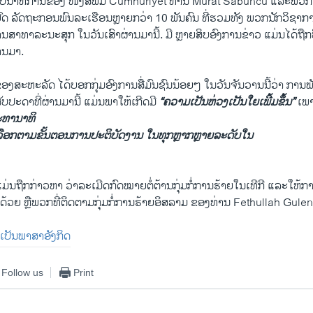
າ​ບັນາ​ທິການ​ຂອງ ​ໜັງສື​ພິມ Cumhuriyet ທ່ານ Murat Sabuncu ​ແລະ​ພວກເຈົ້າ
ນ​ປົດ ລັດຖະກອນ​ພົນລະ​ເຮືອນ​ຫຼາ​ຍກວ່າ 10 ພັນ​ຄົນ ທີ່​ຮວມທັງ ພວກ​ນັກວິຊາກ
າທາລະນະ​ສຸກ ​ໃນ​ວັນ​ເສົາ​ຜ່ານ​ມາ​ນີ້. ມີ​ ​ຫຼາຍ​ສິບ​ອົງການຂ່າວ ​ແມ່ນ​ໄດ້​ຖືກ​
ານ​ມາ.
​ໂສ​ຂອງ​ສະຫະລັດ ​ໄດ້​ບອກ​ກຸ່ມ​ອົງການ​ສື່ມົນ​ຊົນນ້ອຍໆ ​ໃນ​ວັນ​ຈັນ​ວານ​ນີ້​ວ່າ ກ
ປະດາ​ທີ່​ຜ່ານ​ມາ​ນີ້ ​ແມ່ນ​ພາ​ໃຫ້​ເກີດ​ມີ
“ຄວາມ​ເປັນ​ຫ່ວງ​ເປັນ​ໃຍ​ເພີ້​ມຂຶ້ນ”
​ເພ
ປະທານາທິ
ລືອກ​ຕາມ​ຂັ້ນ​ຕອນ​ການ​ປະຕິບັດ​ງານ ​ໃນ​ທຸກ​ຫຼາກຫຼາຍລະດັບໃນ​
 ​ແມ່ນ​ຖືກ​ກ່າວ​ຫາ ​ວ່າ​ລະ​ເມີດກົດໝາຍຕໍ່ຕ້ານ​ກຸ່ມ​ກໍ່​ການ​ຮ້າຍ​ໃນ​ເທີ​ກີ ​ແລະ
​ດດ້ວຍ ​ຫຼື​ພວກ​ທີ່​ຕິດຕາມ​ກຸ່ມ​ກໍ່​ການ​ຮ້າຍ​ອິສລາມ ຂອງ​ທ່ານ Fethullah Gulen
ື່ມ​ເປັນ​ພາສາ​ອັງກິດ
Follow us
Print