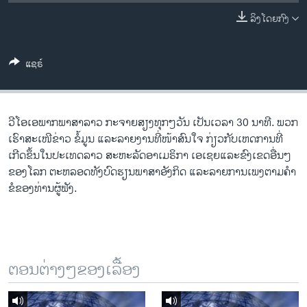
ວິທະຍາສາດ-ເທັກໂນໂລຈີ
ລິງໂດຍກົງ
ທຸລະກິດ
ພາສາອັງກິດ
ແຊຣ໌
ວີດີໂອ
ສຽງ
ວີ​ໂອ​ເອພາກ​ພາສາ​ລາວ​ ກະຈາຍສຽງ​ທຸກໆ​ວັນ ​ເປັນ​ເວລາ 30 ນາທີ. ພວກ​
ລາຍການກະຈາຍສຽງ
ເຮົາ​ສະ​ເໜີຂ່າວ ຂໍ້​ມູນ ​ແລະ​ລາຍ​ງານ​ທີ່​ໜ້າ​ສົນ​ໃຈ ກ່ຽວກັບ​​ເຫດການ​​ທີ່​
ຕິດຕາມພວກເຮົາ ທີ່
ເກີດ​ຂຶ້ນ​ໃນ​ປະ​ເທດ​ລາວ ສະຫະລັດ​ອ​າ​ເມ​ຣິ​ກາ ​ເອ​ເຊຍ​ແລະ​ຂົງເຂດ​ອື່ນໆ​
ລາຍງານ
ຂອງ​ໂລກ ຕະຫລອດ​ທັງ​ບົດຮຽນ​ພາສາ​ອັງກິດ ​ແລະ​ລາຍການ​ເພງ​ຕາມ​ຄຳ​
ຂໍ​ຂອງ​ທ່ານ​ຜູ້​ຟັງ.
ພາສາຕ່າງໆ
ຕອນຕ່າງໆຂອງເລື້ອງ