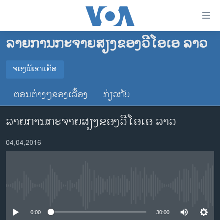
ລິ້ງ
ສຳຫລັບ
ເຂົ້າ
ລາຍການກະຈາຍສຽງຂອງວີໂອເອ ລາວ
ຫາ
ໂຮມເພຈ
ຂ້າມ
ລາວ
ຈອງພັອດແຄັສ
ຂ້າມ
ຈອງພັອດແຄັສ
ອາເມຣິກາ
ຂ້າມ
ຕອນຕ່າງໆຂອງເລື້ອງ
ກ່ຽວກັບ
ໄປ
ການເລືອກຕັ້ງ ປະທານາທີບໍດີ ສະຫະລັດ 2024
Spotify
ຫາ
ລາຍການກະຈາຍສຽງຂອງວີໂອເອ ລາວ
ຂ່າວ​ຈີນ
ຊອກ
ຄົ້ນ
ໂລກ
YouTube
04,04,2016
ເອເຊຍ
ຈອງ
ອິດສະຫຼະພາບດ້ານການຂ່າວ
No media source currently available
ຊີວິດຊາວລາວ
ຊຸມຊົນຊາວລາວ
0:00
30:00