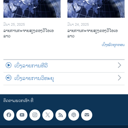
ມີນາ 25, 2025
ມີນາ 24, 2025
ລາຍການກະຈາຍສຽງຂອງວີໂອເອ
ລາຍການກະຈາຍສຽງຂອງວີໂອເອ
ລາວ
ລາວ
ເບິ່ງໝົດທຸກຕອນ
ເບິ່ງລາຍການທີວີ
ເບິ່ງລາຍການວິທະຍຸ
ຕິດຕາມພວກເຮົາ ທີ່