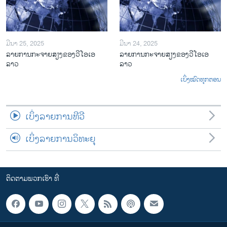
ມີນາ 25, 2025
ມີນາ 24, 2025
ລາຍການກະຈາຍສຽງຂອງວີໂອເອ
ລາຍການກະຈາຍສຽງຂອງວີໂອເອ
ລາວ
ລາວ
ເບິ່ງໝົດທຸກຕອນ
ເບິ່ງລາຍການທີວີ
ເບິ່ງລາຍການວິທະຍຸ
ຕິດຕາມພວກເຮົາ ທີ່