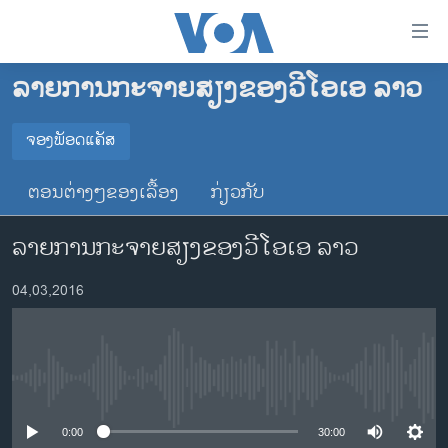
ລິ້ງ
ສຳຫລັບ
ເຂົ້າ
ລາຍການກະຈາຍສຽງຂອງວີໂອເອ ລາວ
ຫາ
ໂຮມເພຈ
ຂ້າມ
ລາວ
ຈອງພັອດແຄັສ
ຂ້າມ
ຈອງພັອດແຄັສ
ອາເມຣິກາ
ຂ້າມ
ຕອນຕ່າງໆຂອງເລື້ອງ
ກ່ຽວກັບ
ໄປ
ການເລືອກຕັ້ງ ປະທານາທີບໍດີ ສະຫະລັດ 2024
Spotify
ຫາ
ລາຍການກະຈາຍສຽງຂອງວີໂອເອ ລາວ
ຂ່າວ​ຈີນ
ຊອກ
ຄົ້ນ
ໂລກ
YouTube
04,03,2016
ເອເຊຍ
ຈອງ
ອິດສະຫຼະພາບດ້ານການຂ່າວ
No media source currently available
ຊີວິດຊາວລາວ
ຊຸມຊົນຊາວລາວ
0:00
30:00