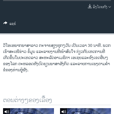
ວິທະຍາສາດ-ເທັກໂນໂລຈີ
ລິງໂດຍກົງ
ທຸລະກິດ
ພາສາອັງກິດ
ແຊຣ໌
ວີດີໂອ
ສຽງ
ວີ​ໂອ​ເອພາກ​ພາສາ​ລາວ​ ກະຈາຍສຽງ​ທຸກໆ​ວັນ ​ເປັນ​ເວລາ 30 ນາທີ. ພວກ​
ລາຍການກະຈາຍສຽງ
ເຮົາ​ສະ​ເໜີຂ່າວ ຂໍ້​ມູນ ​ແລະ​ລາຍ​ງານ​ທີ່​ໜ້າ​ສົນ​ໃຈ ກ່ຽວກັບ​​ເຫດການ​​ທີ່​
ຕິດຕາມພວກເຮົາ ທີ່
ເກີດ​ຂຶ້ນ​ໃນ​ປະ​ເທດ​ລາວ ສະຫະລັດ​ອ​າ​ເມ​ຣິ​ກາ ​ເອ​ເຊຍ​ແລະ​ຂົງເຂດ​ອື່ນໆ​
ລາຍງານ
ຂອງ​ໂລກ ຕະຫລອດ​ທັງ​ບົດຮຽນ​ພາສາ​ອັງກິດ ​ແລະ​ລາຍການ​ເພງ​ຕາມ​ຄຳ​
ຂໍ​ຂອງ​ທ່ານ​ຜູ້​ຟັງ.
ພາສາຕ່າງໆ
ຕອນຕ່າງໆຂອງເລື້ອງ