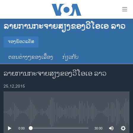
ລິ້ງ
ສຳຫລັບ
ເຂົ້າ
ລາຍການກະຈາຍສຽງຂອງວີໂອເອ ລາວ
ຫາ
ໂຮມເພຈ
ຂ້າມ
ລາວ
ຈອງພັອດແຄັສ
ຂ້າມ
ຈອງພັອດແຄັສ
ອາເມຣິກາ
ຂ້າມ
ຕອນຕ່າງໆຂອງເລື້ອງ
ກ່ຽວກັບ
ໄປ
ການເລືອກຕັ້ງ ປະທານາທີບໍດີ ສະຫະລັດ 2024
Spotify
ຫາ
ລາຍການກະຈາຍສຽງຂອງວີໂອເອ ລາວ
ຂ່າວ​ຈີນ
ຊອກ
ຄົ້ນ
ໂລກ
YouTube
25,12,2015
ເອເຊຍ
ຈອງ
ອິດສະຫຼະພາບດ້ານການຂ່າວ
No media source currently available
ຊີວິດຊາວລາວ
ຊຸມຊົນຊາວລາວ
0:00
30:00