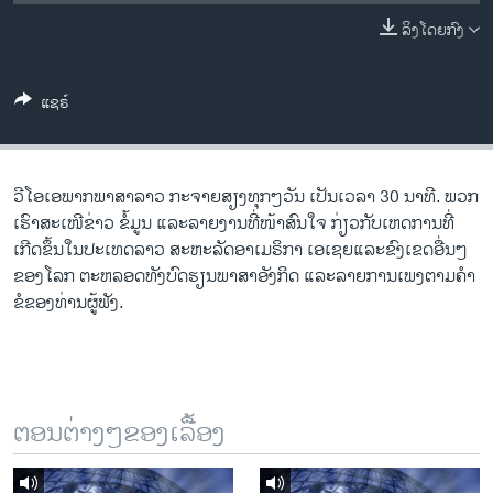
ວິທະຍາສາດ-ເທັກໂນໂລຈີ
ລິງໂດຍກົງ
ທຸລະກິດ
ພາສາອັງກິດ
ແຊຣ໌
ວີດີໂອ
ສຽງ
ວີ​ໂອ​ເອພາກ​ພາສາ​ລາວ​ ກະຈາຍສຽງ​ທຸກໆ​ວັນ ​ເປັນ​ເວລາ 30 ນາທີ. ພວກ​
ລາຍການກະຈາຍສຽງ
ເຮົາ​ສະ​ເໜີຂ່າວ ຂໍ້​ມູນ ​ແລະ​ລາຍ​ງານ​ທີ່​ໜ້າ​ສົນ​ໃຈ ກ່ຽວກັບ​​ເຫດການ​​ທີ່​
ຕິດຕາມພວກເຮົາ ທີ່
ເກີດ​ຂຶ້ນ​ໃນ​ປະ​ເທດ​ລາວ ສະຫະລັດ​ອ​າ​ເມ​ຣິ​ກາ ​ເອ​ເຊຍ​ແລະ​ຂົງເຂດ​ອື່ນໆ​
ລາຍງານ
ຂອງ​ໂລກ ຕະຫລອດ​ທັງ​ບົດຮຽນ​ພາສາ​ອັງກິດ ​ແລະ​ລາຍການ​ເພງ​ຕາມ​ຄຳ​
ຂໍ​ຂອງ​ທ່ານ​ຜູ້​ຟັງ.
ພາສາຕ່າງໆ
ຕອນຕ່າງໆຂອງເລື້ອງ