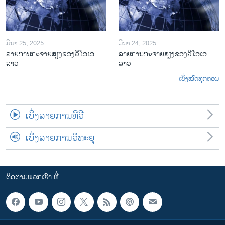
ມີນາ 25, 2025
ມີນາ 24, 2025
ລາຍການກະຈາຍສຽງຂອງວີໂອເອ
ລາຍການກະຈາຍສຽງຂອງວີໂອເອ
ລາວ
ລາວ
ເບິ່ງໝົດທຸກຕອນ
ເບິ່ງລາຍການທີວີ
ເບິ່ງລາຍການວິທະຍຸ
ຕິດຕາມພວກເຮົາ ທີ່