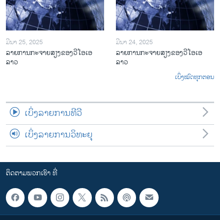
ມີນາ 25, 2025
ມີນາ 24, 2025
ລາຍການກະຈາຍສຽງຂອງວີໂອເອ
ລາຍການກະຈາຍສຽງຂອງວີໂອເອ
ລາວ
ລາວ
ເບິ່ງໝົດທຸກຕອນ
ເບິ່ງລາຍການທີວີ
ເບິ່ງລາຍການວິທະຍຸ
ຕິດຕາມພວກເຮົາ ທີ່