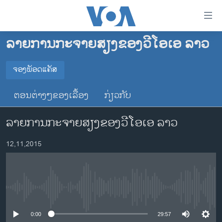
ລິ້ງ
ສຳຫລັບ
ເຂົ້າ
ລາຍການກະຈາຍສຽງຂອງວີໂອເອ ລາວ
ຫາ
ໂຮມເພຈ
ຂ້າມ
ລາວ
ຈອງພັອດແຄັສ
ຂ້າມ
ຈອງພັອດແຄັສ
ອາເມຣິກາ
ຂ້າມ
ຕອນຕ່າງໆຂອງເລື້ອງ
ກ່ຽວກັບ
ໄປ
ການເລືອກຕັ້ງ ປະທານາທີບໍດີ ສະຫະລັດ 2024
Spotify
ຫາ
ລາຍການກະຈາຍສຽງຂອງວີໂອເອ ລາວ
ຂ່າວ​ຈີນ
ຊອກ
ຄົ້ນ
ໂລກ
YouTube
12,11,2015
ເອເຊຍ
ຈອງ
ອິດສະຫຼະພາບດ້ານການຂ່າວ
No media source currently available
ຊີວິດຊາວລາວ
ຊຸມຊົນຊາວລາວ
0:00
29:57