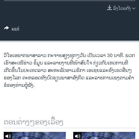
ວິທະຍາສາດ-ເທັກໂນໂລຈີ
ລິງໂດຍກົງ
ທຸລະກິດ
ພາສາອັງກິດ
ແຊຣ໌
ວີດີໂອ
ສຽງ
ວີ​ໂອ​ເອພາກ​ພາສາ​ລາວ​ ກະຈາຍສຽງ​ທຸກໆ​ວັນ ​ເປັນ​ເວລາ 30 ນາທີ. ພວກ​
ລາຍການກະຈາຍສຽງ
ເຮົາ​ສະ​ເໜີຂ່າວ ຂໍ້​ມູນ ​ແລະ​ລາຍ​ງານ​ທີ່​ໜ້າ​ສົນ​ໃຈ ກ່ຽວກັບ​​ເຫດການ​​ທີ່​
ຕິດຕາມພວກເຮົາ ທີ່
ເກີດ​ຂຶ້ນ​ໃນ​ປະ​ເທດ​ລາວ ສະຫະລັດ​ອ​າ​ເມ​ຣິ​ກາ ​ເອ​ເຊຍ​ແລະ​ຂົງເຂດ​ອື່ນໆ​
ລາຍງານ
ຂອງ​ໂລກ ຕະຫລອດ​ທັງ​ບົດຮຽນ​ພາສາ​ອັງກິດ ​ແລະ​ລາຍການ​ເພງ​ຕາມ​ຄຳ​
ຂໍ​ຂອງ​ທ່ານ​ຜູ້​ຟັງ.
ພາສາຕ່າງໆ
ຕອນຕ່າງໆຂອງເລື້ອງ