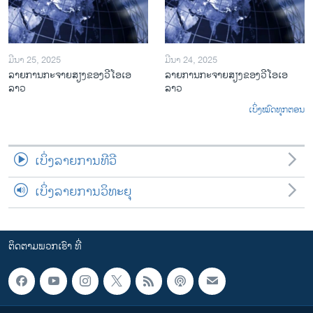
ມີນາ 25, 2025
ມີນາ 24, 2025
ລາຍການກະຈາຍສຽງຂອງວີໂອເອ
ລາຍການກະຈາຍສຽງຂອງວີໂອເອ
ລາວ
ລາວ
ເບິ່ງໝົດທຸກຕອນ
ເບິ່ງລາຍການທີວີ
ເບິ່ງລາຍການວິທະຍຸ
ຕິດຕາມພວກເຮົາ ທີ່