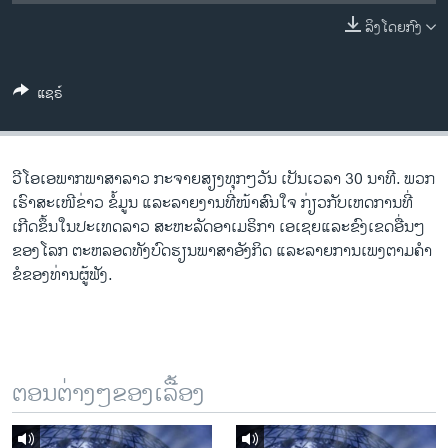
ວິທະຍາສາດ-ເທັກໂນໂລຈີ
ລິງໂດຍກົງ
ທຸລະກິດ
ພາສາອັງກິດ
ແຊຣ໌
ວີດີໂອ
ສຽງ
ວີ​ໂອ​ເອພາກ​ພາສາ​ລາວ​ ກະຈາຍສຽງ​ທຸກໆ​ວັນ ​ເປັນ​ເວລາ 30 ນາທີ. ພວກ​
ລາຍການກະຈາຍສຽງ
ເຮົາ​ສະ​ເໜີຂ່າວ ຂໍ້​ມູນ ​ແລະ​ລາຍ​ງານ​ທີ່​ໜ້າ​ສົນ​ໃຈ ກ່ຽວກັບ​​ເຫດການ​​ທີ່​
ຕິດຕາມພວກເຮົາ ທີ່
ເກີດ​ຂຶ້ນ​ໃນ​ປະ​ເທດ​ລາວ ສະຫະລັດ​ອ​າ​ເມ​ຣິ​ກາ ​ເອ​ເຊຍ​ແລະ​ຂົງເຂດ​ອື່ນໆ​
ລາຍງານ
ຂອງ​ໂລກ ຕະຫລອດ​ທັງ​ບົດຮຽນ​ພາສາ​ອັງກິດ ​ແລະ​ລາຍການ​ເພງ​ຕາມ​ຄຳ​
ຂໍ​ຂອງ​ທ່ານ​ຜູ້​ຟັງ.
ພາສາຕ່າງໆ
ຕອນຕ່າງໆຂອງເລື້ອງ