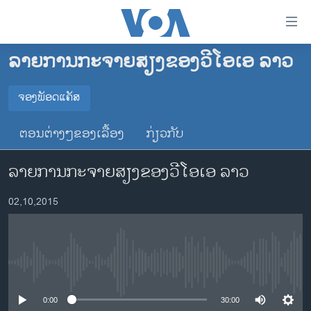
ລິ້ງ
ສຳຫລັບ
ເຂົ້າ
ລາຍການກະຈາຍສຽງຂອງວີໂອເອ ລາວ
ຫາ
ໂຮມເພຈ
ຂ້າມ
ລາວ
ຈອງພັອດແຄັສ
ຂ້າມ
ຈອງພັອດແຄັສ
ອາເມຣິກາ
ຂ້າມ
ຕອນຕ່າງໆຂອງເລື້ອງ
ກ່ຽວກັບ
ໄປ
ການເລືອກຕັ້ງ ປະທານາທີບໍດີ ສະຫະລັດ 2024
Spotify
ຫາ
ລາຍການກະຈາຍສຽງຂອງວີໂອເອ ລາວ
ຂ່າວ​ຈີນ
ຊອກ
ຄົ້ນ
ໂລກ
YouTube
02,10,2015
ເອເຊຍ
ຈອງ
ອິດສະຫຼະພາບດ້ານການຂ່າວ
No media source currently available
ຊີວິດຊາວລາວ
ຊຸມຊົນຊາວລາວ
0:00
30:00