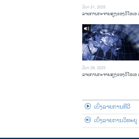
ມີນາ 31, 2025
ລາຍການກະຈາຍສຽງຂອງວີໂອເອ 
ມີນາ 26, 2025
ລາຍການກະຈາຍສຽງຂອງວີໂອເອ 
ເບິ່ງລາຍການທີວີ
ເບິ່ງລາຍການວິທະຍຸ