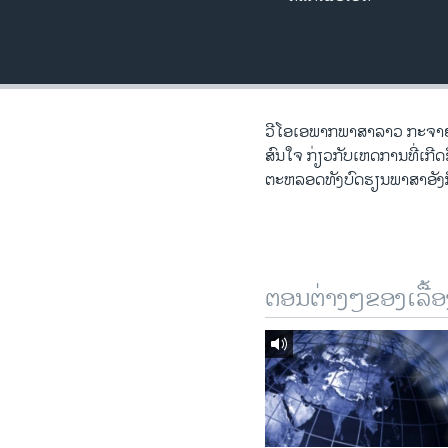
ວິທະຍາສາດ-ເທັກໂນໂລຈີ
ທຸລະກິດ
ພາສາອັງກິດ
ວີດີໂອ
ວີ​ໂອ​ເອພາກ​ພາສາ​ລາວ​ ກະຈາຍສຽ
ສົນ​ໃຈ ກ່ຽວກັບ​​ເຫດການ​​ທີ່​ເກ
ສຽງ
ຕະຫລອດ​ທັງ​ບົດຮຽນ​ພາສາ​ອັງກິ
ລາຍການກະຈາຍສຽງ
ລາຍງານ
ຕອນຕ່າງໆຂອງເລື້ອ