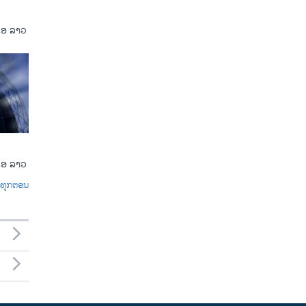
ເອ ລາວ
ເອ ລາວ
ົດທຸກຕອນ