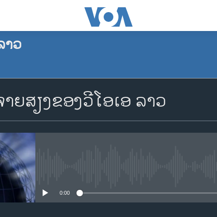
ລາວ
ຈອງພັອດແຄັສ
າຍສຽງຂອງວີໂອເອ ລາວ
Apple Podcasts
Spotify
YouTube
No media source currently availa
0:00
ຈອງ