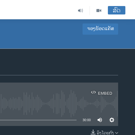
ສົດ
ຈອງພັອດແຄັສ
EMBED
ble
30:00
ລິງໂດຍກົງ