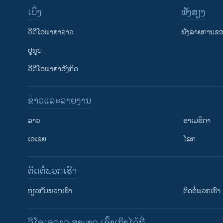
ເບິ່ງ
ຟັງສຽງ
ວີດີໂອພາສາລາວ
ຟັງລາຍການຂອງ
ຢູທູບ
ວີດີໂອພາສາອັງກິດ
ຂ່າວແລະລາຍງານ
ລາວ
ອາເມຣິກາ
ເອເຊຍ
ໂລກ
ຕິດຕໍ່ພວກເຮົາ
ກ່ຽວກັບພວກເຮົາ
ຕິດຕໍ່ພວກເຮົາ