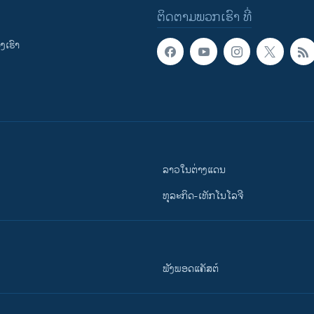
ຕິດຕາມພວກເຮົາ ທີ່
ເຮົາ
ລາວໃນຕ່າງແດນ
ທຸລະກິດ-ເທັກໂນໂລຈີ
ຟັງພອດແຄັສຕ໌