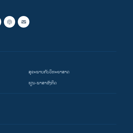
ສຸຂະພາບກັບວິທະຍາສາດ
ຮຽນ-ພາສາອັງກິດ