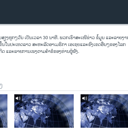
ງ​ທຸກໆ​ວັນ ​ເປັນ​ເວລາ 30 ນາທີ. ພວກ​ເຮົາ​ສະ​ເໜີຂ່າວ ຂໍ້​ມູນ ​ແລະ​ລາຍ​ງານ​ທ
ີດ​ຂຶ້ນ​ໃນ​ປະ​ເທດ​ລາວ ສະຫະລັດ​ອ​າ​ເມ​ຣິ​ກາ ​ເອ​ເຊຍ​ແລະ​ຂົງເຂດ​ອື່ນໆ​ຂອງ​ໂລກ
ດ ​ແລະ​ລາຍການ​ເພງ​ຕາມ​ຄຳ​ຂໍ​ຂອງ​ທ່ານ​ຜູ້​ຟັງ.
ງ