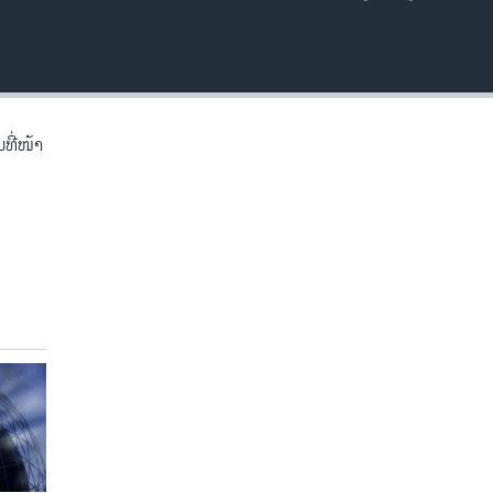
EMBED
ີ່​ໜ້າ​