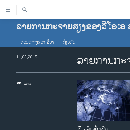
ລິ້ງ
ສຳຫລັບ
ເຂົ້າ
ຄົ້ນຫາ
ລາຍການກະຈາຍສຽງຂອງວີໂອເອ 
ໂຮມເພຈ
ຫາ
ລາວ
ຂ້າມ
ຕອນຕ່າງໆຂອງເລື້ອງ
ກ່ຽວກັບ
ຂ້າມ
ອາເມຣິກາ
ຂ້າມ
ລາຍການກະຈ
ການເລືອກຕັ້ງ ປະທານາທີບໍດີ ສະຫະລັດ
11,05,2015
ໄປ
2024
ຫາ
ຂ່າວ​ຈີນ
ຊອກ
ຄົ້ນ
ໂລກ
ແຊຣ໌
ເອເຊຍ
ອິດສະຫຼະພາບດ້ານການຂ່າວ
ຊີວິດຊາວລາວ
ຊຸມຊົນຊາວລາວ
ຄລິກເພື່ອເປີດ