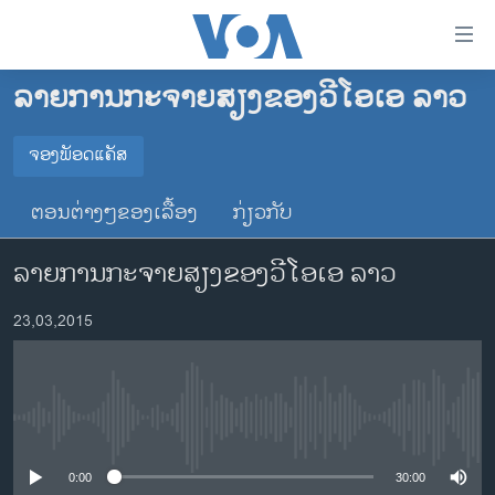
ລິ້ງ
ສຳຫລັບ
ເຂົ້າ
ລາຍການກະຈາຍສຽງຂອງວີໂອເອ ລາວ
ຫາ
ໂຮມເພຈ
ຂ້າມ
ລາວ
ຈອງພັອດແຄັສ
ຂ້າມ
ຈອງພັອດແຄັສ
ອາເມຣິກາ
ຂ້າມ
ຕອນຕ່າງໆຂອງເລື້ອງ
ກ່ຽວກັບ
ໄປ
ການເລືອກຕັ້ງ ປະທານາທີບໍດີ ສະຫະລັດ 2024
Spotify
ຫາ
ລາຍການກະຈາຍສຽງຂອງວີໂອເອ ລາວ
ຂ່າວ​ຈີນ
ຊອກ
ຄົ້ນ
ໂລກ
YouTube
23,03,2015
ເອເຊຍ
ຈອງ
ອິດສະຫຼະພາບດ້ານການຂ່າວ
No media source currently available
ຊີວິດຊາວລາວ
ຊຸມຊົນຊາວລາວ
0:00
30:00