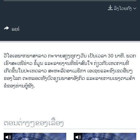
ວິທະຍາສາດ-ເທັກໂນໂລຈີ
ລິງໂດຍກົງ
ທຸລະກິດ
ພາສາອັງກິດ
ແຊຣ໌
ວີດີໂອ
ສຽງ
ວີ​ໂອ​ເອພາກ​ພາສາ​ລາວ​ ກະຈາຍສຽງ​ທຸກໆ​ວັນ ​ເປັນ​ເວລາ 30 ນາທີ. ພວກ​
ລາຍການກະຈາຍສຽງ
ເຮົາ​ສະ​ເໜີຂ່າວ ຂໍ້​ມູນ ​ແລະ​ລາຍ​ງານ​ທີ່​ໜ້າ​ສົນ​ໃຈ ກ່ຽວກັບ​​ເຫດການ​​ທີ່​
ຕິດຕາມພວກເຮົາ ທີ່
ເກີດ​ຂຶ້ນ​ໃນ​ປະ​ເທດ​ລາວ ສະຫະລັດ​ອ​າ​ເມ​ຣິ​ກາ ​ເອ​ເຊຍ​ແລະ​ຂົງເຂດ​ອື່ນໆ​
ລາຍງານ
ຂອງ​ໂລກ ຕະຫລອດ​ທັງ​ບົດຮຽນ​ພາສາ​ອັງກິດ ​ແລະ​ລາຍການ​ເພງ​ຕາມ​ຄຳ​
ຂໍ​ຂອງ​ທ່ານ​ຜູ້​ຟັງ.
ພາສາຕ່າງໆ
ຕອນຕ່າງໆຂອງເລື້ອງ