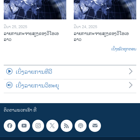
ມີນາ 25, 2025
ມີນາ 24, 2025
ລາຍການກະຈາຍສຽງຂອງວີໂອເອ
ລາຍການກະຈາຍສຽງຂອງວີໂອເອ
ລາວ
ລາວ
ເບິ່ງໝົດທຸກຕອນ
ເບິ່ງລາຍການທີວີ
ເບິ່ງລາຍການວິທະຍຸ
ຕິດຕາມພວກເຮົາ ທີ່