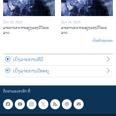
ມີນາ 25, 2025
ມີນາ 24, 2025
ລາຍການກະຈາຍສຽງຂອງວີໂອເອ
ລາຍການກະຈາຍສຽງຂອງວີໂອເອ
ລາວ
ລາວ
ເບິ່ງໝົດທຸກຕອນ
ເບິ່ງລາຍການທີວີ
ເບິ່ງລາຍການວິທະຍຸ
ຕິດຕາມພວກເຮົາ ທີ່