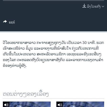
ວິທະຍາສາດ-ເທັກໂນໂລຈີ
ລິງໂດຍກົງ
ທຸລະກິດ
ພາສາອັງກິດ
ແຊຣ໌
ວີດີໂອ
ສຽງ
ວີ​ໂອ​ເອພາກ​ພາສາ​ລາວ​ ກະຈາຍສຽງ​ທຸກໆ​ວັນ ​ເປັນ​ເວລາ 30 ນາທີ. ພວກ​
ລາຍການກະຈາຍສຽງ
ເຮົາ​ສະ​ເໜີຂ່າວ ຂໍ້​ມູນ ​ແລະ​ລາຍ​ງານ​ທີ່​ໜ້າ​ສົນ​ໃຈ ກ່ຽວກັບ​​ເຫດການ​​ທີ່​
ຕິດຕາມພວກເຮົາ ທີ່
ເກີດ​ຂຶ້ນ​ໃນ​ປະ​ເທດ​ລາວ ສະຫະລັດ​ອ​າ​ເມ​ຣິ​ກາ ​ເອ​ເຊຍ​ແລະ​ຂົງເຂດ​ອື່ນໆ​
ລາຍງານ
ຂອງ​ໂລກ ຕະຫລອດ​ທັງ​ບົດຮຽນ​ພາສາ​ອັງກິດ ​ແລະ​ລາຍການ​ເພງ​ຕາມ​ຄຳ​
ຂໍ​ຂອງ​ທ່ານ​ຜູ້​ຟັງ.
ພາສາຕ່າງໆ
ຕອນຕ່າງໆຂອງເລື້ອງ