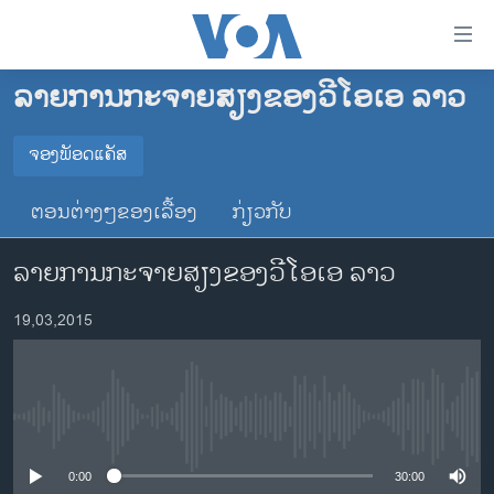
ລິ້ງ
ສຳຫລັບ
ເຂົ້າ
ລາຍການກະຈາຍສຽງຂອງວີໂອເອ ລາວ
ຫາ
ໂຮມເພຈ
ຂ້າມ
ລາວ
ຈອງພັອດແຄັສ
ຂ້າມ
ຈອງພັອດແຄັສ
ອາເມຣິກາ
ຂ້າມ
ຕອນຕ່າງໆຂອງເລື້ອງ
ກ່ຽວກັບ
ໄປ
ການເລືອກຕັ້ງ ປະທານາທີບໍດີ ສະຫະລັດ 2024
Spotify
ຫາ
ລາຍການກະຈາຍສຽງຂອງວີໂອເອ ລາວ
ຂ່າວ​ຈີນ
ຊອກ
ຄົ້ນ
ໂລກ
YouTube
19,03,2015
ເອເຊຍ
ຈອງ
ອິດສະຫຼະພາບດ້ານການຂ່າວ
No media source currently available
ຊີວິດຊາວລາວ
ຊຸມຊົນຊາວລາວ
0:00
30:00