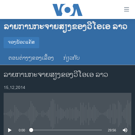
ລິ້ງ
ສຳຫລັບ
ເຂົ້າ
ລາຍການກະຈາຍສຽງຂອງວີໂອເອ ລາວ
ຫາ
ໂຮມເພຈ
ຂ້າມ
ລາວ
ຈອງພັອດແຄັສ
ຂ້າມ
ຈອງພັອດແຄັສ
ອາເມຣິກາ
ຂ້າມ
ຕອນຕ່າງໆຂອງເລື້ອງ
ກ່ຽວກັບ
ໄປ
ການເລືອກຕັ້ງ ປະທານາທີບໍດີ ສະຫະລັດ 2024
Spotify
ຫາ
ລາຍການກະຈາຍສຽງຂອງວີໂອເອ ລາວ
ຂ່າວ​ຈີນ
ຊອກ
ຄົ້ນ
ໂລກ
YouTube
15,12,2014
ເອເຊຍ
ຈອງ
ອິດສະຫຼະພາບດ້ານການຂ່າວ
No media source currently available
ຊີວິດຊາວລາວ
ຊຸມຊົນຊາວລາວ
0:00
29:56