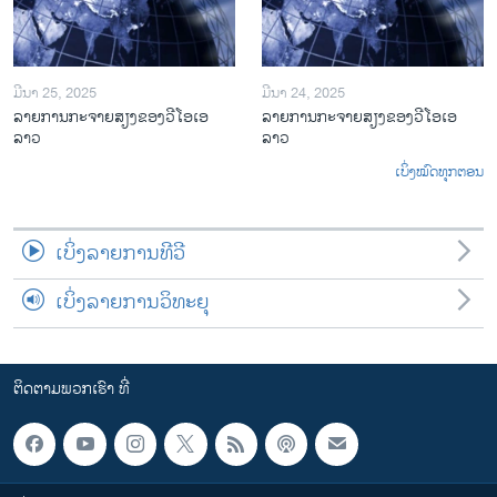
ມີນາ 25, 2025
ມີນາ 24, 2025
ລາຍການກະຈາຍສຽງຂອງວີໂອເອ
ລາຍການກະຈາຍສຽງຂອງວີໂອເອ
ລາວ
ລາວ
ເບິ່ງໝົດທຸກຕອນ
ເບິ່ງລາຍການທີວີ
ເບິ່ງລາຍການວິທະຍຸ
ຕິດຕາມພວກເຮົາ ທີ່