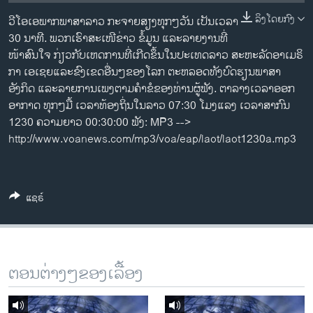
ວິທະຍາສາດ-ເທັກໂນໂລຈີ
ລິງໂດຍກົງ
ວີ​ໂອ​ເອພາກ​ພາສາ​ລາວ​ ກະຈາຍສຽງ​ທຸກໆ​ວັນ ​ເປັນ​ເວລາ
ທຸລະກິດ
30 ນາທີ. ພວກ​ເຮົາ​ສະ​ເໜີຂ່າວ ຂໍ້​ມູນ ​ແລະ​ລາຍ​ງານ​ທີ່​
ໜ້າ​ສົນ​ໃຈ ກ່ຽວກັບ​​ເຫດການ​​ທີ່​ເກີດ​ຂຶ້ນ​ໃນ​ປະ​ເທດ​ລາວ ສະຫະລັດ​ອ​າ​ເມ​ຣິ​
ພາສາອັງກິດ
ກາ ​ເອ​ເຊຍ​ແລະ​ຂົງເຂດ​ອື່ນໆ​ຂອງ​ໂລກ ຕະຫລອດ​ທັງ​ບົດຮຽນ​ພາສາ​
ວີດີໂອ
ອັງກິດ ​ແລະ​ລາຍການ​ເພງ​ຕາມ​ຄຳ​ຂໍ​ຂອງ​ທ່ານ​ຜູ້​ຟັງ. ຕາລາງເວລາອອກ
ອາກາດ ທຸກໆມື້ ເວລາທ້ອງຖິ່ນໃນລາວ 07:30 ໂມງແລງ ເວລາສາກົນ
ສຽງ
1230 ຄວາມຍາວ 00:30:00 ຟັງ: MP3 -->
http://www.voanews.com/mp3/voa/eap/laot/laot1230a.mp3
ລາຍການກະຈາຍສຽງ
ຕິດຕາມພວກເຮົາ ທີ່
ລາຍງານ
ແຊຣ໌
ພາສາຕ່າງໆ
ຕອນຕ່າງໆຂອງເລື້ອງ