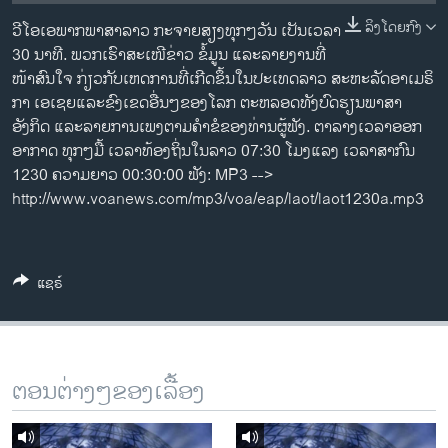
ວິທະຍາສາດ-ເທັກໂນໂລຈີ
ລິງໂດຍກົງ
ວີ​ໂອ​ເອພາກ​ພາສາ​ລາວ​ ກະຈາຍສຽງ​ທຸກໆ​ວັນ ​ເປັນ​ເວລາ
ທຸລະກິດ
30 ນາທີ. ພວກ​ເຮົາ​ສະ​ເໜີຂ່າວ ຂໍ້​ມູນ ​ແລະ​ລາຍ​ງານ​ທີ່​
ໜ້າ​ສົນ​ໃຈ ກ່ຽວກັບ​​ເຫດການ​​ທີ່​ເກີດ​ຂຶ້ນ​ໃນ​ປະ​ເທດ​ລາວ ສະຫະລັດ​ອ​າ​ເມ​ຣິ​
ພາສາອັງກິດ
ກາ ​ເອ​ເຊຍ​ແລະ​ຂົງເຂດ​ອື່ນໆ​ຂອງ​ໂລກ ຕະຫລອດ​ທັງ​ບົດຮຽນ​ພາສາ​
ວີດີໂອ
ອັງກິດ ​ແລະ​ລາຍການ​ເພງ​ຕາມ​ຄຳ​ຂໍ​ຂອງ​ທ່ານ​ຜູ້​ຟັງ. ຕາລາງເວລາອອກ
ອາກາດ ທຸກໆມື້ ເວລາທ້ອງຖິ່ນໃນລາວ 07:30 ໂມງແລງ ເວລາສາກົນ
ສຽງ
1230 ຄວາມຍາວ 00:30:00 ຟັງ: MP3 -->
http://www.voanews.com/mp3/voa/eap/laot/laot1230a.mp3
ລາຍການກະຈາຍສຽງ
ຕິດຕາມພວກເຮົາ ທີ່
ລາຍງານ
ແຊຣ໌
ພາສາຕ່າງໆ
ຕອນຕ່າງໆຂອງເລື້ອງ