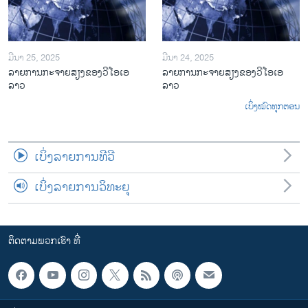
ມີນາ 25, 2025
ມີນາ 24, 2025
ລາຍການກະຈາຍສຽງຂອງວີໂອເອ
ລາຍການກະຈາຍສຽງຂອງວີໂອເອ
ລາວ
ລາວ
ເບິ່ງໝົດທຸກຕອນ
ເບິ່ງລາຍການທີວີ
ເບິ່ງລາຍການວິທະຍຸ
ຕິດຕາມພວກເຮົາ ທີ່