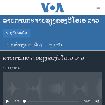
ລິ້ງ
ສຳຫລັບ
ເຂົ້າ
ລາຍການກະຈາຍສຽງຂອງວີໂອເອ ລາວ
ຫາ
ໂຮມເພຈ
ຂ້າມ
ລາວ
ຈອງພັອດແຄັສ
ຂ້າມ
ຈອງພັອດແຄັສ
ອາເມຣິກາ
ຂ້າມ
ຕອນຕ່າງໆຂອງເລື້ອງ
ກ່ຽວກັບ
ໄປ
ການເລືອກຕັ້ງ ປະທານາທີບໍດີ ສະຫະລັດ 2024
Spotify
ຫາ
ລາຍການກະຈາຍສຽງຂອງວີໂອເອ ລາວ
ຂ່າວ​ຈີນ
ຊອກ
ຄົ້ນ
ໂລກ
YouTube
19,11,2014
ເອເຊຍ
ຈອງ
ອິດສະຫຼະພາບດ້ານການຂ່າວ
No media source currently available
ຊີວິດຊາວລາວ
ຊຸມຊົນຊາວລາວ
0:00
30:00