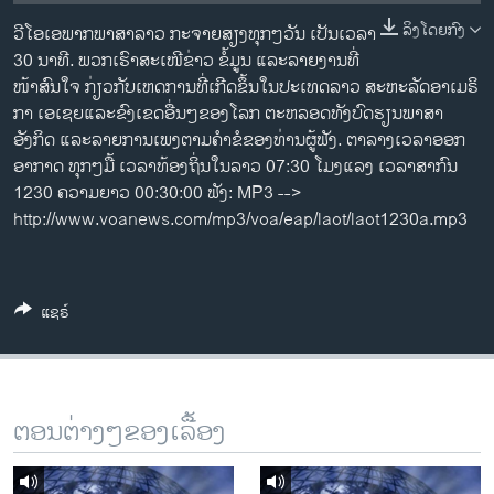
ວິທະຍາສາດ-ເທັກໂນໂລຈີ
ລິງໂດຍກົງ
ວີ​ໂອ​ເອພາກ​ພາສາ​ລາວ​ ກະຈາຍສຽງ​ທຸກໆ​ວັນ ​ເປັນ​ເວລາ
ທຸລະກິດ
30 ນາທີ. ພວກ​ເຮົາ​ສະ​ເໜີຂ່າວ ຂໍ້​ມູນ ​ແລະ​ລາຍ​ງານ​ທີ່​
ໜ້າ​ສົນ​ໃຈ ກ່ຽວກັບ​​ເຫດການ​​ທີ່​ເກີດ​ຂຶ້ນ​ໃນ​ປະ​ເທດ​ລາວ ສະຫະລັດ​ອ​າ​ເມ​ຣິ​
ພາສາອັງກິດ
ກາ ​ເອ​ເຊຍ​ແລະ​ຂົງເຂດ​ອື່ນໆ​ຂອງ​ໂລກ ຕະຫລອດ​ທັງ​ບົດຮຽນ​ພາສາ​
ວີດີໂອ
ອັງກິດ ​ແລະ​ລາຍການ​ເພງ​ຕາມ​ຄຳ​ຂໍ​ຂອງ​ທ່ານ​ຜູ້​ຟັງ. ຕາລາງເວລາອອກ
ອາກາດ ທຸກໆມື້ ເວລາທ້ອງຖິ່ນໃນລາວ 07:30 ໂມງແລງ ເວລາສາກົນ
ສຽງ
1230 ຄວາມຍາວ 00:30:00 ຟັງ: MP3 -->
http://www.voanews.com/mp3/voa/eap/laot/laot1230a.mp3
ລາຍການກະຈາຍສຽງ
ຕິດຕາມພວກເຮົາ ທີ່
ລາຍງານ
ແຊຣ໌
ພາສາຕ່າງໆ
ຕອນຕ່າງໆຂອງເລື້ອງ