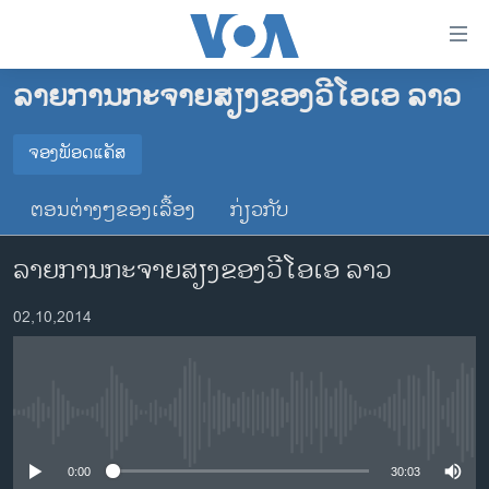
ລິ້ງ
ສຳຫລັບ
ເຂົ້າ
ລາຍການກະຈາຍສຽງຂອງວີໂອເອ ລາວ
ຫາ
ໂຮມເພຈ
ຂ້າມ
ລາວ
ຈອງພັອດແຄັສ
ຂ້າມ
ຈອງພັອດແຄັສ
ອາເມຣິກາ
ຂ້າມ
ຕອນຕ່າງໆຂອງເລື້ອງ
ກ່ຽວກັບ
ໄປ
ການເລືອກຕັ້ງ ປະທານາທີບໍດີ ສະຫະລັດ 2024
Spotify
ຫາ
ລາຍການກະຈາຍສຽງຂອງວີໂອເອ ລາວ
ຂ່າວ​ຈີນ
ຊອກ
ຄົ້ນ
ໂລກ
YouTube
02,10,2014
ເອເຊຍ
ຈອງ
ອິດສະຫຼະພາບດ້ານການຂ່າວ
No media source currently available
ຊີວິດຊາວລາວ
ຊຸມຊົນຊາວລາວ
0:00
30:03