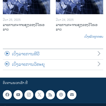
ມີນາ 25, 2025
ມີນາ 24, 2025
ລາຍການກະຈາຍສຽງຂອງວີໂອເອ
ລາຍການກະຈາຍສຽງຂອງວີໂອເອ
ລາວ
ລາວ
ເບິ່ງໝົດທຸກຕອນ
ເບິ່ງລາຍການທີວີ
ເບິ່ງລາຍການວິທະຍຸ
ຕິດຕາມພວກເຮົາ ທີ່