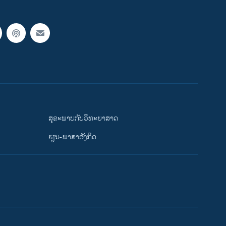
ສຸຂະພາບກັບວິທະຍາສາດ
ຮຽນ-ພາສາອັງກິດ