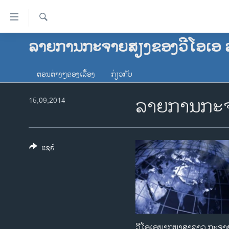
ລິ້ງ
ສຳຫລັບ
ເຂົ້າ
ຄົ້ນຫາ
ລາຍການກະຈາຍສຽງຂອງວີໂອເອ 
ໂຮມເພຈ
ຫາ
ລາວ
ຂ້າມ
ຕອນຕ່າງໆຂອງເລື້ອງ
ກ່ຽວກັບ
ຂ້າມ
ອາເມຣິກາ
ຂ້າມ
ລາຍການກະຈ
ການເລືອກຕັ້ງ ປະທານາທີບໍດີ ສະຫະລັດ
15,09,2014
ໄປ
2024
ຫາ
ຂ່າວ​ຈີນ
ຊອກ
ຄົ້ນ
ໂລກ
ແຊຣ໌
ເອເຊຍ
ອິດສະຫຼະພາບດ້ານການຂ່າວ
ຊີວິດຊາວລາວ
ຊຸມຊົນຊາວລາວ
ວີ​ໂອ​ເອພາກ​ພາສາ​ລາວ​ ກະຈາຍສຽງ