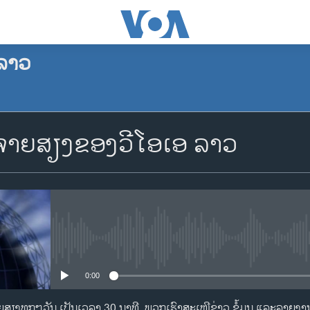
ລາວ
ຈອງພັອດແຄັສ
າຍສຽງຂອງວີໂອເອ ລາວ
Apple Podcasts
Spotify
YouTube
No media source currently availa
0:00
ຈອງ
​ທຸກໆ​ວັນ ​ເປັນ​ເວລາ 30 ນາທີ. ພວກ​ເຮົາ​ສະ​ເໜີຂ່າວ ຂໍ້​ມູນ ​ແລະ​ລາຍ​ງານ​ທີ່