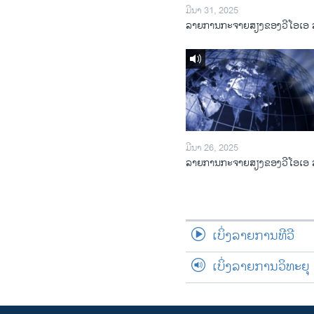
ມີນາ 31, 2025
ລາຍການກະຈາຍສຽງຂອງວີໂອເອ 
ມີນາ 26, 2025
ລາຍການກະຈາຍສຽງຂອງວີໂອເອ 
ເບິ່ງລາຍການທີວີ
ເບິ່ງລາຍການວິທະຍຸ