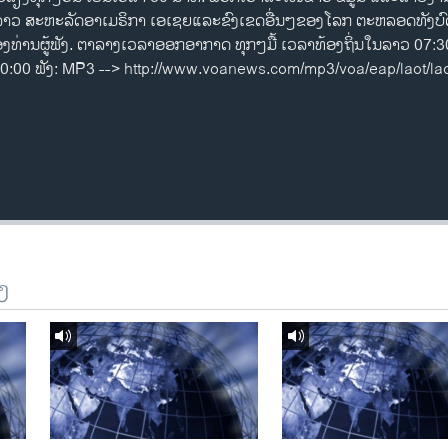
ທດ​ລາວ ສະຫະລັດ​ອ​າ​ເມ​ຣິ​ກາ ​ເອ​ເຊຍ​ແລະ​ຂົງເຂດ​ອື່ນໆ​ຂອງ​ໂລກ ຕະຫລອດ​ທັງ​ບ
ຂອງ​ທ່ານ​ຜູ້​ຟັງ. ຕາລາງເວລາອອກອາກາດ ທຸກໆມື້ ເວລາທ້ອງຖິ່ນໃນລາວ 07
0:00 ຟັງ: MP3 --> http://www.voanews.com/mp3/voa/eap/laot/l
ງ