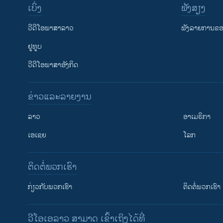
ເບິ່ງ
ຟັງສຽງ
ວີດີໂອພາສາລາວ
ຟັງລາຍການຂອງ
ຢູທູບ
ວີດີໂອພາສາອັງກິດ
ຂ່າວແລະລາຍງານ
ລາວ
ອາເມຣິກາ
ເອເຊຍ
ໂລກ
ຕິດຕໍ່ພວກເຮົາ
ກ່ຽວກັບພວກເຮົາ
ຕິດຕໍ່ພວກເຮົາ
ວີໂອເອລາວ ສາມາດ ເຂົ້າເຖິງໄດ້ທີ່