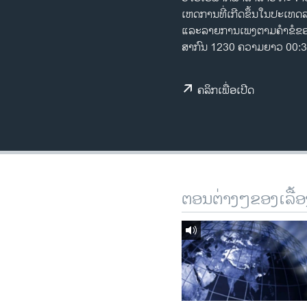
ເຫດການ​​ທີ່​ເກີດ​ຂຶ້ນ​ໃນ​ປະ​ເ
ວິທະຍາສາດ-ເທັກໂນໂລຈີ
ແລະ​ລາຍການ​ເພງ​ຕາມ​ຄຳ​ຂໍ​
ທຸລະກິດ
ສາກົນ 1230 ຄວາມຍາວ 00:3
ພາສາອັງກິດ
ວີດີໂອ
ຄລິກເພື່ອເປີດ
ສຽງ
ລາຍການກະຈາຍສຽງ
ລາຍງານ
ຕອນຕ່າງໆຂອງເລື້ອ