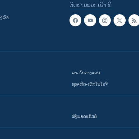
ຕິດຕາມພວກເຮົາ ທີ່
ເຮົາ
ລາວໃນຕ່າງແດນ
ທຸລະກິດ-ເທັກໂນໂລຈີ
ຟັງພອດແຄັສຕ໌