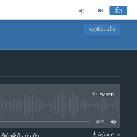
ສົດ
ຈອງພັອດແຄັສ
EMBED
ble
30:00
ລິງໂດຍກົງ
​ໜ້າ​ສົນ​ໃຈ ກ່ຽວກັບ​​