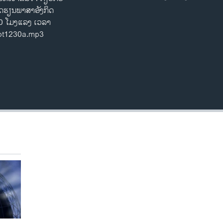
EMBED
ົດຮຽນ​ພາສາ​ອັງກິດ ​
:30 ໂມງແລງ ເວລາ
aot1230a.mp3