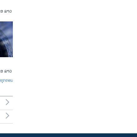
ເອ ລາວ
ເອ ລາວ
ົດທຸກຕອນ