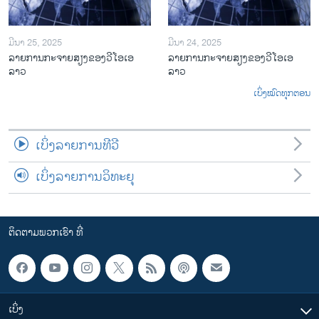
ມີນາ 25, 2025
ມີນາ 24, 2025
ລາຍການກະຈາຍສຽງຂອງວີໂອເອ
ລາຍການກະຈາຍສຽງຂອງວີໂອເອ
ລາວ
ລາວ
ເບິ່ງໝົດທຸກຕອນ
ເບິ່ງລາຍການທີວີ
ເບິ່ງລາຍການວິທະຍຸ
ຕິດຕາມພວກເຮົາ ທີ່
ເບິ່ງ