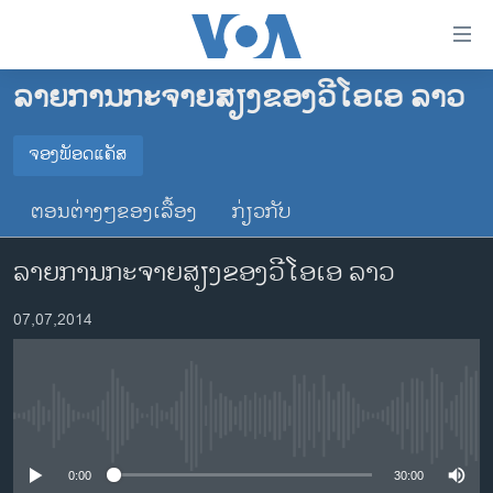
ລິ້ງ
ສຳຫລັບ
ເຂົ້າ
ລາຍການກະຈາຍສຽງຂອງວີໂອເອ ລາວ
ຫາ
ໂຮມເພຈ
ຂ້າມ
ລາວ
ຈອງພັອດແຄັສ
ຂ້າມ
ຈອງພັອດແຄັສ
ອາເມຣິກາ
ຂ້າມ
ຕອນຕ່າງໆຂອງເລື້ອງ
ກ່ຽວກັບ
ໄປ
ການເລືອກຕັ້ງ ປະທານາທີບໍດີ ສະຫະລັດ 2024
Spotify
ຫາ
ລາຍການກະຈາຍສຽງຂອງວີໂອເອ ລາວ
ຂ່າວ​ຈີນ
ຊອກ
ຄົ້ນ
ໂລກ
YouTube
07,07,2014
ເອເຊຍ
ຈອງ
ອິດສະຫຼະພາບດ້ານການຂ່າວ
No media source currently available
ຊີວິດຊາວລາວ
ຊຸມຊົນຊາວລາວ
0:00
30:00