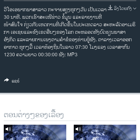
ວິທະຍາສາດ-ເທັກໂນໂລຈີ
ລິງໂດຍກົງ
ວີ​ໂອ​ເອພາກ​ພາສາ​ລາວ​ ກະຈາຍສຽງ​ທຸກໆ​ວັນ ​ເປັນ​ເວລາ
ທຸລະກິດ
30 ນາທີ. ພວກ​ເຮົາ​ສະ​ເໜີຂ່າວ ຂໍ້​ມູນ ​ແລະ​ລາຍ​ງານ​ທີ່​
ໜ້າ​ສົນ​ໃຈ ກ່ຽວກັບ​​ເຫດການ​​ທີ່​ເກີດ​ຂຶ້ນ​ໃນ​ປະ​ເທດ​ລາວ ສະຫະລັດ​ອ​າ​ເມ​ຣິ​
ພາສາອັງກິດ
ກາ ​ເອ​ເຊຍ​ແລະ​ຂົງເຂດ​ອື່ນໆ​ຂອງ​ໂລກ ຕະຫລອດ​ທັງ​ບົດຮຽນ​ພາສາ​
ວີດີໂອ
ອັງກິດ ​ແລະ​ລາຍການ​ເພງ​ຕາມ​ຄຳ​ຂໍ​ຂອງ​ທ່ານ​ຜູ້​ຟັງ. ຕາລາງເວລາອອກ
ອາກາດ ທຸກໆມື້ ເວລາທ້ອງຖິ່ນໃນລາວ 07:30 ໂມງແລງ ເວລາສາກົນ
ສຽງ
1230 ຄວາມຍາວ 00:30:00 ຟັງ: MP3
ລາຍການກະຈາຍສຽງ
ຕິດຕາມພວກເຮົາ ທີ່
ລາຍງານ
ແຊຣ໌
ພາສາຕ່າງໆ
ຕອນຕ່າງໆຂອງເລື້ອງ