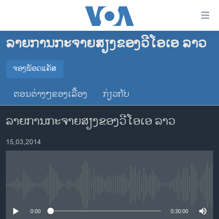
ລິ້ງ
ສຳຫລັບ
ເຂົ້າ
ລາຍການກະຈາຍສຽງຂອງວີໂອເອ ລາວ
ຫາ
ໂຮມເພຈ
ຂ້າມ
ລາວ
ຈອງພັອດແຄັສ
ຂ້າມ
ຈອງພັອດແຄັສ
ອາເມຣິກາ
ຂ້າມ
ຕອນຕ່າງໆຂອງເລື້ອງ
ກ່ຽວກັບ
ໄປ
ການເລືອກຕັ້ງ ປະທານາທີບໍດີ ສະຫະລັດ 2024
Spotify
ຫາ
ລາຍການກະຈາຍສຽງຂອງວີໂອເອ ລາວ
ຂ່າວ​ຈີນ
ຊອກ
ຄົ້ນ
ໂລກ
YouTube
15,03,2014
ເອເຊຍ
ຈອງ
ອິດສະຫຼະພາບດ້ານການຂ່າວ
No media source currently available
ຊີວິດຊາວລາວ
ຊຸມຊົນຊາວລາວ
0:00
0:30:00