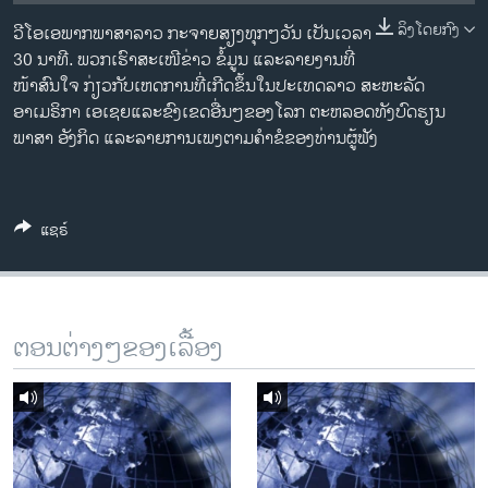
ວິທະຍາສາດ-ເທັກໂນໂລຈີ
ລິງໂດຍກົງ
ວີໂອເອພາກພາສາລາວ ກະຈາຍສຽງທຸກໆວັນ ເປັນເວລາ
ທຸລະກິດ
30 ນາທີ. ພວກເຮົາສະເໜີຂ່າວ ຂໍ້ມູນ ແລະລາຍງານທີ່
ໜ້າສົນໃຈ ກ່ຽວກັບເຫດການທີ່ເກີດຂຶ້ນໃນປະເທດລາວ ສະຫະລັດ
ພາສາອັງກິດ
ອາເມຣິກາ ເອເຊຍແລະຂົງເຂດອື່ນໆຂອງໂລກ ຕະຫລອດທັງບົດຮຽນ
ວີດີໂອ
ພາສາ ອັງກິດ ແລະລາຍການເພງຕາມຄຳຂໍຂອງທ່ານຜູ້ຟັງ
ສຽງ
ລາຍການກະຈາຍສຽງ
ແຊຣ໌
ຕິດຕາມພວກເຮົາ ທີ່
ລາຍງານ
ພາສາຕ່າງໆ
ຕອນຕ່າງໆຂອງເລື້ອງ