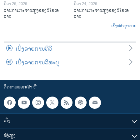
ມີນາ 25, 2025
ມີນາ 24, 2025
ລາຍການກະຈາຍສຽງຂອງວີໂອເອ
ລາຍການກະຈາຍສຽງຂອງວີໂອເອ
ລາວ
ລາວ
ເບິ່ງໝົດທຸກຕອນ
ເບິ່ງລາຍການທີວີ
ເບິ່ງລາຍການວິທະຍຸ
ຕິດຕາມພວກເຮົາ ທີ່
ເບິ່ງ
ຟັງສຽງ