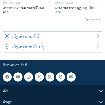
ມີນາ 25, 2025
ມີນາ 24, 2025
ລາຍການກະຈາຍສຽງຂອງວີໂອເອ
ລາຍການກະຈາຍສຽງຂອງວີໂອເອ
ລາວ
ລາວ
ເບິ່ງໝົດທຸກຕອນ
ເບິ່ງລາຍການທີວີ
ເບິ່ງລາຍການວິທະຍຸ
ຕິດຕາມພວກເຮົາ ທີ່
ເບິ່ງ
ຟັງສຽງ