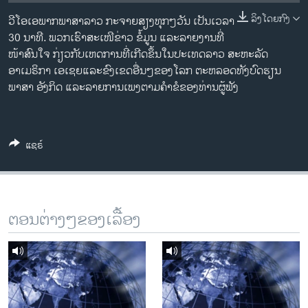
ວິທະຍາສາດ-ເທັກໂນໂລຈີ
ລິງໂດຍກົງ
ວີໂອເອພາກພາສາລາວ ກະຈາຍສຽງທຸກໆວັນ ເປັນເວລາ
ທຸລະກິດ
30 ນາທີ. ພວກເຮົາສະເໜີຂ່າວ ຂໍ້ມູນ ແລະລາຍງານທີ່
ໜ້າສົນໃຈ ກ່ຽວກັບເຫດການທີ່ເກີດຂຶ້ນໃນປະເທດລາວ ສະຫະລັດ
ພາສາອັງກິດ
ອາເມຣິກາ ເອເຊຍແລະຂົງເຂດອື່ນໆຂອງໂລກ ຕະຫລອດທັງບົດຮຽນ
ວີດີໂອ
ພາສາ ອັງກິດ ແລະລາຍການເພງຕາມຄຳຂໍຂອງທ່ານຜູ້ຟັງ
ສຽງ
ລາຍການກະຈາຍສຽງ
ແຊຣ໌
ຕິດຕາມພວກເຮົາ ທີ່
ລາຍງານ
ພາສາຕ່າງໆ
ຕອນຕ່າງໆຂອງເລື້ອງ