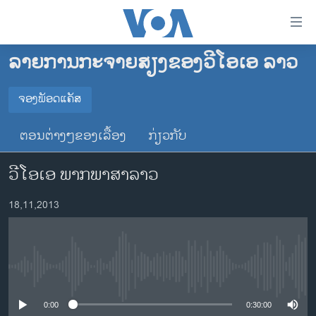
ລິ້ງ
ສຳຫລັບ
ເຂົ້າ
ລາຍການກະຈາຍສຽງຂອງວີໂອເອ ລາວ
ຫາ
ໂຮມເພຈ
ຂ້າມ
ລາວ
ຈອງພັອດແຄັສ
ຂ້າມ
ຈອງພັອດແຄັສ
ອາເມຣິກາ
ຂ້າມ
ຕອນຕ່າງໆຂອງເລື້ອງ
ກ່ຽວກັບ
ໄປ
ການເລືອກຕັ້ງ ປະທານາທີບໍດີ ສະຫະລັດ 2024
Spotify
ຫາ
ວີໂອເອ ພາກພາສາລາວ
ຂ່າວ​ຈີນ
ຊອກ
ຄົ້ນ
ໂລກ
YouTube
18,11,2013
ເອເຊຍ
ຈອງ
ອິດສະຫຼະພາບດ້ານການຂ່າວ
No media source currently available
ຊີວິດຊາວລາວ
ຊຸມຊົນຊາວລາວ
0:00
0:30:00