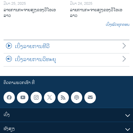
ມີນາ 25, 2025
ມີນາ 24, 2025
ລາຍການກະຈາຍສຽງຂອງວີໂອເອ
ລາຍການກະຈາຍສຽງຂອງວີໂອເອ
ລາວ
ລາວ
ເບິ່ງໝົດທຸກຕອນ
ເບິ່ງລາຍການທີວີ
ເບິ່ງລາຍການວິທະຍຸ
ຕິດຕາມພວກເຮົາ ທີ່
ເບິ່ງ
ຟັງສຽງ