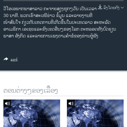
ວິທະຍາສາດ-ເທັກໂນໂລຈີ
ລິງໂດຍກົງ
ວີໂອເອພາກພາສາລາວ ກະຈາຍສຽງທຸກໆວັນ ເປັນເວລາ
ທຸລະກິດ
30 ນາທີ. ພວກເຮົາສະເໜີຂ່າວ ຂໍ້ມູນ ແລະລາຍງານທີ່
ໜ້າສົນໃຈ ກ່ຽວກັບເຫດການທີ່ເກີດຂຶ້ນໃນປະເທດລາວ ສະຫະລັດ
ພາສາອັງກິດ
ອາເມຣິກາ ເອເຊຍແລະຂົງເຂດອື່ນໆຂອງໂລກ ຕະຫລອດທັງບົດຮຽນ
ວີດີໂອ
ພາສາ ອັງກິດ ແລະລາຍການເພງຕາມຄຳຂໍຂອງທ່ານຜູ້ຟັງ
ສຽງ
ລາຍການກະຈາຍສຽງ
ແຊຣ໌
ຕິດຕາມພວກເຮົາ ທີ່
ລາຍງານ
ພາສາຕ່າງໆ
ຕອນຕ່າງໆຂອງເລື້ອງ