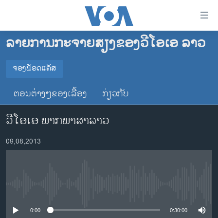
ລິ້ງ
ສຳຫລັບ
ເຂົ້າ
ລາຍການກະຈາຍສຽງຂອງວີໂອເອ ລາວ
ຫາ
ໂຮມເພຈ
ຂ້າມ
ລາວ
ຈອງພັອດແຄັສ
ຂ້າມ
ຈອງພັອດແຄັສ
ອາເມຣິກາ
ຂ້າມ
ຕອນຕ່າງໆຂອງເລື້ອງ
ກ່ຽວກັບ
ໄປ
ການເລືອກຕັ້ງ ປະທານາທີບໍດີ ສະຫະລັດ 2024
Spotify
ຫາ
ວີໂອເອ ພາກພາສາລາວ
ຂ່າວ​ຈີນ
ຊອກ
ຄົ້ນ
ໂລກ
YouTube
09,08,2013
ເອເຊຍ
ຈອງ
ອິດສະຫຼະພາບດ້ານການຂ່າວ
No media source currently available
ຊີວິດຊາວລາວ
ຊຸມຊົນຊາວລາວ
0:00
0:30:00