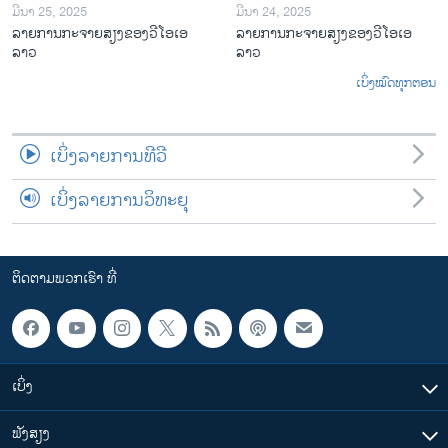
ມີນາ 25, 2025
ມີນາ 24, 2025
ລາຍການກະຈາຍສຽງຂອງວີໂອເອ
ລາຍການກະຈາຍສຽງຂອງວີໂອເອ
ລາວ
ລາວ
ເບິ່ງໝົດທຸກຕອນ
ເບິ່ງລາຍການທີວີ
ເບິ່ງລາຍການວິທະຍຸ
ຕິດຕາມພວກເຮົາ ທີ່
ເບິ່ງ
ຟັງສຽງ