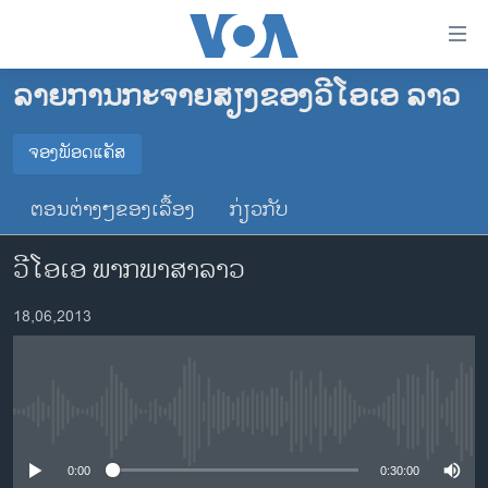
ລິ້ງ
ສຳຫລັບ
ເຂົ້າ
ລາຍການກະຈາຍສຽງຂອງວີໂອເອ ລາວ
ຫາ
ໂຮມເພຈ
ຂ້າມ
ລາວ
ຈອງພັອດແຄັສ
ຂ້າມ
ຈອງພັອດແຄັສ
ອາເມຣິກາ
ຂ້າມ
ຕອນຕ່າງໆຂອງເລື້ອງ
ກ່ຽວກັບ
ໄປ
ການເລືອກຕັ້ງ ປະທານາທີບໍດີ ສະຫະລັດ 2024
Spotify
ຫາ
ວີໂອເອ ພາກພາສາລາວ
ຂ່າວ​ຈີນ
ຊອກ
ຄົ້ນ
ໂລກ
YouTube
18,06,2013
ເອເຊຍ
ຈອງ
ອິດສະຫຼະພາບດ້ານການຂ່າວ
No media source currently available
ຊີວິດຊາວລາວ
ຊຸມຊົນຊາວລາວ
0:00
0:30:00