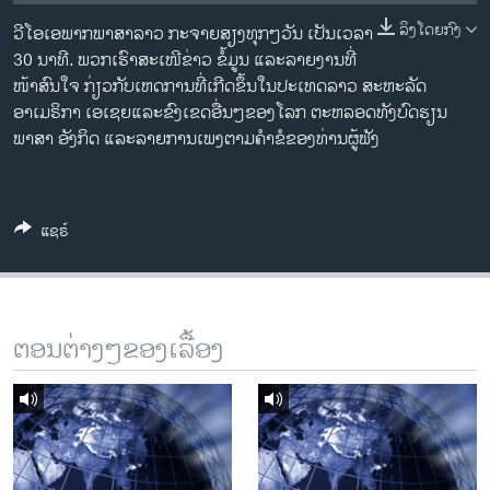
ວິທະຍາສາດ-ເທັກໂນໂລຈີ
ລິງໂດຍກົງ
ວີໂອເອພາກພາສາລາວ ກະຈາຍສຽງທຸກໆວັນ ເປັນເວລາ
ທຸລະກິດ
30 ນາທີ. ພວກເຮົາສະເໜີຂ່າວ ຂໍ້ມູນ ແລະລາຍງານທີ່
ໜ້າສົນໃຈ ກ່ຽວກັບເຫດການທີ່ເກີດຂຶ້ນໃນປະເທດລາວ ສະຫະລັດ
ພາສາອັງກິດ
ອາເມຣິກາ ເອເຊຍແລະຂົງເຂດອື່ນໆຂອງໂລກ ຕະຫລອດທັງບົດຮຽນ
ວີດີໂອ
ພາສາ ອັງກິດ ແລະລາຍການເພງຕາມຄຳຂໍຂອງທ່ານຜູ້ຟັງ
ສຽງ
ລາຍການກະຈາຍສຽງ
ແຊຣ໌
ຕິດຕາມພວກເຮົາ ທີ່
ລາຍງານ
ພາສາຕ່າງໆ
ຕອນຕ່າງໆຂອງເລື້ອງ