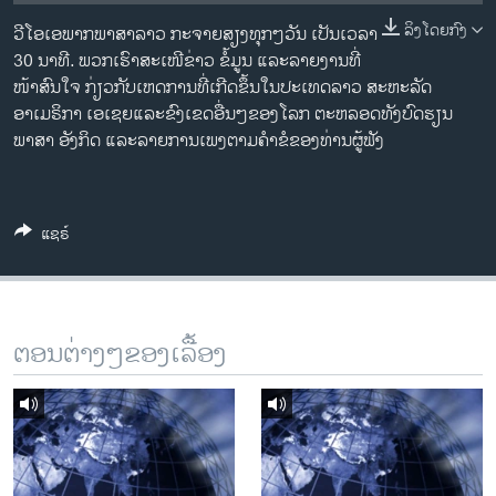
ວິທະຍາສາດ-ເທັກໂນໂລຈີ
ລິງໂດຍກົງ
ວີໂອເອພາກພາສາລາວ ກະຈາຍສຽງທຸກໆວັນ ເປັນເວລາ
ທຸລະກິດ
30 ນາທີ. ພວກເຮົາສະເໜີຂ່າວ ຂໍ້ມູນ ແລະລາຍງານທີ່
ໜ້າສົນໃຈ ກ່ຽວກັບເຫດການທີ່ເກີດຂຶ້ນໃນປະເທດລາວ ສະຫະລັດ
ພາສາອັງກິດ
ອາເມຣິກາ ເອເຊຍແລະຂົງເຂດອື່ນໆຂອງໂລກ ຕະຫລອດທັງບົດຮຽນ
ວີດີໂອ
ພາສາ ອັງກິດ ແລະລາຍການເພງຕາມຄຳຂໍຂອງທ່ານຜູ້ຟັງ
ສຽງ
ລາຍການກະຈາຍສຽງ
ແຊຣ໌
ຕິດຕາມພວກເຮົາ ທີ່
ລາຍງານ
ພາສາຕ່າງໆ
ຕອນຕ່າງໆຂອງເລື້ອງ