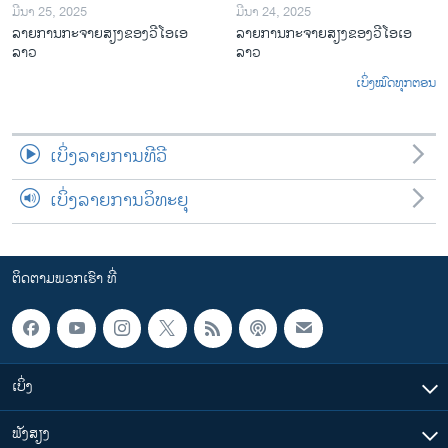
ມີນາ 25, 2025
ມີນາ 24, 2025
ລາຍການກະຈາຍສຽງຂອງວີໂອເອ
ລາຍການກະຈາຍສຽງຂອງວີໂອເອ
ລາວ
ລາວ
ເບິ່ງໝົດທຸກຕອນ
ເບິ່ງລາຍການທີວີ
ເບິ່ງລາຍການວິທະຍຸ
ຕິດຕາມພວກເຮົາ ທີ່
ເບິ່ງ
ຟັງສຽງ