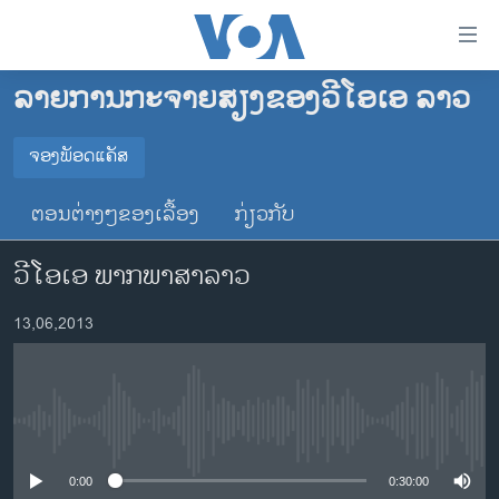
ລິ້ງ
ສຳຫລັບ
ເຂົ້າ
ລາຍການກະຈາຍສຽງຂອງວີໂອເອ ລາວ
ຫາ
ໂຮມເພຈ
ຂ້າມ
ລາວ
ຈອງພັອດແຄັສ
ຂ້າມ
ຈອງພັອດແຄັສ
ອາເມຣິກາ
ຂ້າມ
ຕອນຕ່າງໆຂອງເລື້ອງ
ກ່ຽວກັບ
ໄປ
ການເລືອກຕັ້ງ ປະທານາທີບໍດີ ສະຫະລັດ 2024
Spotify
ຫາ
ວີໂອເອ ພາກພາສາລາວ
ຂ່າວ​ຈີນ
ຊອກ
ຄົ້ນ
ໂລກ
YouTube
13,06,2013
ເອເຊຍ
ຈອງ
ອິດສະຫຼະພາບດ້ານການຂ່າວ
No media source currently available
ຊີວິດຊາວລາວ
ຊຸມຊົນຊາວລາວ
0:00
0:30:00