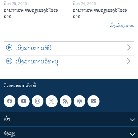
ມີນາ 25, 2025
ມີນາ 24, 2025
ລາຍການກະຈາຍສຽງຂອງວີໂອເອ
ລາຍການກະຈາຍສຽງຂອງວີໂອເອ
ລາວ
ລາວ
ເບິ່ງໝົດທຸກຕອນ
ເບິ່ງລາຍການທີວີ
ເບິ່ງລາຍການວິທະຍຸ
ຕິດຕາມພວກເຮົາ ທີ່
ເບິ່ງ
ຟັງສຽງ