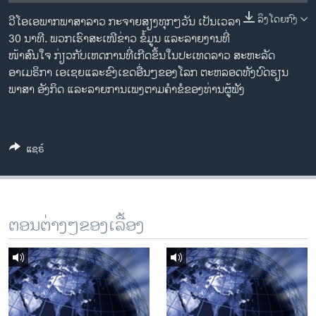
ວິທະຍາສາດ-ເທັກໂນໂລຈີ
ລິງໂດຍກົງ
ວີໂອເອພາກພາສາລາວ ກະຈາຍສຽງທຸກໆວັນ ເປັນເວລາ
ທຸລະກິດ
30 ນາທີ. ພວກເຮົາສະເໜີຂ່າວ ຂໍ້ມູນ ແລະລາຍງານທີ່
ໜ້າສົນໃຈ ກ່ຽວກັບເຫດການທີ່ເກີດຂຶ້ນໃນປະເທດລາວ ສະຫະລັດ
ພາສາອັງກິດ
ອາເມຣິກາ ເອເຊຍແລະຂົງເຂດອື່ນໆຂອງໂລກ ຕະຫລອດທັງບົດຮຽນ
ວີດີໂອ
ພາສາ ອັງກິດ ແລະລາຍການເພງຕາມຄຳຂໍຂອງທ່ານຜູ້ຟັງ
ສຽງ
ລາຍການກະຈາຍສຽງ
ແຊຣ໌
ຕິດຕາມພວກເຮົາ ທີ່
ລາຍງານ
ພາສາຕ່າງໆ
ຕອນຕ່າງໆຂອງເລື້ອງ