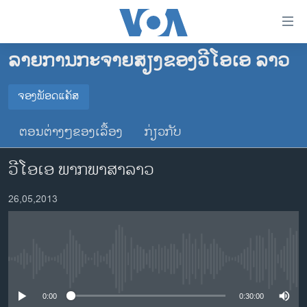
ລິ້ງ
ສຳຫລັບ
ເຂົ້າ
ລາຍການກະຈາຍສຽງຂອງວີໂອເອ ລາວ
ຫາ
ໂຮມເພຈ
ຂ້າມ
ລາວ
ຈອງພັອດແຄັສ
ຂ້າມ
ຈອງພັອດແຄັສ
ອາເມຣິກາ
ຂ້າມ
ຕອນຕ່າງໆຂອງເລື້ອງ
ກ່ຽວກັບ
ໄປ
ການເລືອກຕັ້ງ ປະທານາທີບໍດີ ສະຫະລັດ 2024
Spotify
ຫາ
ວີໂອເອ ພາກພາສາລາວ
ຂ່າວ​ຈີນ
ຊອກ
ຄົ້ນ
ໂລກ
YouTube
26,05,2013
ເອເຊຍ
ຈອງ
ອິດສະຫຼະພາບດ້ານການຂ່າວ
No media source currently available
ຊີວິດຊາວລາວ
ຊຸມຊົນຊາວລາວ
0:00
0:30:00