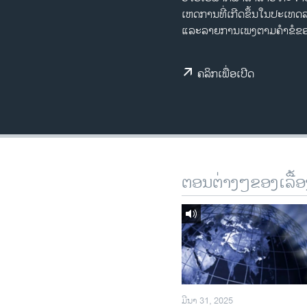
ເຫດການທີ່ເກີດຂຶ້ນໃນປະເທ
ວິທະຍາສາດ-ເທັກໂນໂລຈີ
ແລະລາຍການເພງຕາມຄຳຂໍຂອງທ
ທຸລະກິດ
ພາສາອັງກິດ
ຄລິກເພື່ອເປີດ
ວີດີໂອ
ສຽງ
ລາຍການກະຈາຍສຽງ
ລາຍງານ
ຕອນຕ່າງໆຂອງເລື້ອ
ມີນາ 31, 2025