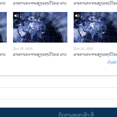
ລາວ
ລາຍການກະຈາຍສຽງຂອງວີໂອເອ ລາວ
ລາຍການກະຈາຍສຽງຂອງວີໂອ
ມີນາ 25, 2025
ມີນາ 24, 2025
ລາວ
ລາຍການກະຈາຍສຽງຂອງວີໂອເອ ລາວ
ລາຍການກະຈາຍສຽງຂອງວີໂອ
ເບິ່ງໝ
ຕິດຕາມພວກເຮົາ ທີ່