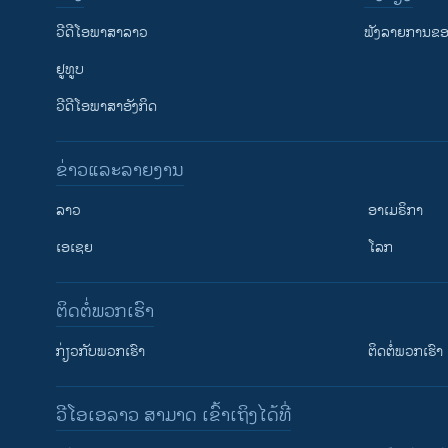
ວີດີໂອພາສາລາວ
ຟັງລາຍການຂອງ
ຢູທູບ
ວີດີໂອພາສາອັງກິດ
ຂ່າວແລະລາຍງານ
ລາວ
ອາເມຣິກາ
ເອເຊຍ
ໂລກ
ຕິດຕໍ່ພວກເຮົາ
ກ່ຽວກັບພວກເຮົາ
ຕິດຕໍ່ພວກເຮົາ
ວີໂອເອລາວ ສາມາດ ເຂົ້າເຖິງໄດ້ທີ່