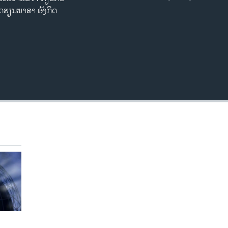
EMBED
ດຮຽນພາສາ ອັງກິດ