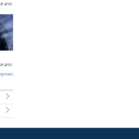
ເອ ລາວ
ເອ ລາວ
ົດທຸກຕອນ