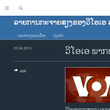
ລິ້ງ
ສຳຫລັບ
ເຂົ້າ
ຄົ້ນຫາ
ລາຍການກະຈາຍສຽງຂອງວີໂອເອ 
ໂຮມເພຈ
ຫາ
ລາວ
ຂ້າມ
ຕອນຕ່າງໆຂອງເລື້ອງ
ກ່ຽວກັບ
ຂ້າມ
ອາເມຣິກາ
ຂ້າມ
ວີໂອເອ ພາ
ການເລືອກຕັ້ງ ປະທານາທີບໍດີ ສະຫະລັດ
25,04,2013
ໄປ
2024
ຫາ
ຂ່າວ​ຈີນ
ຊອກ
ຄົ້ນ
ໂລກ
ແຊຣ໌
ເອເຊຍ
ອິດສະຫຼະພາບດ້ານການຂ່າວ
ຊີວິດຊາວລາວ
ຊຸມຊົນຊາວລາວ
ວີໂອເອພາກພາສາລາວ ກະຈາຍສຽ