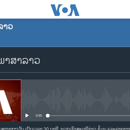
ລາວ
ຈອງພັອດແຄັສ
ກພາສາລາວ
Apple Podcasts
Spotify
YouTube
No media source currently availa
0:00
ຈອງ
ງທຸກໆວັນ ເປັນເວລາ 30 ນາທີ. ພວກເຮົາສະເໜີຂ່າວ ຂໍ້ມູນ ແລະລາຍງານທ