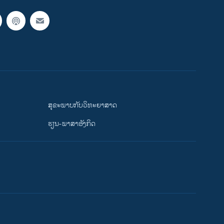
ສຸຂະພາບກັບວິທະຍາສາດ
ຮຽນ-ພາສາອັງກິດ