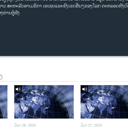
ດລາວ ສະຫະລັດອາເມຣິກາ ເອເຊຍແລະຂົງເຂດອື່ນໆຂອງໂລກ ຕະຫລອດທັງບົ
່ານຜູ້ຟັງ
ງ
ມີນາ 28, 2025
ມີນາ 27, 2025