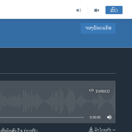
ສົດ
ຈອງພັອດແຄັສ
EMBED
ble
0:30:00
ລິງໂດຍກົງ
ີ່ໜ້າສົນໃຈ ກ່ຽວກັບ