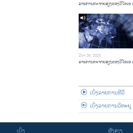
ລາຍການກະຈາຍສຽງຂອງວີໂອເອ 
ມີນາ 26, 2025
ລາຍການກະຈາຍສຽງຂອງວີໂອເອ 
ເບິ່ງລາຍການທີວີ
ເບິ່ງລາຍການວິທະຍຸ
ເບິ່ງ
ຟັງສຽງ