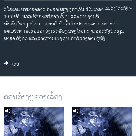
ວິທະຍາສາດ-ເທັກໂນໂລຈີ
ລິງໂດຍກົງ
ວີໂອເອພາກພາສາລາວ ກະຈາຍສຽງທຸກໆວັນ ເປັນເວລາ
ທຸລະກິດ
30 ນາທີ. ພວກເຮົາສະເໜີຂ່າວ ຂໍ້ມູນ ແລະລາຍງານທີ່
ໜ້າສົນໃຈ ກ່ຽວກັບເຫດການທີ່ເກີດຂຶ້ນໃນປະເທດລາວ ສະຫະລັດ
ພາສາອັງກິດ
ອາເມຣິກາ ເອເຊຍແລະຂົງເຂດອື່ນໆຂອງໂລກ ຕະຫລອດທັງບົດຮຽນ
ວີດີໂອ
ພາສາ ອັງກິດ ແລະລາຍການເພງຕາມຄຳຂໍຂອງທ່ານຜູ້ຟັງ
ສຽງ
ລາຍການກະຈາຍສຽງ
ແຊຣ໌
ຕິດຕາມພວກເຮົາ ທີ່
ລາຍງານ
ພາສາຕ່າງໆ
ຕອນຕ່າງໆຂອງເລື້ອງ