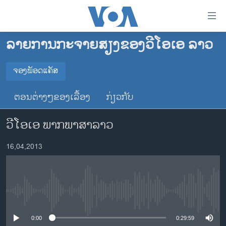
ລິ້ງ
ສຳຫລັບ
ເຂົ້າ
ລາຍການກະຈາຍສຽງຂອງວີໂອເອ ລາວ
ຫາ
ໂຮມເພຈ
ຂ້າມ
ລາວ
ຈອງພັອດແຄັສ
ຂ້າມ
ຈອງພັອດແຄັສ
ອາເມຣິກາ
ຂ້າມ
ຕອນຕ່າງໆຂອງເລື້ອງ
ກ່ຽວກັບ
ໄປ
ການເລືອກຕັ້ງ ປະທານາທີບໍດີ ສະຫະລັດ 2024
Spotify
ຫາ
ວີໂອເອ ພາກພາສາລາວ
ຂ່າວ​ຈີນ
ຊອກ
ຄົ້ນ
ໂລກ
YouTube
16,04,2013
ເອເຊຍ
ຈອງ
ອິດສະຫຼະພາບດ້ານການຂ່າວ
No media source currently available
ຊີວິດຊາວລາວ
ຊຸມຊົນຊາວລາວ
0:00
0:29:59