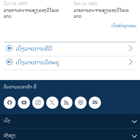
ມີນາ 25, 2025
ມີນາ 24, 2025
ລາຍການກະຈາຍສຽງຂອງວີໂອເອ
ລາຍການກະຈາຍສຽງຂອງວີໂອເອ
ລາວ
ລາວ
ເບິ່ງໝົດທຸກຕອນ
ເບິ່ງລາຍການທີວີ
ເບິ່ງລາຍການວິທະຍຸ
ຕິດຕາມພວກເຮົາ ທີ່
ເບິ່ງ
ຟັງສຽງ