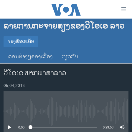
ລິ້ງ
ສຳຫລັບ
ເຂົ້າ
ລາຍການກະຈາຍສຽງຂອງວີໂອເອ ລາວ
ຫາ
ໂຮມເພຈ
ຂ້າມ
ລາວ
ຈອງພັອດແຄັສ
ຂ້າມ
ຈອງພັອດແຄັສ
ອາເມຣິກາ
ຂ້າມ
ຕອນຕ່າງໆຂອງເລື້ອງ
ກ່ຽວກັບ
ໄປ
ການເລືອກຕັ້ງ ປະທານາທີບໍດີ ສະຫະລັດ 2024
Spotify
ຫາ
ວີໂອເອ ພາກພາສາລາວ
ຂ່າວ​ຈີນ
ຊອກ
ຄົ້ນ
ໂລກ
YouTube
05,04,2013
ເອເຊຍ
ຈອງ
ອິດສະຫຼະພາບດ້ານການຂ່າວ
No media source currently available
ຊີວິດຊາວລາວ
ຊຸມຊົນຊາວລາວ
0:00
0:29:58