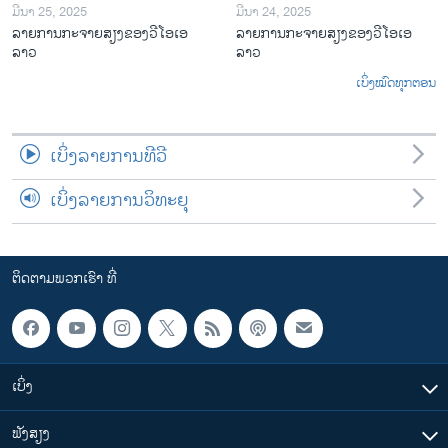
ມີນາ 25, 2025
ມີນາ 24, 2025
ລາຍການກະຈາຍສຽງຂອງວີໂອເອ
ລາຍການກະຈາຍສຽງຂອງວີໂອເອ
ລາວ
ລາວ
ເບິ່ງໝົດທຸກຕອນ
ເບິ່ງລາຍການທີວີ
ເບິ່ງລາຍການວິທະຍຸ
ຕິດຕາມພວກເຮົາ ທີ່
ເບິ່ງ
ຟັງສຽງ