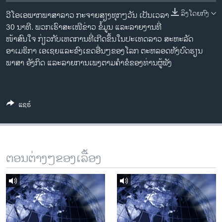
ວິທະຍາສາດ-ເທັກໂນໂລຈີ
ລິງໂດຍກົງ
ວີໂອເອພາກພາສາລາວ ກະຈາຍສຽງທຸກໆວັນ ເປັນເວລາ
ທຸລະກິດ
30 ນາທີ. ພວກເຮົາສະເໜີຂ່າວ ຂໍ້ມູນ ແລະລາຍງານທີ່
ໜ້າສົນໃຈ ກ່ຽວກັບເຫດການທີ່ເກີດຂຶ້ນໃນປະເທດລາວ ສະຫະລັດ
ພາສາອັງກິດ
ອາເມຣິກາ ເອເຊຍແລະຂົງເຂດອື່ນໆຂອງໂລກ ຕະຫລອດທັງບົດຮຽນ
ວີດີໂອ
ພາສາ ອັງກິດ ແລະລາຍການເພງຕາມຄຳຂໍຂອງທ່ານຜູ້ຟັງ
ສຽງ
ລາຍການກະຈາຍສຽງ
ແຊຣ໌
ຕິດຕາມພວກເຮົາ ທີ່
ລາຍງານ
ພາສາຕ່າງໆ
ຕອນຕ່າງໆຂອງເລື້ອງ