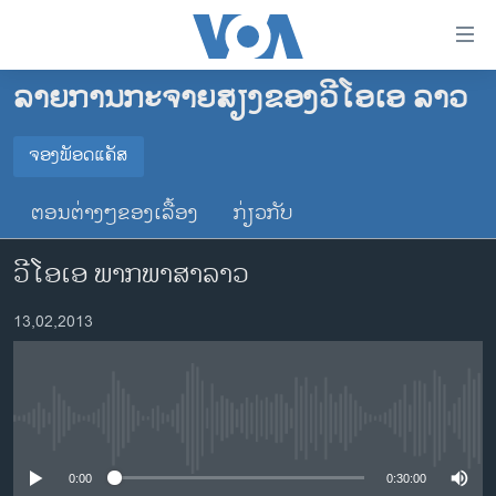
ລິ້ງ
ສຳຫລັບ
ເຂົ້າ
ລາຍການກະຈາຍສຽງຂອງວີໂອເອ ລາວ
ຫາ
ໂຮມເພຈ
ຂ້າມ
ລາວ
ຈອງພັອດແຄັສ
ຂ້າມ
ຈອງພັອດແຄັສ
ອາເມຣິກາ
ຂ້າມ
ຕອນຕ່າງໆຂອງເລື້ອງ
ກ່ຽວກັບ
ໄປ
ການເລືອກຕັ້ງ ປະທານາທີບໍດີ ສະຫະລັດ 2024
Spotify
ຫາ
ວີໂອເອ ພາກພາສາລາວ
ຂ່າວ​ຈີນ
ຊອກ
ຄົ້ນ
ໂລກ
YouTube
13,02,2013
ເອເຊຍ
ຈອງ
ອິດສະຫຼະພາບດ້ານການຂ່າວ
No media source currently available
ຊີວິດຊາວລາວ
ຊຸມຊົນຊາວລາວ
0:00
0:30:00