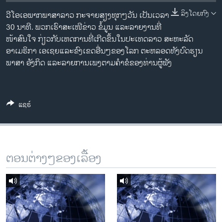
ວິທະຍາສາດ-ເທັກໂນໂລຈີ
ລິງໂດຍກົງ
ວີໂອເອພາກພາສາລາວ ກະຈາຍສຽງທຸກໆວັນ ເປັນເວລາ
ທຸລະກິດ
30 ນາທີ. ພວກເຮົາສະເໜີຂ່າວ ຂໍ້ມູນ ແລະລາຍງານທີ່
ໜ້າສົນໃຈ ກ່ຽວກັບເຫດການທີ່ເກີດຂຶ້ນໃນປະເທດລາວ ສະຫະລັດ
ພາສາອັງກິດ
ອາເມຣິກາ ເອເຊຍແລະຂົງເຂດອື່ນໆຂອງໂລກ ຕະຫລອດທັງບົດຮຽນ
ວີດີໂອ
ພາສາ ອັງກິດ ແລະລາຍການເພງຕາມຄຳຂໍຂອງທ່ານຜູ້ຟັງ
ສຽງ
ລາຍການກະຈາຍສຽງ
ແຊຣ໌
ຕິດຕາມພວກເຮົາ ທີ່
ລາຍງານ
ພາສາຕ່າງໆ
ຕອນຕ່າງໆຂອງເລື້ອງ