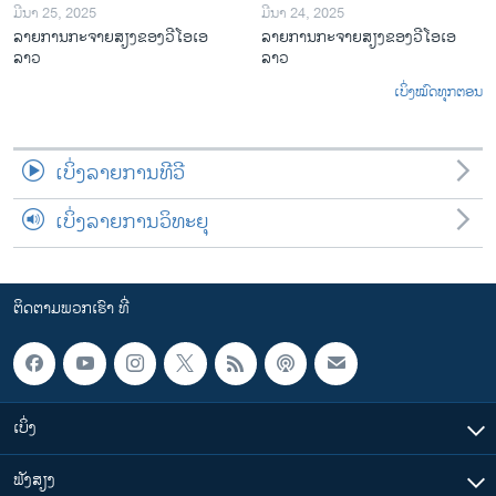
ມີນາ 25, 2025
ມີນາ 24, 2025
ລາຍການກະຈາຍສຽງຂອງວີໂອເອ
ລາຍການກະຈາຍສຽງຂອງວີໂອເອ
ລາວ
ລາວ
ເບິ່ງໝົດທຸກຕອນ
ເບິ່ງລາຍການທີວີ
ເບິ່ງລາຍການວິທະຍຸ
ຕິດຕາມພວກເຮົາ ທີ່
ເບິ່ງ
ຟັງສຽງ