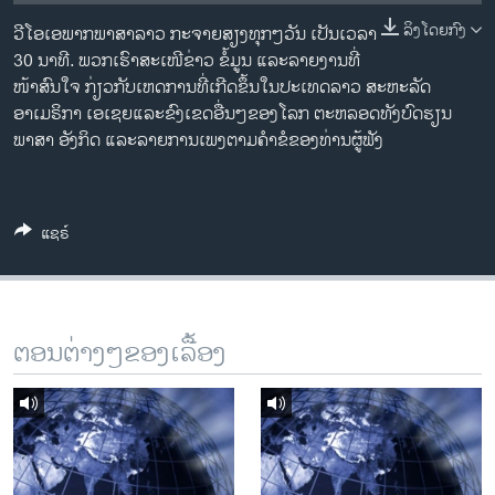
ວິທະຍາສາດ-ເທັກໂນໂລຈີ
ລິງໂດຍກົງ
ວີໂອເອພາກພາສາລາວ ກະຈາຍສຽງທຸກໆວັນ ເປັນເວລາ
ທຸລະກິດ
30 ນາທີ. ພວກເຮົາສະເໜີຂ່າວ ຂໍ້ມູນ ແລະລາຍງານທີ່
ໜ້າສົນໃຈ ກ່ຽວກັບເຫດການທີ່ເກີດຂຶ້ນໃນປະເທດລາວ ສະຫະລັດ
ພາສາອັງກິດ
ອາເມຣິກາ ເອເຊຍແລະຂົງເຂດອື່ນໆຂອງໂລກ ຕະຫລອດທັງບົດຮຽນ
ວີດີໂອ
ພາສາ ອັງກິດ ແລະລາຍການເພງຕາມຄຳຂໍຂອງທ່ານຜູ້ຟັງ
ສຽງ
ລາຍການກະຈາຍສຽງ
ແຊຣ໌
ຕິດຕາມພວກເຮົາ ທີ່
ລາຍງານ
ພາສາຕ່າງໆ
ຕອນຕ່າງໆຂອງເລື້ອງ