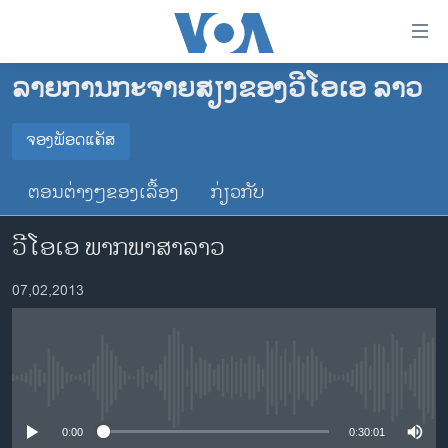
ລິ້ງ
ສຳຫລັບ
ເຂົ້າ
ລາຍການກະຈາຍສຽງຂອງວີໂອເອ ລາວ
ຫາ
ໂຮມເພຈ
ຂ້າມ
ລາວ
ຈອງພັອດແຄັສ
ຂ້າມ
ຈອງພັອດແຄັສ
ອາເມຣິກາ
ຂ້າມ
ຕອນຕ່າງໆຂອງເລື້ອງ
ກ່ຽວກັບ
ໄປ
ການເລືອກຕັ້ງ ປະທານາທີບໍດີ ສະຫະລັດ 2024
Spotify
ຫາ
ວີໂອເອ ພາກພາສາລາວ
ຂ່າວ​ຈີນ
ຊອກ
ຄົ້ນ
ໂລກ
YouTube
07,02,2013
ເອເຊຍ
ຈອງ
ອິດສະຫຼະພາບດ້ານການຂ່າວ
No media source currently available
ຊີວິດຊາວລາວ
ຊຸມຊົນຊາວລາວ
0:00
0:30:01