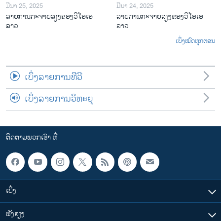
ມີນາ 25, 2025
ມີນາ 24, 2025
ລາຍການກະຈາຍສຽງຂອງວີໂອເອ
ລາຍການກະຈາຍສຽງຂອງວີໂອເອ
ລາວ
ລາວ
ເບິ່ງໝົດທຸກຕອນ
ເບິ່ງລາຍການທີວີ
ເບິ່ງລາຍການວິທະຍຸ
ຕິດຕາມພວກເຮົາ ທີ່
ເບິ່ງ
ຟັງສຽງ