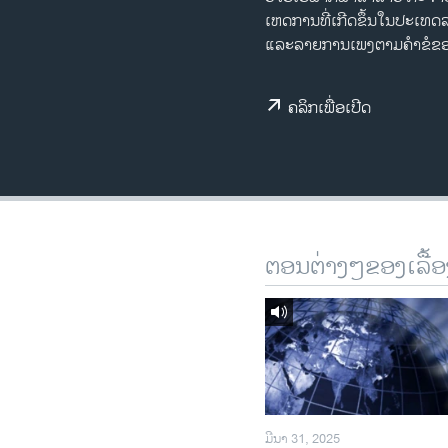
ເຫດການທີ່ເກີດຂຶ້ນໃນປະເທ
ວິທະຍາສາດ-ເທັກໂນໂລຈີ
ແລະລາຍການເພງຕາມຄຳຂໍຂອງທ
ທຸລະກິດ
ພາສາອັງກິດ
ຄລິກເພື່ອເປີດ
ວີດີໂອ
ສຽງ
ລາຍການກະຈາຍສຽງ
ລາຍງານ
ຕອນຕ່າງໆຂອງເລື້ອ
ມີນາ 31, 2025