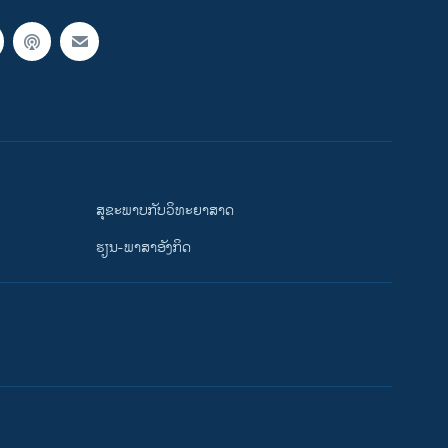
ສຸຂະພາບກັບວິທະຍາສາດ
ຮຽນ-ພາສາອັງກິດ