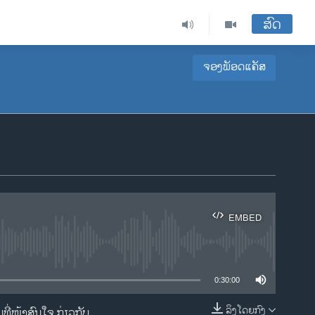
ສົດ
ຈອງພັອດແຄັສ
EMBED
ble
0:30:00
ລິງໂດຍກົງ
ີ່ໜ້າສົນໃຈ ກ່ຽວກັບ