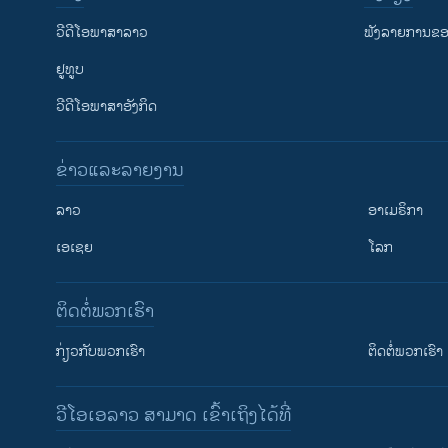
ວີດີໂອພາສາລາວ
ຟັງລາຍການຂອງ
ຢູທູບ
ວີດີໂອພາສາອັງກິດ
ຂ່າວແລະລາຍງານ
ລາວ
ອາເມຣິກາ
ເອເຊຍ
ໂລກ
ຕິດຕໍ່ພວກເຮົາ
ກ່ຽວກັບພວກເຮົາ
ຕິດຕໍ່ພວກເຮົາ
ວີໂອເອລາວ ສາມາດ ເຂົ້າເຖິງໄດ້ທີ່