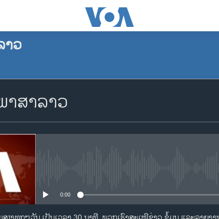
ລາວ
ຈອງພັອດແຄັສ
ກພາສາລາວ
Apple Podcasts
Spotify
YouTube
No media source currently availa
0:00
ຈອງ
ງທຸກໆວັນ ເປັນເວລາ 30 ນາທີ. ພວກເຮົາສະເໜີຂ່າວ ຂໍ້ມູນ ແລະລາຍງານທ