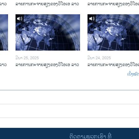
ລາວ
ລາຍການກະຈາຍສຽງຂອງວີໂອເອ ລາວ
ລາຍການກະຈາຍສຽງຂອງວີໂອ
ມີນາ 25, 2025
ມີນາ 24, 2025
ລາວ
ລາຍການກະຈາຍສຽງຂອງວີໂອເອ ລາວ
ລາຍການກະຈາຍສຽງຂອງວີໂອ
ເບິ່ງໝ
ຕິດຕາມພວກເຮົາ ທີ່