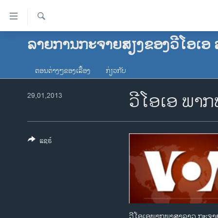
ລິ້ງ
ສຳຫລັບ
ເຂົ້າ
ຄົ້ນຫາ
ລາຍການກະຈາຍສຽງຂອງວີໂອເອ 
ໂຮມເພຈ
ຫາ
ລາວ
ຂ້າມ
ຕອນຕ່າງໆຂອງເລື້ອງ
ກ່ຽວກັບ
ຂ້າມ
ອາເມຣິກາ
ຂ້າມ
ວີໂອເອ ພາ
ການເລືອກຕັ້ງ ປະທານາທີບໍດີ ສະຫະລັດ
29,01,2013
ໄປ
2024
ຫາ
ຂ່າວ​ຈີນ
ຊອກ
ຄົ້ນ
ໂລກ
ແຊຣ໌
ເອເຊຍ
ອິດສະຫຼະພາບດ້ານການຂ່າວ
ຊີວິດຊາວລາວ
ຊຸມຊົນຊາວລາວ
ວີໂອເອພາກພາສາລາວ ກະຈາຍສຽ