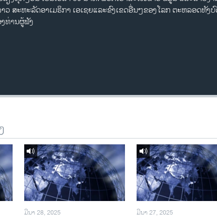
ດລາວ ສະຫະລັດອາເມຣິກາ ເອເຊຍແລະຂົງເຂດອື່ນໆຂອງໂລກ ຕະຫລອດທັງບົ
່ານຜູ້ຟັງ
ງ
ມີນາ 28, 2025
ມີນາ 27, 2025