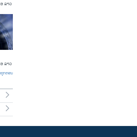
ເອ ລາວ
ເອ ລາວ
ົດທຸກຕອນ