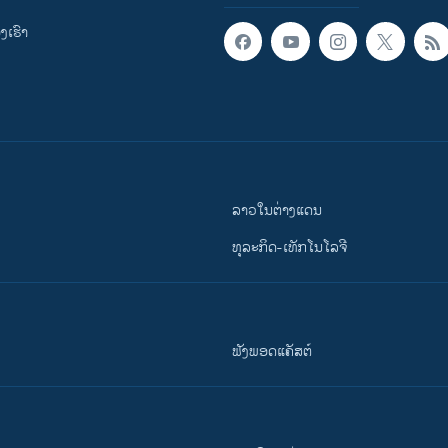
ເຮົາ
ລາວໃນຕ່າງແດນ
ທຸລະກິດ-ເທັກໂນໂລຈີ
ຟັງພອດແຄັສຕ໌