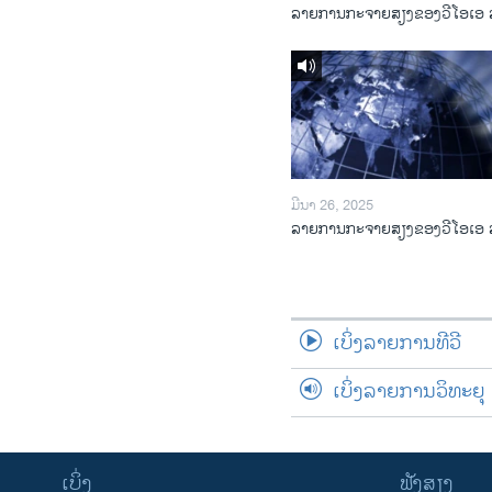
ລາຍການກະຈາຍສຽງຂອງວີໂອເອ 
ມີນາ 26, 2025
ລາຍການກະຈາຍສຽງຂອງວີໂອເອ 
ເບິ່ງລາຍການທີວີ
ເບິ່ງລາຍການວິທະຍຸ
ເບິ່ງ
ຟັງສຽງ