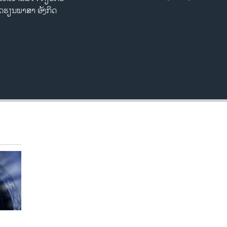
EMBED
ດຮຽນພາສາ ອັງກິດ