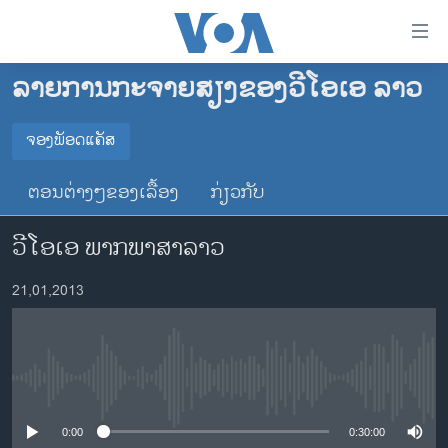
ລິ້ງ
ສຳຫລັບ
ເຂົ້າ
ລາຍການກະຈາຍສຽງຂອງວີໂອເອ ລາວ
ຫາ
ໂຮມເພຈ
ຂ້າມ
ລາວ
ຈອງພັອດແຄັສ
ຂ້າມ
ຈອງພັອດແຄັສ
ອາເມຣິກາ
ຂ້າມ
ຕອນຕ່າງໆຂອງເລື້ອງ
ກ່ຽວກັບ
ໄປ
ການເລືອກຕັ້ງ ປະທານາທີບໍດີ ສະຫະລັດ 2024
Spotify
ຫາ
ວີໂອເອ ພາກພາສາລາວ
ຂ່າວ​ຈີນ
ຊອກ
ຄົ້ນ
ໂລກ
YouTube
21,01,2013
ເອເຊຍ
ຈອງ
ອິດສະຫຼະພາບດ້ານການຂ່າວ
No media source currently available
ຊີວິດຊາວລາວ
ຊຸມຊົນຊາວລາວ
0:00
0:30:00