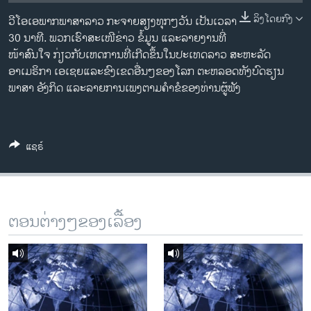
ວິທະຍາສາດ-ເທັກໂນໂລຈີ
ລິງໂດຍກົງ
ວີໂອເອພາກພາສາລາວ ກະຈາຍສຽງທຸກໆວັນ ເປັນເວລາ
ທຸລະກິດ
30 ນາທີ. ພວກເຮົາສະເໜີຂ່າວ ຂໍ້ມູນ ແລະລາຍງານທີ່
ໜ້າສົນໃຈ ກ່ຽວກັບເຫດການທີ່ເກີດຂຶ້ນໃນປະເທດລາວ ສະຫະລັດ
ພາສາອັງກິດ
ອາເມຣິກາ ເອເຊຍແລະຂົງເຂດອື່ນໆຂອງໂລກ ຕະຫລອດທັງບົດຮຽນ
ວີດີໂອ
ພາສາ ອັງກິດ ແລະລາຍການເພງຕາມຄຳຂໍຂອງທ່ານຜູ້ຟັງ
ສຽງ
ລາຍການກະຈາຍສຽງ
ແຊຣ໌
ຕິດຕາມພວກເຮົາ ທີ່
ລາຍງານ
ພາສາຕ່າງໆ
ຕອນຕ່າງໆຂອງເລື້ອງ