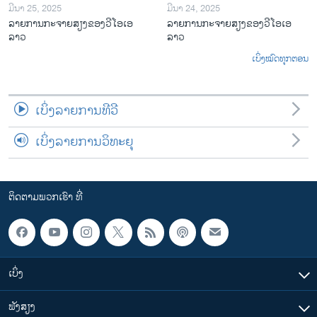
ມີນາ 25, 2025
ມີນາ 24, 2025
ລາຍການກະຈາຍສຽງຂອງວີໂອເອ
ລາຍການກະຈາຍສຽງຂອງວີໂອເອ
ລາວ
ລາວ
ເບິ່ງໝົດທຸກຕອນ
ເບິ່ງລາຍການທີວີ
ເບິ່ງລາຍການວິທະຍຸ
ຕິດຕາມພວກເຮົາ ທີ່
ເບິ່ງ
ຟັງສຽງ