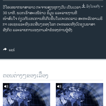
ວິທະຍາສາດ-ເທັກໂນໂລຈີ
ລິງໂດຍກົງ
ວີ​ໂອ​ເອພາກ​ພາສາ​ລາວ​ ກະຈາຍສຽງ​ທຸກໆ​ວັນ ​ເປັນ​ເວລາ
ທຸລະກິດ
30 ນາທີ. ພວກ​ເຮົາ​ສະ​ເໜີຂ່າວ ຂໍ້​ມູນ ​ແລະ​ລາຍ​ງານ​ທີ່​
ໜ້າ​ສົນ​ໃຈ ກ່ຽວກັບ​​ເຫດການ​​ທີ່​ເກີດ​ຂຶ້ນ​ໃນ​ປະ​ເທດ​ລາວ ສະຫະລັດ​ອ​າ​ເມ​ຣິ​
ພາສາອັງກິດ
ກາ ​ເອ​ເຊຍ​ແລະ​ຂົງເຂດ​ອື່ນໆ​ຂອງ​ໂລກ ຕະຫລອດ​ທັງ​ບົດຮຽນ​ພາສາ​
ວີດີໂອ
ອັງກິດ ​ແລະ​ລາຍການ​ເພງ​ຕາມ​ຄຳ​ຂໍ​ຂອງ​ທ່ານ​ຜູ້​ຟັງ
ສຽງ
ລາຍການກະຈາຍສຽງ
ແຊຣ໌
ຕິດຕາມພວກເຮົາ ທີ່
ລາຍງານ
ພາສາຕ່າງໆ
ຕອນຕ່າງໆຂອງເລື້ອງ