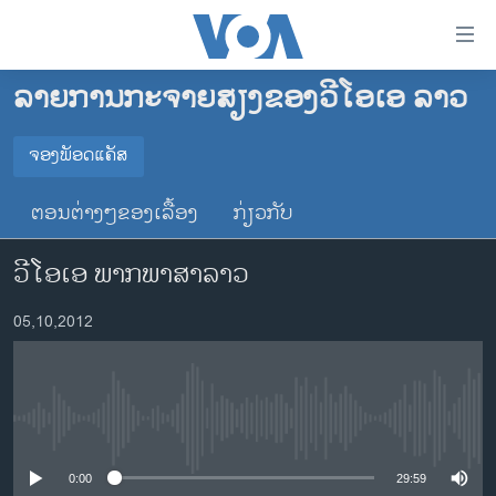
ລິ້ງ
ສຳຫລັບ
ເຂົ້າ
ລາຍການກະຈາຍສຽງຂອງວີໂອເອ ລາວ
ຫາ
ໂຮມເພຈ
ຂ້າມ
ລາວ
ຈອງພັອດແຄັສ
ຂ້າມ
ຈອງພັອດແຄັສ
ອາເມຣິກາ
ຂ້າມ
ຕອນຕ່າງໆຂອງເລື້ອງ
ກ່ຽວກັບ
ໄປ
ການເລືອກຕັ້ງ ປະທານາທີບໍດີ ສະຫະລັດ 2024
Spotify
ຫາ
ວີໂອເອ ພາກພາສາລາວ
ຂ່າວ​ຈີນ
ຊອກ
ຄົ້ນ
ໂລກ
YouTube
05,10,2012
ເອເຊຍ
ຈອງ
ອິດສະຫຼະພາບດ້ານການຂ່າວ
No media source currently available
ຊີວິດຊາວລາວ
ຊຸມຊົນຊາວລາວ
0:00
29:59