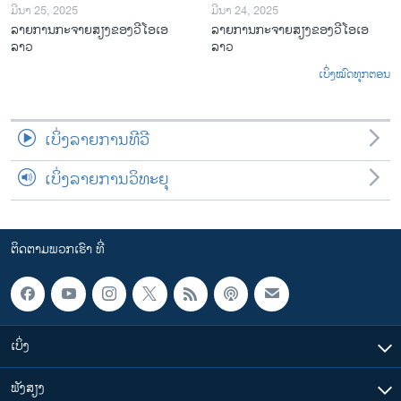
ມີນາ 25, 2025
ມີນາ 24, 2025
ລາຍການກະຈາຍສຽງຂອງວີໂອເອ
ລາຍການກະຈາຍສຽງຂອງວີໂອເອ
ລາວ
ລາວ
ເບິ່ງໝົດທຸກຕອນ
ເບິ່ງລາຍການທີວີ
ເບິ່ງລາຍການວິທະຍຸ
ຕິດຕາມພວກເຮົາ ທີ່
ເບິ່ງ
ຟັງສຽງ