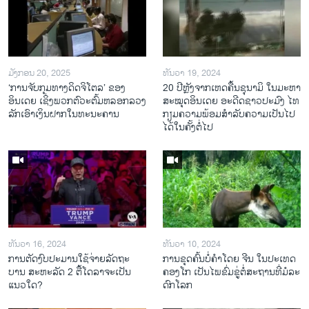
ມັງກອນ 20, 2025
ທັນວາ 19, 2024
‘ການຈັບກຸມທາງດິດຈິໂຕລ’ ຂອງ
20 ປີຫຼັງ​ຈາກ​ເຫດ​ຄື້ນ​ຊຸ​ນາ​ມິ ໃນ​ມະ​ຫາ​
ອິນເດຍ ເຊິ່ງພວກຕົວະຕົ້ມຫລອກລວງ
ສະ​ໝຸດ​ອິນ​ເດຍ ອະ​ດີດ​ຊາວ​ປະ​ມົງ ໄທ
ລັກເອົາເງິນຝາກໃນທະນະຄານ
ກຽມ​ຄວາມ​ພ້ອມ​ສຳ​ລັບ​ຄວາມ​ເປັນ​ໄປ​
ໄດ້​ໃນ​ຄັ້ງ​ຕໍ່​ໄປ
ທັນວາ 16, 2024
ທັນວາ 10, 2024
ການ​ຕັດ​ງົບ​ປະ​ມານ​ໃຊ້​ຈ່າຍ​ລັດ​ຖະ​
ການ​ຂຸດ​ຄົ້ນ​ບໍ່​ຄຳ​ໂດຍ ຈີນ ໃນ​ປະ​ເທດ
ບານ ສະ​ຫະ​ລັດ 2 ຕື້​ໂດ​ລາ​ຈະ​ເປັນ​
ຄອງ​ໂກ ເປັນ​ໄພ​ຂົ່ມ​ຂູ່​ຕໍ່​ສະ​ຖານ​ທີ່​ມໍ​ລະ​
ແນວ​ໃດ?
ດົກ​ໂລກ​