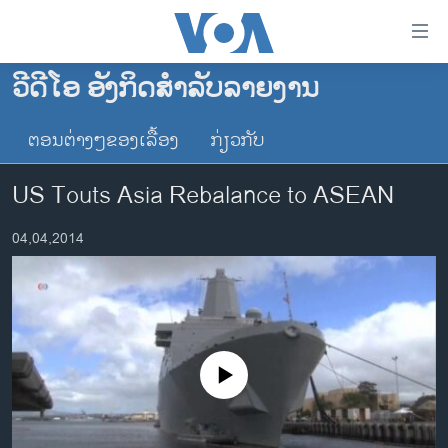
ລິ້ງ
ສຳຫລັບ
ເຂົ້າ
ວີດີໂອ ອັງກິດສຳລັບລາຍງານ
ຫາ
ໂຮມເພຈ
ຂ້າມ
ຕອນຕ່າງໆຂອງເລື້ອງ
ກ່ຽວກັບ
ລາວ
ຂ້າມ
ອາເມຣິກາ
ຂ້າມ
US Touts Asia Rebalance to ASEAN
ໄປ
ການເລືອກຕັ້ງ ປະທານາທີບໍດີ ສະຫະລັດ 2024
ຫາ
04,04,2014
ຂ່າວ​ຈີນ
ຊອກ
ຄົ້ນ
ໂລກ
ເອເຊຍ
ອິດສະຫຼະພາບດ້ານການຂ່າວ
No media source currently available
ຊີວິດຊາວລາວ
ຊຸມຊົນຊາວລາວ