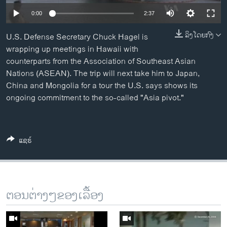
ວິທະຍາສາດ-ເທັກໂນໂລຈີ
0:00
2:37
ທຸລະກິດ
ລິງໂດຍກົງ
U.S. Defense Secretary Chuck Hagel is
ພາສາອັງກິດ
wrapping up meetings in Hawaii with
counterparts from the Association of Southeast Asian
ວີດີໂອ
Nations (ASEAN). The trip will next take him to Japan,
ສຽງ
China and Mongolia for a tour the U.S. says shows its
ongoing commitment to the so-called "Asia pivot."
ລາຍການກະຈາຍສຽງ
ຕິດຕາມພວກເຮົາ ທີ່
ລາຍງານ
ແຊຣ໌
ພາສາຕ່າງໆ
ຕອນຕ່າງໆຂອງເລື້ອງ