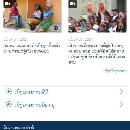
ທັນວາ 04, 2024
ທັນວາ 03, 2024
ປະ​ເທດ ແຊມ​ເບຍ ດຳ​ເນີນ​ງາ​ເພື່ອ​ພັດ​
ກົດ​ໝາຍ​ເມືອງ​ສະ​ຖານ​ທີ່ຫຼົບ​ໄພ​ຂອງ​
ທະ​ນາ​ການ​ຕໍ່​ສູ້​ກັບ​ HIV/AIDS
ນະ​ຄອນ ລອ​ສ ແອນ​ເຈີ​ລິ​ສ ໃຫ້​ຄວາມ​
ຫວັງ​ແກ່​ຜູ້​ຍົກ​ຍ້າຍ​ຖິ່ນ​ຖານ​ທີ່ບໍ່​ມີ​ເອ​ກະ​
ສານ
ເບິ່ງໝົດທຸກຕອນ
ເບິ່ງລາຍການທີວີ
ເບິ່ງລາຍການວິທະຍຸ
ຕິດຕາມພວກເຮົາ ທີ່