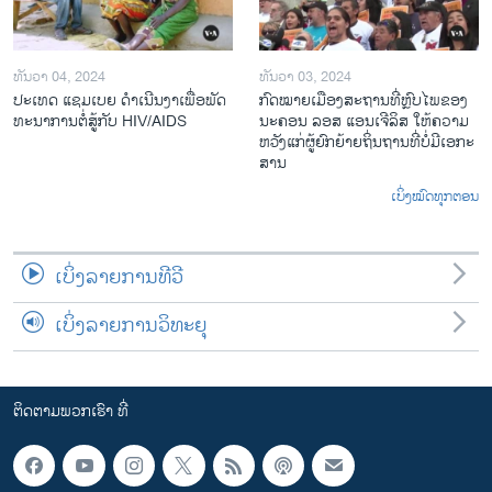
ທັນວາ 04, 2024
ທັນວາ 03, 2024
ປະ​ເທດ ແຊມ​ເບຍ ດຳ​ເນີນ​ງາ​ເພື່ອ​ພັດ​
ກົດ​ໝາຍ​ເມືອງ​ສະ​ຖານ​ທີ່ຫຼົບ​ໄພ​ຂອງ​
ທະ​ນາ​ການ​ຕໍ່​ສູ້​ກັບ​ HIV/AIDS
ນະ​ຄອນ ລອ​ສ ແອນ​ເຈີ​ລິ​ສ ໃຫ້​ຄວາມ​
ຫວັງ​ແກ່​ຜູ້​ຍົກ​ຍ້າຍ​ຖິ່ນ​ຖານ​ທີ່ບໍ່​ມີ​ເອ​ກະ​
ສານ
ເບິ່ງໝົດທຸກຕອນ
ເບິ່ງລາຍການທີວີ
ເບິ່ງລາຍການວິທະຍຸ
ຕິດຕາມພວກເຮົາ ທີ່