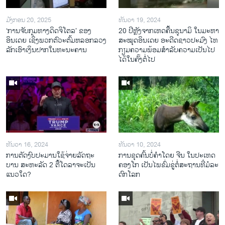
ມັງກອນ 20, 2025
ທັນວາ 19, 2024
‘ການຈັບກຸມທາງດິດຈິໂຕລ’ ຂອງ
20 ປີຫຼັງ​ຈາກ​ເຫດ​ຄື້ນ​ຊຸ​ນາ​ມິ ໃນ​ມະ​ຫາ​
ອິນເດຍ ເຊິ່ງພວກຕົວະຕົ້ມຫລອກລວງ
ສະ​ໝຸດ​ອິນ​ເດຍ ອະ​ດີດ​ຊາວ​ປະ​ມົງ ໄທ
ລັກເອົາເງິນຝາກໃນທະນະຄານ
ກຽມ​ຄວາມ​ພ້ອມ​ສຳ​ລັບ​ຄວາມ​ເປັນ​ໄປ​
ໄດ້​ໃນ​ຄັ້ງ​ຕໍ່​ໄປ
ທັນວາ 16, 2024
ທັນວາ 10, 2024
ການ​ຕັດ​ງົບ​ປະ​ມານ​ໃຊ້​ຈ່າຍ​ລັດ​ຖະ​
ການ​ຂຸດ​ຄົ້ນ​ບໍ່​ຄຳ​ໂດຍ ຈີນ ໃນ​ປະ​ເທດ
ບານ ສະ​ຫະ​ລັດ 2 ຕື້​ໂດ​ລາ​ຈະ​ເປັນ​
ຄອງ​ໂກ ເປັນ​ໄພ​ຂົ່ມ​ຂູ່​ຕໍ່​ສະ​ຖານ​ທີ່​ມໍ​ລະ​
ແນວ​ໃດ?
ດົກ​ໂລກ​