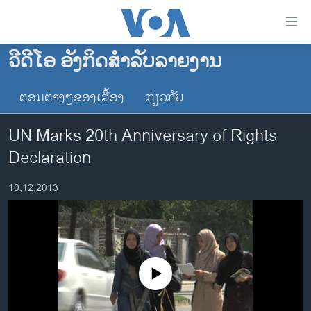
ລິ້ງ
ສຳຫລັບ
ເຂົ້າ
ວີດີໂອ ອັງກິດສຳລັບລາຍງານ
ຫາ
ໂຮມເພຈ
ຂ້າມ
ຕອນຕ່າງໆຂອງເລື້ອງ
ກ່ຽວກັບ
ລາວ
ຂ້າມ
ອາເມຣິກາ
ຂ້າມ
UN Marks 20th Anniversary of Rights
ໄປ
ການເລືອກຕັ້ງ ປະທານາທີບໍດີ ສະຫະລັດ 2024
Declaration
ຫາ
ຂ່າວ​ຈີນ
ຊອກ
10,12,2013
ຄົ້ນ
ໂລກ
ເອເຊຍ
ອິດສະຫຼະພາບດ້ານການຂ່າວ
ຊີວິດຊາວລາວ
No media source currently available
ຊຸມຊົນຊາວລາວ