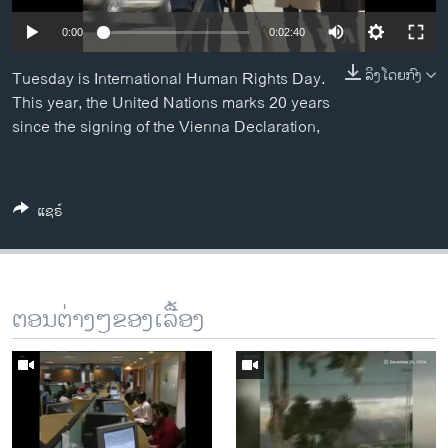
ວິທະຍາສາດ-ເທັກໂນໂລຈີ
0:00
0:02:40
ທຸລະກິດ
ລິງໂດຍກົງ
Tuesday is International Human Rights Day.
ພາສາອັງກິດ
This year, the United Nations marks 20 years
ວີດີໂອ
since the signing of the Vienna Declaration,
ສຽງ
ລາຍການກະຈາຍສຽງ
ແຊຣ໌
ຕິດຕາມພວກເຮົາ ທີ່
ລາຍງານ
ພາສາຕ່າງໆ
ຕອນຕ່າງໆຂອງເລື້ອງ