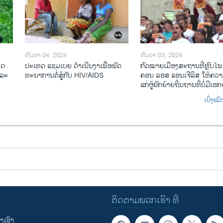
ທັນວາ 04, 2024
ທັນວາ 03, 2024
ທດ
ປະ​ເທດ ແຊມ​ເບຍ ດຳ​ເນີນ​ງາ​ເພື່ອ​ພັດ​
ກົດ​ໝາຍ​ເມືອງ​ສະ​ຖານ​ທີ່ຫຼົບ​ໄພ
​ລະ​
ທະ​ນາ​ການ​ຕໍ່​ສູ້​ກັບ​ HIV/AIDS
ຄອນ ລອ​ສ ແອນ​ເຈີ​ລິ​ສ ໃຫ້​ຄວາມ
ແກ່​ຜູ້​ຍົກ​ຍ້າຍ​ຖິ່ນ​ຖານ​ທີ່ບໍ່​ມີ​ເອ
ເບິ່ງໝ
ຕິດຕາມພວກເຮົາ ທີ່
ເຮົາ