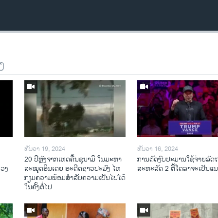
ງ
ທັນວາ 19, 2024
ທັນວາ 16, 2024
20 ປີຫຼັງ​ຈາກ​ເຫດ​ຄື້ນ​ຊຸ​ນາ​ມິ ໃນ​ມະ​ຫາ​
ການ​ຕັດ​ງົບ​ປະ​ມານ​ໃຊ້​ຈ່າຍ​ລັດ
ລວງ
ສະ​ໝຸດ​ອິນ​ເດຍ ອະ​ດີດ​ຊາວ​ປະ​ມົງ ໄທ
ສະ​ຫະ​ລັດ 2 ຕື້​ໂດ​ລາ​ຈະ​ເປັນ​
ກຽມ​ຄວາມ​ພ້ອມ​ສຳ​ລັບ​ຄວາມ​ເປັນ​ໄປ​ໄດ້​
ໃນ​ຄັ້ງ​ຕໍ່​ໄປ