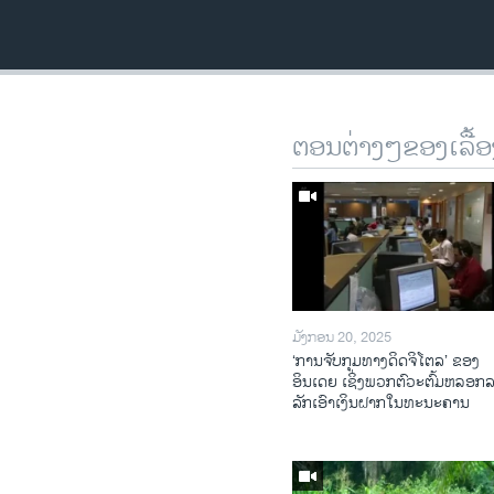
ຕອນຕ່າງໆຂອງເລື້ອ
ມັງກອນ 20, 2025
‘ການຈັບກຸມທາງດິດຈິໂຕລ’ ຂອງ
ອິນເດຍ ເຊິ່ງພວກຕົວະຕົ້ມຫລອກ
ລັກເອົາເງິນຝາກໃນທະນະຄານ