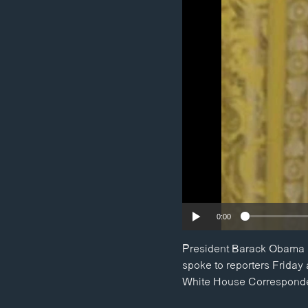
ວິທະຍາສາດ-ເທັກໂນໂລຈີ
ທຸລະກິດ
ພາສາອັງກິດ
ວີດີໂອ
ສຽງ
ລາຍການກະຈາຍສຽງ
ລາຍງານ
0:00
President Barack Obama is
spoke to reporters Friday 
White House Corresponden