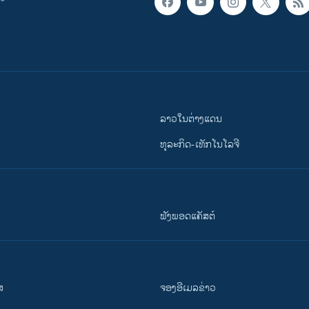
ລາວໃນຕ່າງແດນ
ທຸລະກິດ-ເທັກໂນໂລຈີ
ຟັງພອດແຄັສຕ໌
ສ
ຈອງອີເມລຂ່າວ