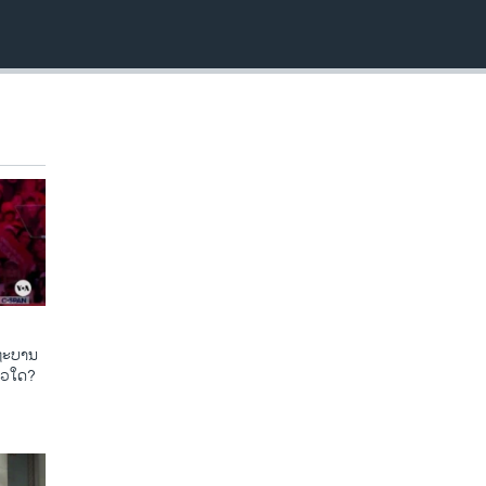
​ຖະ​ບານ
ແນວ​ໃດ?