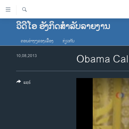
ລິ້ງ
ສຳຫລັບ
ເຂົ້າ
ຄົ້ນຫາ
ວີດີໂອ ອັງກິດສຳລັບລາຍງານ
ໂຮມເພຈ
ຫາ
ລາວ
ຂ້າມ
ຕອນຕ່າງໆຂອງເລື້ອງ
ກ່ຽວກັບ
ຂ້າມ
ອາເມຣິກາ
ຂ້າມ
Obama Call
10,08,2013
ການເລືອກຕັ້ງ ປະທານາທີບໍດີ ສະຫະລັດ
ໄປ
2024
ຫາ
ຂ່າວ​ຈີນ
ຊອກ
ຄົ້ນ
ແຊຣ໌
ໂລກ
ເອເຊຍ
ອິດສະຫຼະພາບດ້ານການຂ່າວ
ຊີວິດຊາວລາວ
ຊຸມຊົນຊາວລາວ