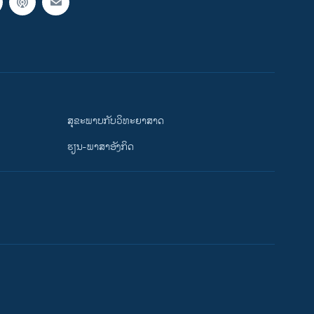
ສຸຂະພາບກັບວິທະຍາສາດ
ຮຽນ-ພາສາອັງກິດ