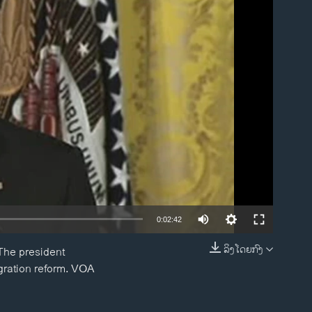
ble
0:02:42
ລິງໂດຍກົງ
 The president
EMBED
igration reform. VOA