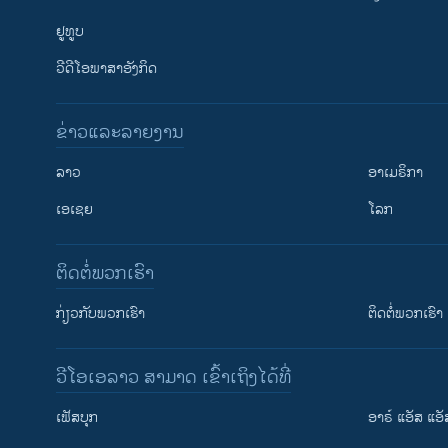
ຢູທູບ
ວີດີໂອພາສາອັງກິດ
ຂ່າວແລະລາຍງານ
ລາວ
ອາເມຣິກາ
ເອເຊຍ
ໂລກ
ຕິດຕໍ່ພວກເຮົາ
ກ່ຽວກັບພວກເຮົາ
ຕິດຕໍ່ພວກເຮົາ
ວີໂອເອລາວ ສາມາດ ເຂົ້າເຖິງໄດ້ທີ່
ເຟັສບຸກ
ອາຣ໌ ແອັສ ແອັ