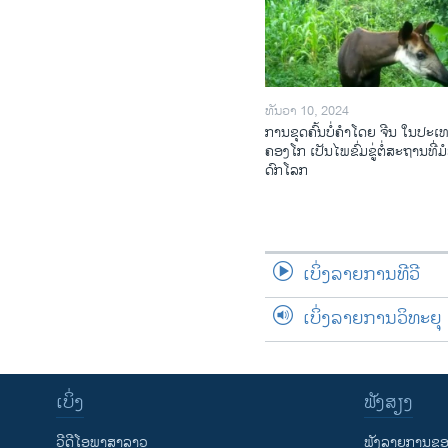
ທັນວາ 10, 2024
ການ​ຂຸດ​ຄົ້ນ​ບໍ່​ຄຳ​ໂດຍ ຈີນ ໃນ​ປະ​ເ
ຄອງ​ໂກ ເປັນ​ໄພ​ຂົ່ມ​ຂູ່​ຕໍ່​ສະ​ຖານ​ທີ່​ມໍ
ດົກ​ໂລກ​
ເບິ່ງລາຍການທີວີ
ເບິ່ງລາຍການວິທະຍຸ
ເບິ່ງ
ຟັງສຽງ
ວີດີໂອພາສາລາວ
ຟັງລາຍການຂອງ