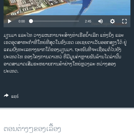
ວິທະຍາສາດ-ເທັກໂນໂລຈີ
ທຸລະກິດ
0:00
2:45
ພາສາອັງກິດ
ມຽນມາ ແລະໄທ ວາງແຜນການຈະສ້າງທ່າເຮືອນໍ້າເລິກ ແຫ່ງນຶ່ງ ແລະ
ວີດີໂອ
ເຂດອຸດສາຫະກໍາທີ່ໃຫຍ່ທີ່ສຸດໃນຂົງເຂດ ເອເຊຍຕາເວັນອອກສຽງໃຕ້ ຢູ່
ສຽງ
ແຄມຝັ່ງທະເລທາງພາກ​ ໃຕ້ຂອງມຽນມາ. ຖະໜົນທີ່ຈະເຊື່ອມຕໍ່ໄປຍັງ
ປະເທດໄທ ຂອງໂຄງການດາເຫວ່ ທີ່ມີມູນຄ່າຫຼາຍພັນລ້ານໂດລ່ານັ້ນ
ລາຍການກະຈາຍສຽງ
ອາດສາມາດ​ເສີມ​ຂະຫຍາຍການຄ້າຢ່າງໃຫຍ່ຫຼວງລະ ຫວ່າງສອງ
ຕິດຕາມພວກເຮົາ ທີ່
ປະເທດ.
ລາຍງານ
ພາສາຕ່າງໆ
ແຊຣ໌
ຕອນຕ່າງໆຂອງເລື້ອງ