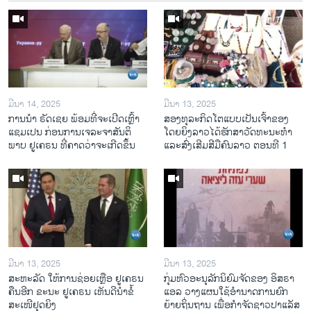
ມີນາ 14, 2025
ມີນາ 13, 2025
ການ​ນຳ ຣັດ​ເຊຍ ພ້ອມ​ທີ່​ຈະ​ເປີ​ດ​ເຫຼົ້າ​
ສອງທຸລະກິດໂຕແບບເປັນເຈົ້າຂອງ
ແຊມ​ເປນ ກ່ອນການ​ເຈ​ລະ​ຈາ​ສັນ​ຕິ​
ໂດຍຍິງລາວໄດ້ຮັກສາວັດທະນະທຳ
ພາບ ຢູ​ເຄ​ຣນ ທີ່​ຄາດ​ວ່າ​ຈະ​ເກີດ​ຂຶ້ນ
ແລະສົ່ງເສີມສີມືຄົນລາວ ຕອນທີ 1
ມີນາ 13, 2025
ມີນາ 13, 2025
ສະຫະລັດ ໃຫ້ການຊ່ອຍເຫຼືອ ຢູເຄຣນ
ກຸ່ມຫົວອະນຸລັກນິຍົມຈັດຂອງ ອິສຣາ
ຄືນອີກ ຂະນະ ຢູເຄຣນ ເຫັນດີນຳຂໍ້
ແອລ ວາງແຜນໃຊ້ອຳນາດການຍົກ
ສະເໜີຢຸດຍິງ
ຍ້າຍຖິ່ນຖານ ເພື່ອກຳຈັດຊາວປາແລັສ