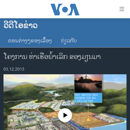
ລິ້ງ
ສຳຫລັບ
ເຂົ້າ
ວີດີໂອຂ່າວ
ຫາ
ໂຮມເພຈ
ຂ້າມ
ຕອນຕ່າງໆຂອງເລື້ອງ
ກ່ຽວກັບ
ລາວ
ຂ້າມ
ອາເມຣິກາ
ຂ້າມ
ໂຄງການ ທ່າເຮືອນໍ້າເລິກ ຂອງມຽນມາ
ໄປ
ການເລືອກຕັ້ງ ປະທານາທີບໍດີ ສະຫະລັດ 2024
ຫາ
03,12,2013
ຂ່າວ​ຈີນ
ຊອກ
ຄົ້ນ
ໂລກ
ເອເຊຍ
ອິດສະຫຼະພາບດ້ານການຂ່າວ
ຊີວິດຊາວລາວ
No media source currently available
ຊຸມຊົນຊາວລາວ