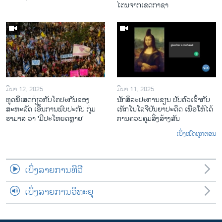
ໄຕນຈາກເຂດກາຊາ
ມີນາ 12, 2025
ມີນາ 11, 2025
ທູດພິິເສດກ່ຽວກັບໂຕປະກັນຂອງ
ນັກ​ສິ​ລະ​ປະ​ການ​ຂຽນ ປັບ​ຕົວ​ເຂົ້າ​ກັບ​
ສະຫະລັດ ເອີ້ນການພົບປະກັບ ກຸ່ມ
ເທັກ​ໂນ​ໂລ​ຈີ​ປັນ​ຍາ​ປະ​ດິດ ເພື່ອ​ໃຫ້​ໄດ້​
ຮາມາສ ວ່າ 'ມີປະໂຫຍດຫຼາຍ'
ກ​ານ​ຄວບ​ຄຸມ​ສິ່ງ​ສ້າງ​ສັນ
ເບິ່ງໝົດທຸກຕອນ
ເບິ່ງລາຍການທີວີ
ເບິ່ງລາຍການວິທະຍຸ