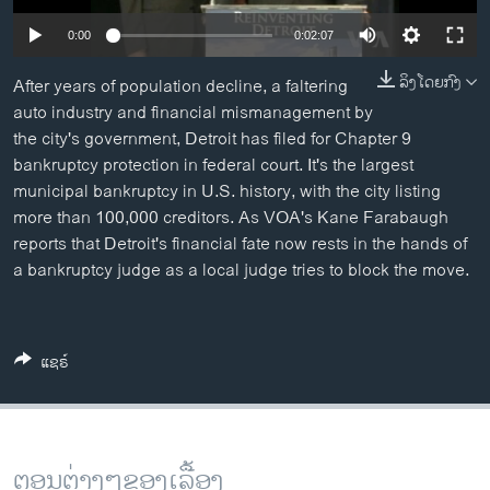
ວິທະຍາສາດ-ເທັກໂນໂລຈີ
0:00
0:02:07
ທຸລະກິດ
ລິງໂດຍກົງ
After years of population decline, a faltering
ພາສາອັງກິດ
auto industry and financial mismanagement by
ວີດີໂອ
the city's government, Detroit has filed for Chapter 9
bankruptcy protection in federal court. It's the largest
ສຽງ
municipal bankruptcy in U.S. history, with the city listing
more than 100,000 creditors. As VOA's Kane Farabaugh
ລາຍການກະຈາຍສຽງ
ຕິດຕາມພວກເຮົາ ທີ່
reports that Detroit's financial fate now rests in the hands of
ລາຍງານ
a bankruptcy judge as a local judge tries to block the move.
ພາສາຕ່າງໆ
ແຊຣ໌
ຕອນຕ່າງໆຂອງເລື້ອງ