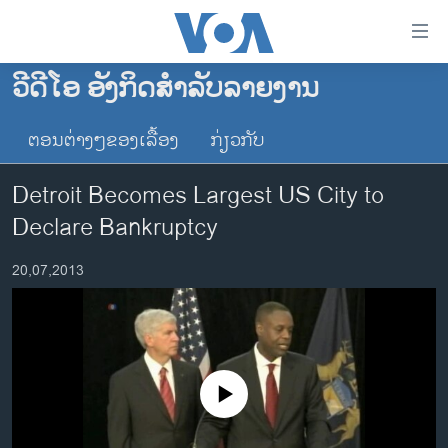
ລິ້ງ
ສຳຫລັບ
ເຂົ້າ
ວີດີໂອ ອັງກິດສຳລັບລາຍງານ
ຫາ
ໂຮມເພຈ
ຂ້າມ
ຕອນຕ່າງໆຂອງເລື້ອງ
ກ່ຽວກັບ
ລາວ
ຂ້າມ
ອາເມຣິກາ
ຂ້າມ
Detroit Becomes Largest US City to
ໄປ
ການເລືອກຕັ້ງ ປະທານາທີບໍດີ ສະຫະລັດ 2024
Declare Bankruptcy
ຫາ
ຂ່າວ​ຈີນ
ຊອກ
20,07,2013
ຄົ້ນ
ໂລກ
ເອເຊຍ
ອິດສະຫຼະພາບດ້ານການຂ່າວ
ຊີວິດຊາວລາວ
No media source currently available
ຊຸມຊົນຊາວລາວ