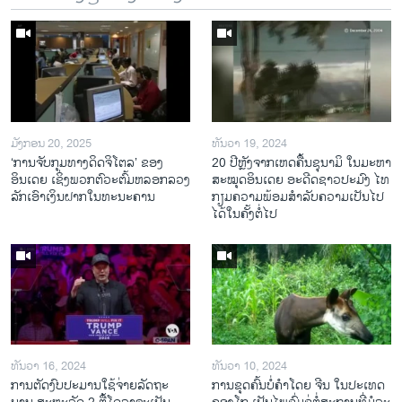
ມັງກອນ 20, 2025
ທັນວາ 19, 2024
‘ການຈັບກຸມທາງດິດຈິໂຕລ’ ຂອງ
20 ປີຫຼັງ​ຈາກ​ເຫດ​ຄື້ນ​ຊຸ​ນາ​ມິ ໃນ​ມະ​ຫາ​
ອິນເດຍ ເຊິ່ງພວກຕົວະຕົ້ມຫລອກລວງ
ສະ​ໝຸດ​ອິນ​ເດຍ ອະ​ດີດ​ຊາວ​ປະ​ມົງ ໄທ
ລັກເອົາເງິນຝາກໃນທະນະຄານ
ກຽມ​ຄວາມ​ພ້ອມ​ສຳ​ລັບ​ຄວາມ​ເປັນ​ໄປ​
ໄດ້​ໃນ​ຄັ້ງ​ຕໍ່​ໄປ
ທັນວາ 16, 2024
ທັນວາ 10, 2024
ການ​ຕັດ​ງົບ​ປະ​ມານ​ໃຊ້​ຈ່າຍ​ລັດ​ຖະ​
ການ​ຂຸດ​ຄົ້ນ​ບໍ່​ຄຳ​ໂດຍ ຈີນ ໃນ​ປະ​ເທດ