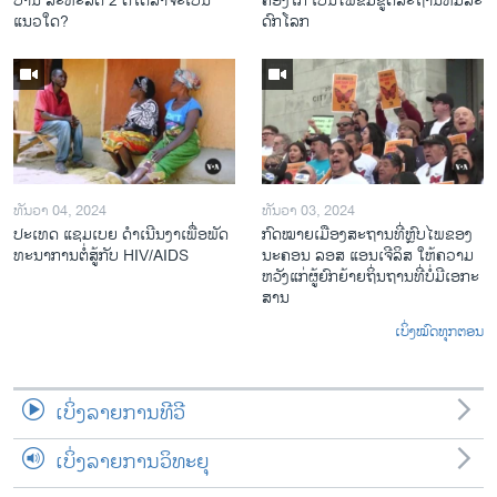
ບານ ສະ​ຫະ​ລັດ 2 ຕື້​ໂດ​ລາ​ຈະ​ເປັນ​
ຄອງ​ໂກ ເປັນ​ໄພ​ຂົ່ມ​ຂູ່​ຕໍ່​ສະ​ຖານ​ທີ່​ມໍ​ລະ​
ແນວ​ໃດ?
ດົກ​ໂລກ​
ທັນວາ 04, 2024
ທັນວາ 03, 2024
ປະ​ເທດ ແຊມ​ເບຍ ດຳ​ເນີນ​ງາ​ເພື່ອ​ພັດ​
ກົດ​ໝາຍ​ເມືອງ​ສະ​ຖານ​ທີ່ຫຼົບ​ໄພ​ຂອງ​
ທະ​ນາ​ການ​ຕໍ່​ສູ້​ກັບ​ HIV/AIDS
ນະ​ຄອນ ລອ​ສ ແອນ​ເຈີ​ລິ​ສ ໃຫ້​ຄວາມ​
ຫວັງ​ແກ່​ຜູ້​ຍົກ​ຍ້າຍ​ຖິ່ນ​ຖານ​ທີ່ບໍ່​ມີ​ເອ​ກະ​
ສານ
ເບິ່ງໝົດທຸກຕອນ
ເບິ່ງລາຍການທີວີ
ເບິ່ງລາຍການວິທະຍຸ