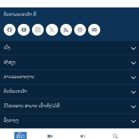
ຕິດຕາມພວກເຮົາ ທີ່
ເບິ່ງ
ຟັງສຽງ
ຂ່າວແລະລາຍງານ
ຕິດຕໍ່ພວກເຮົາ
ວີໂອເອລາວ ສາມາດ ເຂົ້າເຖິງໄດ້ທີ່
​ລິ້ງ​ຕ່າງໆ
ສົດ
ຕາມເວລາໃນລາວ