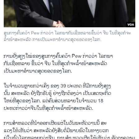
ວິທະຍາສາດ-ເທັກໂນໂລຈີ
ທຸລະກິດ
ພາສາອັງກິດ
ສູນ​ກາງຄົ້ນຄວ້າ Pew ກ່າວ​ວ່າ ​ໂລກ​ພາກັນ​ເຊື່ອ​ຫລາຍຂຶ້ນວ່າ ຈີນ ​ໃນ​ທີ່​ສຸດກໍ​ຈະ​
ວີດີໂອ
ລໍ້າ​ໜ້າສະຫະລັດ ກາຍ​ເປັນມະຫາ​ອໍານາດ​ສຸດ​ຍອດຂອງ​ໂລກ.
ສຽງ
ການ​ຢັ່ງ​ສຽງ​ໃໝ່​ຂອງສູນ​ກາງຄົ້ນຄວ້າ Pew ກ່າວ​ວ່າ ​ໂລກ​ພາ
ລາຍການກະຈາຍສຽງ
ກັນ​ເຊື່ອ​ຫລາຍ ຂຶ້ນວ່າ ຈີນ ​ໃນ​ທີ່​ສຸດກໍ​ຈະ​ລໍ້າ​ໜ້າສະຫະລັດ ​
ຕິດຕາມພວກເຮົາ ທີ່
ເປັນມະຫາ​ອໍານາດ​ສຸດ​ຍອດຂອງ​ໂລກ.
ລາຍງານ
​ໃນ​ຈຳນວນ​ຫຼາຍກວ່າ​ເຄິ່ງ ຂອງ 39 ປະ​ເທດ ທີ່​ມີ​ການ​ຢັ່ງ​ສຽງ​
ນັ້ນ ສະຫະລັດ ຍັງຖືກຮັບຮູ້ ຢ່າງຖືກຕ້ອງວ່າ ເປັນເສດຖະກິດ
ພາສາຕ່າງໆ
ໃຫຍ່ທີ່​ສຸດຂອງໂລກ. ​ແຕ່ຄົນ​ສ່ວນ​ຫລາຍ​ໃນ​ຈໍານວນ 18
ປະທດ​ກ່າວ​ວ່າຈີນ​ໃນ​ທີ່​ສຸດ​ກໍຈະ​ລໍ້າ​ໜ້າສະຫະລັດ.
ການ​ສໍາ​ຫລວດ​ທີ່ນຳ​ອອກ​ເຜີຍແຜ່​ໃນວັນ​ພະຫັດ​ວານ​ນີ້ ສະ​
ແດງໃຫ້​ເຫັນວ່າ ສະຫະລັດຍັງສືບ​ຕໍ່​ມີ​ພາບ​ພົດ​ໃນ​ທາງ​ບວກ
ຢູ່​ໃນ​ທົ່ວ​ໂລກ​ຫລາຍ​ກວ່າ​ຈີນ. ການ​ສຳ ຫຼວດ​ເຜີຍ​ໃຫ້​ເຫັນ​ວ່າ ອັດຕາ​ຄວາມ​