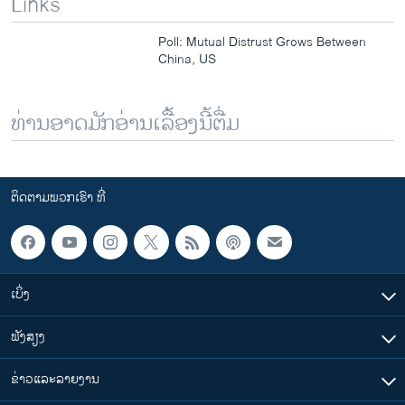
Links
Poll: Mutual Distrust Grows Between
China, US
ທ່ານອາດມັກອ່ານເລື້ອງນີ້ຕື່ມ
ຕິດຕາມພວກເຮົາ ທີ່
ເບິ່ງ
ຟັງສຽງ
ຂ່າວແລະລາຍງານ