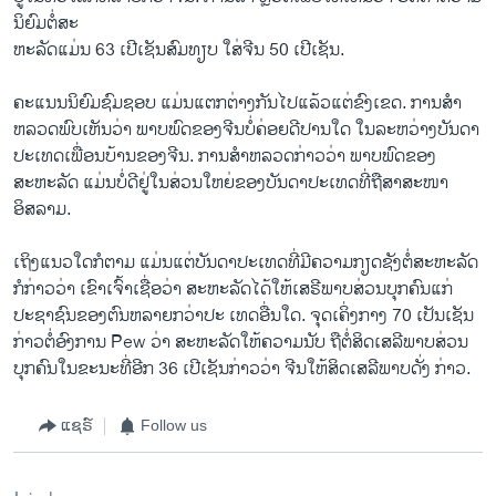
ນິຍົມ​ຕໍ່ສະ
ຫະລັດແມ່ນ 63 ​ເປີ​ເຊັ​ນສົມທຽບ ​ໃສ່ຈີນ 50 ​ເປີ​ເຊັນ.
ຄະ​ແນນ​ນິຍົມ​ຊົມ​ຊອບ​ ​ແມ່ນແຕກ​ຕ່າງ​ກັນໄປ​ແລ້ວ​ແຕ່​ຂົງ​ເຂດ. ການ​ສໍາ​
ຫລວດ​ພົບ​ເຫັນ​ວ່າ ພາບ​ພົດ​ຂອງຈີນບໍ່​ຄ່ອຍ​ດີປານ​ໃດ ໃນລະຫວ່າງ​ບັນດາ​
ປະ​ເທດເພື່ອນ​ບ້ານຂອງ​ຈີນ. ການ​ສຳ​ຫລວດ​ກ່າວ​ວ່າ ພາບ​ພົດ​ຂອງ
ສະຫະລັດ ແມ່ນ​ບໍ່​ດີຢູ່​ໃນສ່ວນ​ໃຫຍ່​ຂອງບັນດາປະ​ເທດທີ່​ຖືສາສະໜາ​
ອິສລາມ.
​ເຖິງ​ແນວໃດກໍຕາມ ແມ່ນແຕ່ບັນດາ​ປະ​ເທດ​ທີ່ມີ​ຄວາມ​ກຽດ​ຊັງ​ຕໍ່ສະຫະ​ລັດ
ກໍກ່າວ​ວ່າ ​ເຂົາ​ເຈົ້າ​ເຊື່ອ​ວ່າ ​ສະຫະລັດໄດ້ໃຫ້​ເສຣີພາບສ່ວນ​ບຸກຄົນ​ແກ່​
ປະຊາຊົນ​ຂອງ​ຕົນຫລາຍກວ່າປະ ເທດອື່ນໃດ. ຈຸດເຄິ່ງກາງ 70 ​ເປັນ​ເຊັນ​
ກ່າວ​ຕໍ່ອົງການ Pew ວ່າ ສະຫະລັດໃຫ້​ຄວາມ​ນັບ ຖືຕໍ່​ສິດ​ເສລີພາບ​ສ່ວນ​
ບຸກຄົນໃນຂະນະທີ່​ອີກ 36 ​ເປີ​ເຊັ​ນກ່າວວ່າ ​ຈີນໃຫ້ສິດເສລີພາບດັ່ງ ກ່າວ.
ແຊຣ໌
Follow us