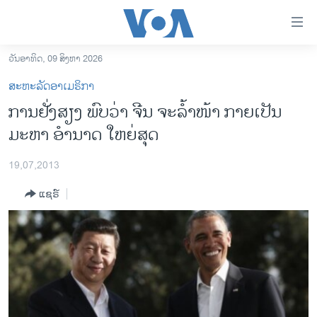
ລິ້ງ
ສຳຫລັບ
ເຂົ້າ
ວັນອາທິດ, 09 ສິງຫາ 2026
ຫາ
ໂຮມເພຈ
ສະຫະລັດອາເມຣິກາ
ຂ້າມ
ລາວ
ການຢັ່ງສຽງ ພົບວ່າ ຈີນ ຈະລໍ້າໜ້າ ກາຍເປັນ
ຂ້າມ
ອາເມຣິກາ
ມະຫາ ອໍານາດ ໃຫຍ່ສຸດ
ຂ້າມ
ໄປ
ການເລືອກຕັ້ງ ປະທານາທີບໍດີ ສະຫະລັດ 2024
ຫາ
19,07,2013
ຂ່າວ​ຈີນ
ຊອກ
ແຊຣ໌
ຄົ້ນ
ໂລກ
ເອເຊຍ
ອິດສະຫຼະພາບດ້ານການຂ່າວ
ຊີວິດຊາວລາວ
ຊຸມຊົນຊາວລາວ