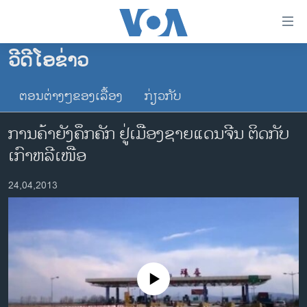
ລິ້ງ
ສຳຫລັບ
ເຂົ້າ
ວີດີໂອຂ່າວ
ຫາ
ໂຮມເພຈ
ຂ້າມ
ຕອນຕ່າງໆຂອງເລື້ອງ
ກ່ຽວກັບ
ລາວ
ຂ້າມ
ອາເມຣິກາ
ຂ້າມ
ການຄ້າຍັງຄຶກຄັກ ຢູ່ເມືອງຊາຍແດນຈີນ ຕິດກັບ
ໄປ
ການເລືອກຕັ້ງ ປະທານາທີບໍດີ ສະຫະລັດ 2024
ເກົາຫລີເໜືອ
ຫາ
ຂ່າວ​ຈີນ
ຊອກ
24,04,2013
ຄົ້ນ
ໂລກ
ເອເຊຍ
ອິດສະຫຼະພາບດ້ານການຂ່າວ
ຊີວິດຊາວລາວ
No media source currently available
ຊຸມຊົນຊາວລາວ