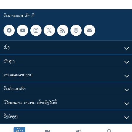
ຕິດຕາມພວກເຮົາ ທີ່
ເບິ່ງ
ຟັງສຽງ
ຂ່າວແລະລາຍງານ
ຕິດຕໍ່ພວກເຮົາ
ວີໂອເອລາວ ສາມາດ ເຂົ້າເຖິງໄດ້ທີ່
​ລິ້ງ​ຕ່າງໆ
ສົດ
ຕາມເວລາໃນລາວ