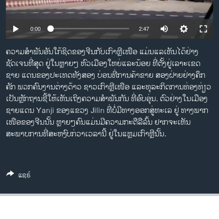
ວິທະຍາສາດ-ເທັກໂນໂລຈີ
ທຸລະກິດ
0:00
2:47
ພາສາອັງກິດ
ຄວາມສໍາພັນອັນໃກ້ຊິດຂອງຈີນກັບເກົາຫຼີເໜືອ ແມ່ນ​ແລເຫັນ​ໄດ້ຢ່າງ
ວີດີໂອ
ຊັດເຈນທີ່ສຸດ ຢູ່ໃນຫຼາຍໆ ຫົວເມືອງໃຫຍ່ແລະ​ນ້ອຍ ທີ່ຕັ້ງຢູ່ເລາະເຂດ
ຊາຍ ແດນຂອງປະເທດທັງສອງ ບ່ອນທີ່ການຄ້າຂາຍ ສອງຝ່າຍຢ່າງຄຶກ
ສຽງ
ຄັກ ພວກຄົນງານຕ່າງດ້າວ ຊາວເກົາຫຼີເໜືອ ແລະທຸລະກິດການທ່ອງທ່ຽວ ​
ເປັນຫຼັກຖານຊີ້ໃຫ້ເຫັນເຖິງຄວາມສໍາພັນກັນ ທີ່ອົບອຸ່ນ. ຕົວຢ່າງໃນເມືອງ
ລາຍການກະຈາຍສຽງ
ຕິດຕາມພວກເຮົາ ທີ່
ຊາຍແດນ Yanji ຂອງແຂວງ Jilin ທີ່ບໍ່ມີທາງອອກສູ່ທະເລ ຢູ່ ທາງພາກ
ລາຍງານ
ເໜືອຂອງຈີນນັ້ນ ຫຼາຍໆຄົນ​ແມ່ນມີ​ ຄວາມ​ກະຕືລື​ລົ້ນ ຢາກ​ຈະ​ເຫັນ​
ສະພາບ​ການ ​ທີ່​ສະຫງົບ​ກ່ວາ​ເວລານີ້ ຢູ່ໃນແຫຼມເກົາຫຼີນັ້ນ.
ພາສາຕ່າງໆ
ແຊຣ໌