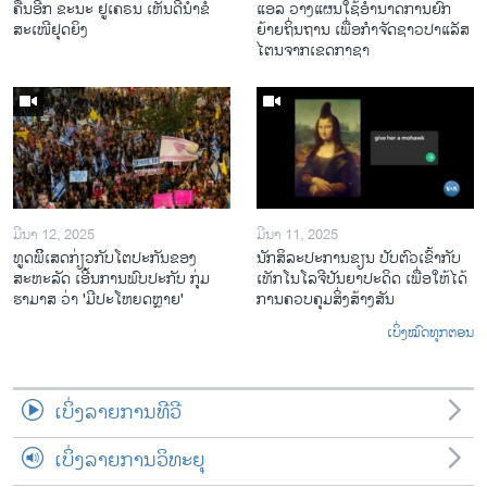
ຄືນອີກ ຂະນະ ຢູເຄຣນ ເຫັນດີນຳຂໍ້
ແອລ ວາງແຜນໃຊ້ອຳນາດການຍົກ
ສະເໜີຢຸດຍິງ
ຍ້າຍຖິ່ນຖານ ເພື່ອກຳຈັດຊາວປາແລັສ
ໄຕນຈາກເຂດກາຊາ
ມີນາ 12, 2025
ມີນາ 11, 2025
ທູດພິິເສດກ່ຽວກັບໂຕປະກັນຂອງ
ນັກ​ສິ​ລະ​ປະ​ການ​ຂຽນ ປັບ​ຕົວ​ເຂົ້າ​ກັບ​
ສະຫະລັດ ເອີ້ນການພົບປະກັບ ກຸ່ມ
ເທັກ​ໂນ​ໂລ​ຈີ​ປັນ​ຍາ​ປະ​ດິດ ເພື່ອ​ໃຫ້​ໄດ້​
ຮາມາສ ວ່າ 'ມີປະໂຫຍດຫຼາຍ'
ກ​ານ​ຄວບ​ຄຸມ​ສິ່ງ​ສ້າງ​ສັນ
ເບິ່ງໝົດທຸກຕອນ
ເບິ່ງລາຍການທີວີ
ເບິ່ງລາຍການວິທະຍຸ