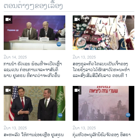
ຕອນຕ່າງໆຂອງເລື້ອງ
ມີນາ 14, 2025
ມີນາ 13, 2025
ການ​ນຳ ຣັດ​ເຊຍ ພ້ອມ​ທີ່​ຈະ​ເປີ​ດ​ເຫຼົ້າ​
ສອງທຸລະກິດໂຕແບບເປັນເຈົ້າຂອງ
ແຊມ​ເປນ ກ່ອນການ​ເຈ​ລະ​ຈາ​ສັນ​ຕິ​
ໂດຍຍິງລາວໄດ້ຮັກສາວັດທະນະທຳ
ພາບ ຢູ​ເຄ​ຣນ ທີ່​ຄາດ​ວ່າ​ຈະ​ເກີດ​ຂຶ້ນ
ແລະສົ່ງເສີມສີມືຄົນລາວ ຕອນທີ 1
ມີນາ 13, 2025
ມີນາ 13, 2025
ສະຫະລັດ ໃຫ້ການຊ່ອຍເຫຼືອ ຢູເຄຣນ
ກຸ່ມຫົວອະນຸລັກນິຍົມຈັດຂອງ ອິສຣາ