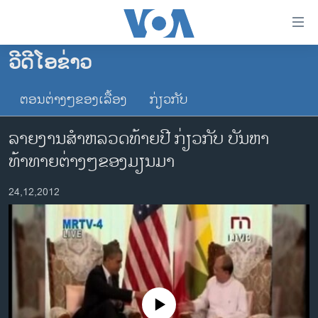
ລິ້ງ
ສຳຫລັບ
ເຂົ້າ
ວີດີໂອຂ່າວ
ຫາ
ໂຮມເພຈ
ຂ້າມ
ຕອນຕ່າງໆຂອງເລື້ອງ
ກ່ຽວກັບ
ລາວ
ຂ້າມ
ອາເມຣິກາ
ຂ້າມ
ລາຍງານສໍາຫລວດທ້າຍປີ ກ່ຽວກັບ ບັນຫາ
ໄປ
ການເລືອກຕັ້ງ ປະທານາທີບໍດີ ສະຫະລັດ 2024
ທ້າທາຍຕ່າງໆຂອງມຽນມາ
ຫາ
ຂ່າວ​ຈີນ
ຊອກ
24,12,2012
ຄົ້ນ
ໂລກ
ເອເຊຍ
ອິດສະຫຼະພາບດ້ານການຂ່າວ
ຊີວິດຊາວລາວ
ຊຸມຊົນຊາວລາວ
No media source currently available