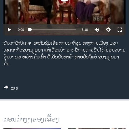
ວິທະຍາສາດ-ເທັກໂນໂລຈີ
ທຸລະກິດ
ພາສາອັງກິດ
0:00
3:18
ວີດີໂອ
ບັນດານັກວິເຄາະ ພາກັນຊົມເຊີຍ ການປະຕິຮູບ ທາງການເມືອງ ແລະ
ສຽງ
ເສດຖະກິດຂອງມຽມນາ ແຕ່ເຕືອນວ່າ ອາດມີການຕ່າວປິ້ນໄດ້ ຍ້ອນຄວາມ
ວຸ້ນວາຍລະຫວ່າງຊົນເຜົ່າ ທີ່ເປັນບັນຫາທ້າທາຍອັນໃຫຍ່ ຂອງມຽນມາ
ລາຍການກະຈາຍສຽງ
ຕິດຕາມພວກເຮົາ ທີ່
ນັ້ນ..
ລາຍງານ
ແຊຣ໌
ພາສາຕ່າງໆ
ຕອນຕ່າງໆຂອງເລື້ອງ