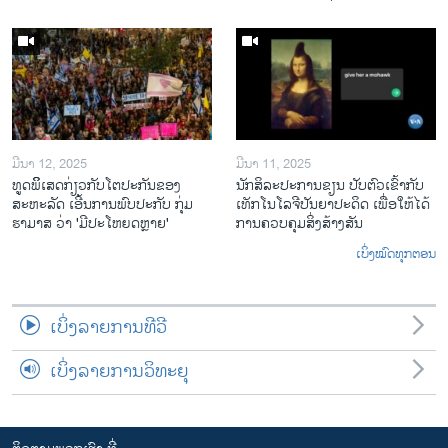
ມີນາ 12, 2025
ມີນາ 11, 2025
ທູດພິິເສດກ່ຽວກັບໂຕປະກັນຂອງ
ນັກ​ສິ​ລະ​ປະ​ການ​ຂຽນ ປັບ​ຕົວ​ເຂົ້າ​ກັບ​
ສະຫະລັດ ເອີ້ນການພົບປະກັບ ກຸ່ມ
ເທັກ​ໂນ​ໂລ​ຈີ​ປັນ​ຍາ​ປະ​ດິດ ເພື່ອ​ໃຫ້​ໄດ້​
ຮາມາສ ວ່າ 'ມີປະໂຫຍດຫຼາຍ'
ກ​ານ​ຄວບ​ຄຸມ​ສິ່ງ​ສ້າງ​ສັນ
ເບິ່ງໝົດທຸກຕອນ
ເບິ່ງລາຍການທີວີ
ເບິ່ງລາຍການວິທະຍຸ