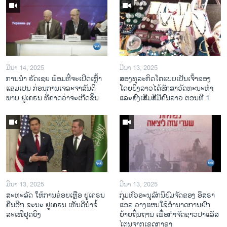
ມີນາ 14, 2025
ມີນາ 13, 2025
ການ​ນຳ ຣັດ​ເຊຍ ພ້ອມ​ທີ່​ຈະ​ເປີ​ດ​ເຫຼົ້າ​
ສອງທຸລະກິດໂຕແບບເປັນເຈົ້າຂອງ
ແຊມ​ເປນ ກ່ອນການ​ເຈ​ລະ​ຈາ​ສັນ​ຕິ​
ໂດຍຍິງລາວໄດ້ຮັກສາວັດທະນະທຳ
ພາບ ຢູ​ເຄ​ຣນ ທີ່​ຄາດ​ວ່າ​ຈະ​ເກີດ​ຂຶ້ນ
ແລະສົ່ງເສີມສີມືຄົນລາວ ຕອນທີ 1
ມີນາ 13, 2025
ມີນາ 13, 2025
ສະຫະລັດ ໃຫ້ການຊ່ອຍເຫຼືອ ຢູເຄຣນ
ກຸ່ມຫົວອະນຸລັກນິຍົມຈັດຂອງ ອິສຣາ
ຄືນອີກ ຂະນະ ຢູເຄຣນ ເຫັນດີນຳຂໍ້
ແອລ ວາງແຜນໃຊ້ອຳນາດການຍົກ
ສະເໜີຢຸດຍິງ
ຍ້າຍຖິ່ນຖານ ເພື່ອກຳຈັດຊາວປາແລັສ
ໄຕນຈາກເຂດກາຊາ