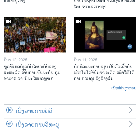
ສະເໜີຢຸດຍິງ
ຍ້າຍຖິ່ນຖານ ເພື່ອກຳຈັດຊາວປາແລັສ
ໄຕນຈາກເຂດກາຊາ
ມີນາ 12, 2025
ມີນາ 11, 2025
ທູດພິິເສດກ່ຽວກັບໂຕປະກັນຂອງ
ນັກ​ສິ​ລະ​ປະ​ການ​ຂຽນ ປັບ​ຕົວ​ເຂົ້າ​ກັບ​
ສະຫະລັດ ເອີ້ນການພົບປະກັບ ກຸ່ມ
ເທັກ​ໂນ​ໂລ​ຈີ​ປັນ​ຍາ​ປະ​ດິດ ເພື່ອ​ໃຫ້​ໄດ້​
ຮາມາສ ວ່າ 'ມີປະໂຫຍດຫຼາຍ'
ກ​ານ​ຄວບ​ຄຸມ​ສິ່ງ​ສ້າງ​ສັນ
ເບິ່ງໝົດທຸກຕອນ
ເບິ່ງລາຍການທີວີ
ເບິ່ງລາຍການວິທະຍຸ