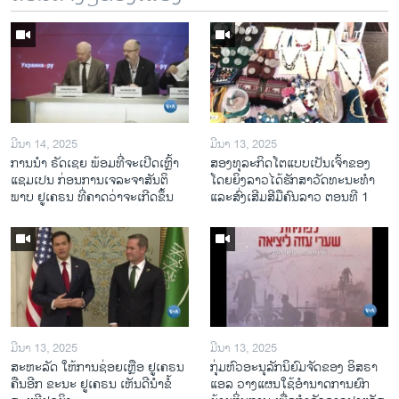
ມີນາ 14, 2025
ມີນາ 13, 2025
ການ​ນຳ ຣັດ​ເຊຍ ພ້ອມ​ທີ່​ຈະ​ເປີ​ດ​ເຫຼົ້າ​
ສອງທຸລະກິດໂຕແບບເປັນເຈົ້າຂອງ
ແຊມ​ເປນ ກ່ອນການ​ເຈ​ລະ​ຈາ​ສັນ​ຕິ​
ໂດຍຍິງລາວໄດ້ຮັກສາວັດທະນະທຳ
ພາບ ຢູ​ເຄ​ຣນ ທີ່​ຄາດ​ວ່າ​ຈະ​ເກີດ​ຂຶ້ນ
ແລະສົ່ງເສີມສີມືຄົນລາວ ຕອນທີ 1
ມີນາ 13, 2025
ມີນາ 13, 2025
ສະຫະລັດ ໃຫ້ການຊ່ອຍເຫຼືອ ຢູເຄຣນ
ກຸ່ມຫົວອະນຸລັກນິຍົມຈັດຂອງ ອິສຣາ
ຄືນອີກ ຂະນະ ຢູເຄຣນ ເຫັນດີນຳຂໍ້
ແອລ ວາງແຜນໃຊ້ອຳນາດການຍົກ