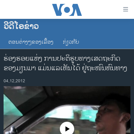
ລິ້ງ
ສຳຫລັບ
ເຂົ້າ
ວີດີໂອຂ່າວ
ຫາ
ໂຮມເພຈ
ຂ້າມ
ຕອນຕ່າງໆຂອງເລື້ອງ
ກ່ຽວກັບ
ລາວ
ຂ້າມ
ອາເມຣິກາ
ຂ້າມ
ຮ່ອງຮອຍແຫ່ງ ການປະຕິຮູບທາງເສດຖະກິດ
ໄປ
ການເລືອກຕັ້ງ ປະທານາທີບໍດີ ສະຫະລັດ 2024
ຂອງມຽນມາ ແມ່ນແລເຫັນໄດ້ ຢູ່ຖະໜົນຫົນທາງ
ຫາ
ຂ່າວ​ຈີນ
ຊອກ
04,12,2012
ຄົ້ນ
ໂລກ
ເອເຊຍ
ອິດສະຫຼະພາບດ້ານການຂ່າວ
ຊີວິດຊາວລາວ
ຊຸມຊົນຊາວລາວ
No media source currently available