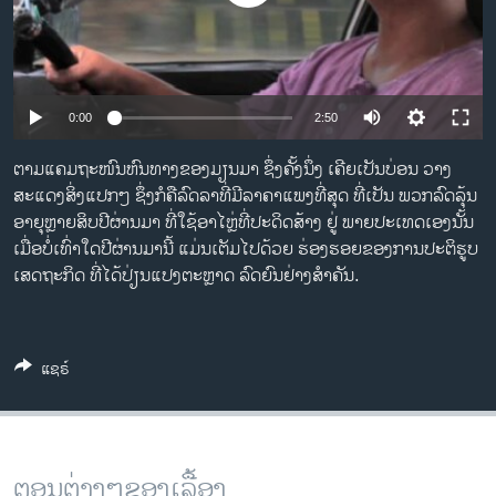
ວິທະຍາສາດ-ເທັກໂນໂລຈີ
ທຸລະກິດ
ພາສາອັງກິດ
0:00
2:50
ວີດີໂອ
ຕາມແຄມຖະໜົນຫົນທາງຂອງມຽນມາ ຊຶ່ງຄັ້ງນຶ່ງ ເຄີຍເປັນບ່ອນ ວາງ
ສຽງ
ສະແດງສິ່ງແປກໆ ຊຶ່ງກໍຄືລົດລາທີ່ມີລາຄາແພງທີ່ສຸດ ທີ່ເປັນ ພວກລົດລຸ້ນ
ອາຍຸຫຼາຍສິບປີຜ່ານມາ ທີ່ໃຊ້ອາໄຫຼ່ທີ່ປະດິດສ້າງ ຢູ່ ພາຍປະເທດເອງນັ້ນ
ລາຍການກະຈາຍສຽງ
ຕິດຕາມພວກເຮົາ ທີ່
ເມື່ອບໍ່ເທົ່າໃດປີຜ່ານມານີ້ ແມ່ນເຕັມໄປດ້ວຍ ຮ່ອງຮອຍຂອງການປະຕິຮູບ
ລາຍງານ
ເສດຖະກິດ ທີ່ໄດ້ປ່ຽນແປງຕະຫຼາດ ລົດຍົນຢ່າງສໍາຄັນ.
ພາສາຕ່າງໆ
ແຊຣ໌
ຕອນຕ່າງໆຂອງເລື້ອງ