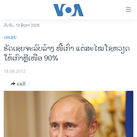
ລິ້ງ
ສຳຫລັບ
ເຂົ້າ
ວັນຈັນ, 10 ສິງຫາ 2026
ຫາ
ໂຮມເພຈ
ເອເຊຍ
ຂ້າມ
ລາວ
ຣັດເຊຍຈະລົບລ້າງ ໜີ້ເກົ່າ ແຕ່ສະໄໝໂຊຫວຽດ
ຂ້າມ
ອາເມຣິກາ
ໃຫ້ເກົາຫຼີເໜືອ 90%
ຂ້າມ
ໄປ
ການເລືອກຕັ້ງ ປະທານາທີບໍດີ ສະຫະລັດ 2024
ຫາ
18,09,2012
ຂ່າວ​ຈີນ
ຊອກ
ແຊຣ໌
ຄົ້ນ
ໂລກ
ເອເຊຍ
ອິດສະຫຼະພາບດ້ານການຂ່າວ
ຊີວິດຊາວລາວ
ຊຸມຊົນຊາວລາວ