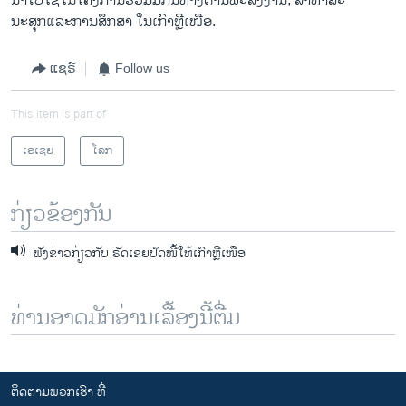
ນໍາໄປໃຊ້ໃນໂຄງການຮ່ວມມືກັນທາງດ້ານພະລັງງານ, ສາທາລະ
ນະສຸກແລະການສຶກສາ ໃນເກົາຫຼີເໜືອ.
ແຊຣ໌
Follow us
This item is part of
ເອເຊຍ
ໂລກ
ກ່ຽວຂ້ອງກັນ
ຟັງຂ່າວກ່ຽວກັບ ຣັດເຊຍປົດໜີ້ໃຫ້ເກົາຫຼີເໜືອ
ທ່ານອາດມັກອ່ານເລື້ອງນີ້ຕື່ມ
ຕິດຕາມພວກເຮົາ ທີ່