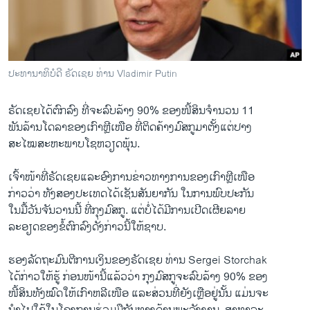
ວິທະຍາສາດ-ເທັກໂນໂລຈີ
ທຸລະກິດ
ພາສາອັງກິດ
ປະທານາທິບໍດີ ຣັດເຊຍ ທ່ານ Vladimir Putin
ວີດີໂອ
ຣັດເຊຍໄດ້ຕົກລົງ ທີ່ຈະລົບລ້າງ 90% ຂອງໜີ້ສິນຈໍານວນ 11
ສຽງ
ພັນລ້ານໂດລາຂອງເກົາຫຼີເໜືອ ທີ່ຕິດຄ້າງມົສກູມາຕັ້ງແຕ່ປາງ
ລາຍການກະຈາຍສຽງ
ສະໄໝສະຫະພາບໂຊຫວຽດພຸ້ນ.
ຕິດຕາມພວກເຮົາ ທີ່
ລາຍງານ
ເຈົ້າໜ້າທີ່ຣັດເຊຍແລະອົງການຂ່າວທາງການຂອງເກົາຫຼີເໜືອ
ກ່າວວ່າ ທັງສອງປະເທດໄດ້ເຊັນສັນຍາກັນ ໃນການພົບປະກັນ
ໃນມື້ວັນຈັນວານນີ້ ທີ່ກຸງມົສກູ. ແຕ່ບໍ່ໄດ້ມີການເປີດເຜີຍລາຍ
ພາສາຕ່າງໆ
ລະອຽດຂອງຂໍ້ຕົກລົງດັ່ງກ່າວນີ້ໃຫ້ຊາບ.
ຮອງລັດຖະມົນຕີການເງິນຂອງຣັດເຊຍ ທ່ານ Sergei Storchak
ໄດ້ກ່າວໃຫ້ຮູ້ ກ່ອນໜ້ານີ້ແລ້ວວ່າ ກຸງມົສກູຈະລົບລ້າງ 90% ຂອງ
ໜີ້ສິນທັງໝົດໃຫ້ເກົາຫລີເໜືອ ແລະສ່ວນທີ່ຍັງເຫຼືອຢູ່ນັ້ນ ແມ່ນຈະ