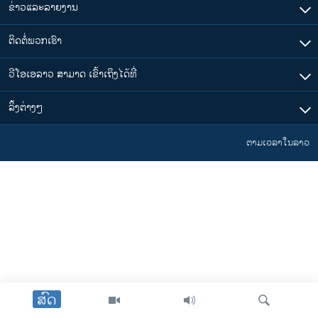
ຂ່າວແລະລາຍງານ
ວິທະຍາສາດ-ເທັກໂນໂລຈີ
ທຸລະກິດ
ຕິດຕໍ່ພວກເຮົາ
ພາສາອັງກິດ
ວີໂອເອລາວ ສາມາດ ເຂົ້າເຖິງໄດ້ທີ່
ວີດີໂອ
​ລິ້ງ​ຕ່າງໆ
ສຽງ
ລາຍການກະຈາຍສຽງ
ຕາມເວລາໃນລາວ
ຕິດຕາມພວກເຮົາ ທີ່
ລາຍງານ
ພາສາຕ່າງໆ
ສົດ