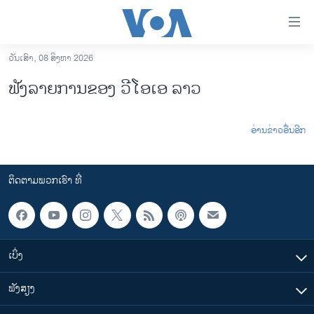
ລິ້ງ
ສຳຫລັບ
ເຂົ້າ
ວັນເສົາ, 08 ສິງຫາ 2026
ຫາ
ໂຮມເພຈ
ຟັງລາຍການຂອງ ວີໂອເອ ລາວ
ຂ້າມ
ລາວ
ຂ້າມ
ອາເມຣິກາ
ຂ້າມ
ອ່ານຂ່າວອື່ນອີກ
ໄປ
ການເລືອກຕັ້ງ ປະທານາທີບໍດີ ສະຫະລັດ 2024
ຫາ
ຂ່າວ​ຈີນ
ຊອກ
ຕິດຕາມພວກເຮົາ ທີ່
ຄົ້ນ
ໂລກ
ເອເຊຍ
ອິດສະຫຼະພາບດ້ານການຂ່າວ
ເບິ່ງ
ຊີວິດຊາວລາວ
ຟັງສຽງ
ຊຸມຊົນຊາວລາວ