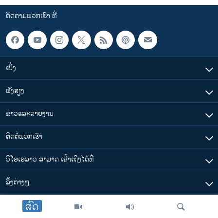
ຕິດຕາມພວກເຮົາ ທີ່
ເບິ່ງ
ຟັງສຽງ
ຂ່າວແລະລາຍງານ
ຕິດຕໍ່ພວກເຮົາ
ວີໂອເອລາວ ສາມາດ ເຂົ້າເຖິງໄດ້ທີ່
​ລິ້ງ​ຕ່າງໆ
ສົດ
ຕາມເວລາໃນລາວ