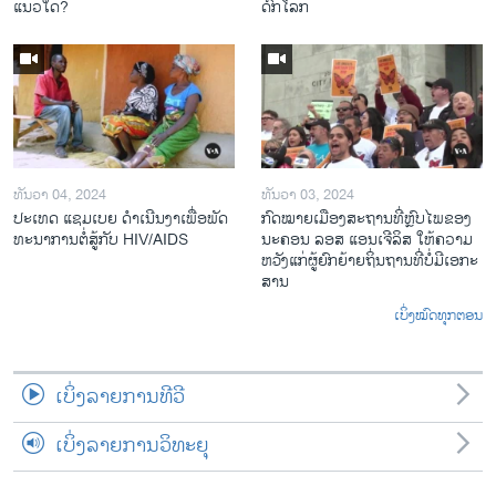
ແນວ​ໃດ?
ດົກ​ໂລກ​
ທັນວາ 04, 2024
ທັນວາ 03, 2024
ປະ​ເທດ ແຊມ​ເບຍ ດຳ​ເນີນ​ງາ​ເພື່ອ​ພັດ​
ກົດ​ໝາຍ​ເມືອງ​ສະ​ຖານ​ທີ່ຫຼົບ​ໄພ​ຂອງ​
ທະ​ນາ​ການ​ຕໍ່​ສູ້​ກັບ​ HIV/AIDS
ນະ​ຄອນ ລອ​ສ ແອນ​ເຈີ​ລິ​ສ ໃຫ້​ຄວາມ​
ຫວັງ​ແກ່​ຜູ້​ຍົກ​ຍ້າຍ​ຖິ່ນ​ຖານ​ທີ່ບໍ່​ມີ​ເອ​ກະ​
ສານ
ເບິ່ງໝົດທຸກຕອນ
ເບິ່ງລາຍການທີວີ
ເບິ່ງລາຍການວິທະຍຸ