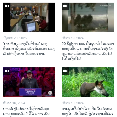
ມັງກອນ 20, 2025
ທັນວາ 19, 2024
‘ການຈັບກຸມທາງດິດຈິໂຕລ’ ຂອງ
20 ປີຫຼັງ​ຈາກ​ເຫດ​ຄື້ນ​ຊຸ​ນາ​ມິ ໃນ​ມະ​ຫາ​
ອິນເດຍ ເຊິ່ງພວກຕົວະຕົ້ມຫລອກລວງ
ສະ​ໝຸດ​ອິນ​ເດຍ ອະ​ດີດ​ຊາວ​ປະ​ມົງ ໄທ
ລັກເອົາເງິນຝາກໃນທະນະຄານ
ກຽມ​ຄວາມ​ພ້ອມ​ສຳ​ລັບ​ຄວາມ​ເປັນ​ໄປ​
ໄດ້​ໃນ​ຄັ້ງ​ຕໍ່​ໄປ
ທັນວາ 16, 2024
ທັນວາ 10, 2024
ການ​ຕັດ​ງົບ​ປະ​ມານ​ໃຊ້​ຈ່າຍ​ລັດ​ຖະ​
ການ​ຂຸດ​ຄົ້ນ​ບໍ່​ຄຳ​ໂດຍ ຈີນ ໃນ​ປະ​ເທດ
ບານ ສະ​ຫະ​ລັດ 2 ຕື້​ໂດ​ລາ​ຈະ​ເປັນ​
ຄອງ​ໂກ ເປັນ​ໄພ​ຂົ່ມ​ຂູ່​ຕໍ່​ສະ​ຖານ​ທີ່​ມໍ​ລະ​