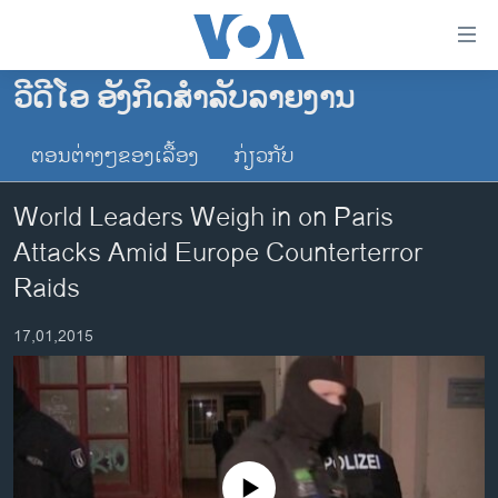
ລິ້ງ
ສຳຫລັບ
ເຂົ້າ
ວີດີໂອ ອັງກິດສຳລັບລາຍງານ
ຫາ
ໂຮມເພຈ
ຂ້າມ
ຕອນຕ່າງໆຂອງເລື້ອງ
ກ່ຽວກັບ
ລາວ
ຂ້າມ
ອາເມຣິກາ
ຂ້າມ
World Leaders Weigh in on Paris
ໄປ
ການເລືອກຕັ້ງ ປະທານາທີບໍດີ ສະຫະລັດ 2024
Attacks Amid Europe Counterterror
ຫາ
ຂ່າວ​ຈີນ
Raids
ຊອກ
ຄົ້ນ
ໂລກ
17,01,2015
ເອເຊຍ
ອິດສະຫຼະພາບດ້ານການຂ່າວ
ຊີວິດຊາວລາວ
ຊຸມຊົນຊາວລາວ
No media source currently available