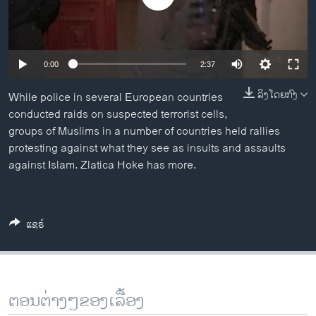
ວິທະຍາສາດ-ເທັກໂນໂລຈີ
ທຸລະກິດ
ພາສາອັງກິດ
0:00
2:37
ວີດີໂອ
ລິງໂດຍກົງ
While police in several European countries
ສຽງ
conducted raids on suspected terrorist cells,
groups of Muslims in a number of countries held rallies
ລາຍການກະຈາຍສຽງ
protesting against what they see as insults and assaults
ຕິດຕາມພວກເຮົາ ທີ່
against Islam. Zlatica Hoke has more.
ລາຍງານ
ພາສາຕ່າງໆ
ແຊຣ໌
ຕອນຕ່າງໆຂອງເລື້ອງ