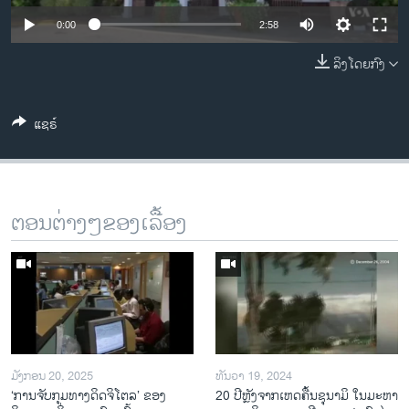
ວິທະຍາສາດ-ເທັກໂນໂລຈີ
0:00
2:58
ທຸລະກິດ
ລິງໂດຍກົງ
ພາສາອັງກິດ
ວີດີໂອ
ແຊຣ໌
ສຽງ
ລາຍການກະຈາຍສຽງ
ຕິດຕາມພວກເຮົາ ທີ່
ຕອນຕ່າງໆຂອງເລື້ອງ
ລາຍງານ
ພາສາຕ່າງໆ
ມັງກອນ 20, 2025
ທັນວາ 19, 2024
‘ການຈັບກຸມທາງດິດຈິໂຕລ’ ຂອງ
20 ປີຫຼັງ​ຈາກ​ເຫດ​ຄື້ນ​ຊຸ​ນາ​ມິ ໃນ​ມະ​ຫາ​