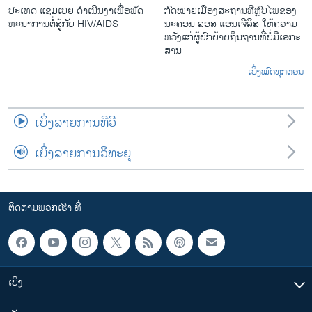
ປະ​ເທດ ແຊມ​ເບຍ ດຳ​ເນີນ​ງາ​ເພື່ອ​ພັດ​
ກົດ​ໝາຍ​ເມືອງ​ສະ​ຖານ​ທີ່ຫຼົບ​ໄພ​ຂອງ​
ທະ​ນາ​ການ​ຕໍ່​ສູ້​ກັບ​ HIV/AIDS
ນະ​ຄອນ ລອ​ສ ແອນ​ເຈີ​ລິ​ສ ໃຫ້​ຄວາມ​
ຫວັງ​ແກ່​ຜູ້​ຍົກ​ຍ້າຍ​ຖິ່ນ​ຖານ​ທີ່ບໍ່​ມີ​ເອ​ກະ​
ສານ
ເບິ່ງໝົດທຸກຕອນ
ເບິ່ງລາຍການທີວີ
ເບິ່ງລາຍການວິທະຍຸ
ຕິດຕາມພວກເຮົາ ທີ່
ເບິ່ງ