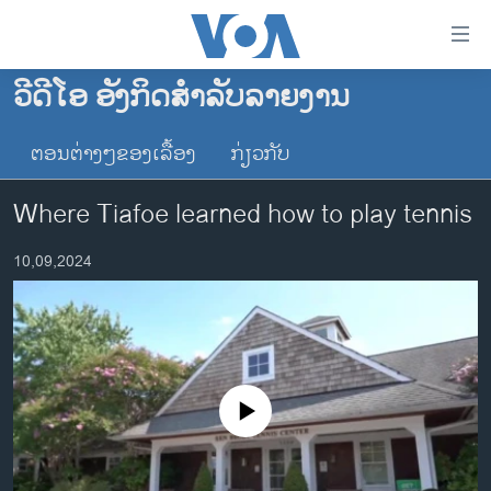
ລິ້ງ
ສຳຫລັບ
ເຂົ້າ
ວີດີໂອ ອັງກິດສຳລັບລາຍງານ
ຫາ
ໂຮມເພຈ
ຂ້າມ
ຕອນຕ່າງໆຂອງເລື້ອງ
ກ່ຽວກັບ
ລາວ
ຂ້າມ
ອາເມຣິກາ
ຂ້າມ
Where Tiafoe learned how to play tennis
ໄປ
ການເລືອກຕັ້ງ ປະທານາທີບໍດີ ສະຫະລັດ 2024
ຫາ
10,09,2024
ຂ່າວ​ຈີນ
ຊອກ
ຄົ້ນ
ໂລກ
ເອເຊຍ
ອິດສະຫຼະພາບດ້ານການຂ່າວ
No media source currently available
ຊີວິດຊາວລາວ
ຊຸມຊົນຊາວລາວ