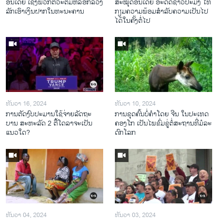
ອິນເດຍ ເຊິ່ງພວກຕົວະຕົ້ມຫລອກລວງ
ສະ​ໝຸດ​ອິນ​ເດຍ ອະ​ດີດ​ຊາວ​ປະ​ມົງ ໄທ
ລັກເອົາເງິນຝາກໃນທະນະຄານ
ກຽມ​ຄວາມ​ພ້ອມ​ສຳ​ລັບ​ຄວາມ​ເປັນ​ໄປ​
ໄດ້​ໃນ​ຄັ້ງ​ຕໍ່​ໄປ
ທັນວາ 16, 2024
ທັນວາ 10, 2024
ການ​ຕັດ​ງົບ​ປະ​ມານ​ໃຊ້​ຈ່າຍ​ລັດ​ຖະ​
ການ​ຂຸດ​ຄົ້ນ​ບໍ່​ຄຳ​ໂດຍ ຈີນ ໃນ​ປະ​ເທດ
ບານ ສະ​ຫະ​ລັດ 2 ຕື້​ໂດ​ລາ​ຈະ​ເປັນ​
ຄອງ​ໂກ ເປັນ​ໄພ​ຂົ່ມ​ຂູ່​ຕໍ່​ສະ​ຖານ​ທີ່​ມໍ​ລະ​
ແນວ​ໃດ?
ດົກ​ໂລກ​
ທັນວາ 04, 2024
ທັນວາ 03, 2024