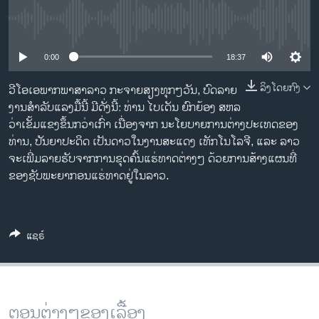
ວິທະຍາສາດ-ເທັກໂນໂລຈີ
No media source currently available
ທຸລະກິດ
0:00
18:37
ພາສາອັງກິດ
ວີດີໂອ
ລິງໂດຍກົງ
ວີໂອເອພາກພາສາລາວ ກະຈາຍສຽງທຸກໆວັນ, ບົດລາຍ
ງານສໍາລັບແລງມື້ນີ້ ມີດັ່ງນີ້: ທ່ານ ໄບເດັນ ຍົກຍ້ອງ ສຫລ
ສຽງ
ວ່າເຂັ້ມແຂງຂຶ້ນກວ່າເກົ່າ ເນື່ອງຈາກ ນະໂຍບາຍການຕ່າງປະເທດຂອງ
ທ່ານ, ປັນຍາປະດິດ ເປັນດາວໃນງານສະແດງ ເທັກໂນໂລຈີ, ແລະ ລາວ
ລາຍການກະຈາຍສຽງ
ຕິດຕາມພວກເຮົາ ທີ່
ຈະເພີ່ມລາຍຮັບຈາກການຂຸດຄົ້ນແຮ່ທາດຕ່າງໆ ດ້ວຍການສ້າງແຜນທີ່
ລາຍງານ
ຂອງຊັບພະຍາກອນແຮ່ທາດຢູ່ໃນລາວ.
ພາສາຕ່າງໆ
ແຊຣ໌
ຕອນຕ່າງໆຂອງເລື້ອງ