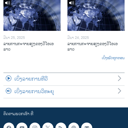
ມີນາ 25, 2025
ມີນາ 24, 2025
ລາຍການກະຈາຍສຽງຂອງວີໂອເອ
ລາຍການກະຈາຍສຽງຂອງວີໂອເອ
ລາວ
ລາວ
ເບິ່ງໝົດທຸກຕອນ
ເບິ່ງລາຍການທີວີ
ເບິ່ງລາຍການວິທະຍຸ
ຕິດຕາມພວກເຮົາ ທີ່