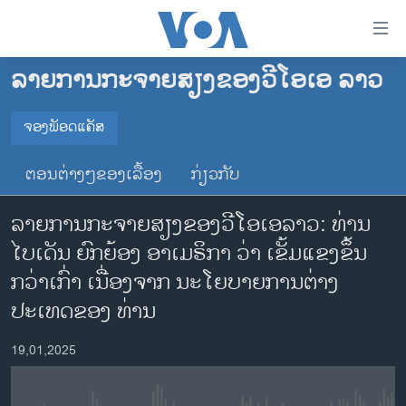
ລິ້ງ
ສຳຫລັບ
ເຂົ້າ
ລາຍການກະຈາຍສຽງຂອງວີໂອເອ ລາວ
ຫາ
ໂຮມເພຈ
ຂ້າມ
ລາວ
ຈອງພັອດແຄັສ
ຂ້າມ
ຈອງພັອດແຄັສ
ອາເມຣິກາ
ຂ້າມ
ຕອນຕ່າງໆຂອງເລື້ອງ
ກ່ຽວກັບ
ໄປ
ການເລືອກຕັ້ງ ປະທານາທີບໍດີ ສະຫະລັດ 2024
Spotify
ຫາ
ລາຍການກະຈາຍສຽງຂອງວີໂອເອລາວ: ທ່ານ
ຂ່າວ​ຈີນ
ຊອກ
ໄບເດັນ ຍົກຍ້ອງ ອາເມຣິກາ ວ່າ ເຂັ້ມແຂງຂຶ້ນ
ຄົ້ນ
ໂລກ
YouTube
ກວ່າເກົ່າ ເນື່ອງຈາກ ນະໂຍບາຍການຕ່າງ
ເອເຊຍ
ປະເທດຂອງ ທ່ານ
ຈອງ
ອິດສະຫຼະພາບດ້ານການຂ່າວ
19,01,2025
ຊີວິດຊາວລາວ
ຊຸມຊົນຊາວລາວ