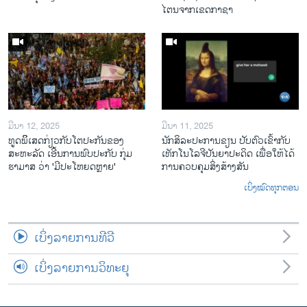
ໄຕນຈາກເຂດກາຊາ
ມີນາ 12, 2025
ມີນາ 11, 2025
ທູດພິິເສດກ່ຽວກັບໂຕປະກັນຂອງ
ນັກ​ສິ​ລະ​ປະ​ການ​ຂຽນ ປັບ​ຕົວ​ເຂົ້າ​ກັບ​
ສະຫະລັດ ເອີ້ນການພົບປະກັບ ກຸ່ມ
ເທັກ​ໂນ​ໂລ​ຈີ​ປັນ​ຍາ​ປະ​ດິດ ເພື່ອ​ໃຫ້​ໄດ້​
ຮາມາສ ວ່າ 'ມີປະໂຫຍດຫຼາຍ'
ກ​ານ​ຄວບ​ຄຸມ​ສິ່ງ​ສ້າງ​ສັນ
ເບິ່ງໝົດທຸກຕອນ
ເບິ່ງລາຍການທີວີ
ເບິ່ງລາຍການວິທະຍຸ