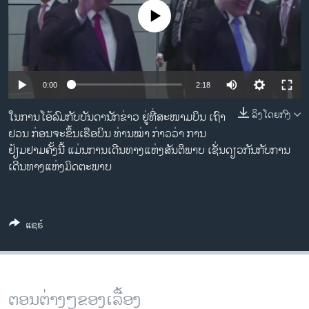
ວິທະຍາສາດ-ເທັກໂນໂລຈີ
No media source currently available
ທຸລະກິດ
ພາສາອັງກິດ
ວີດີໂອ
0:00
2:18
ສຽງ
ລິງໂດຍກົງ
ໃນການໂອ້ລົມກັບບັນດານັກຂ່າວ ຢູ່ທີ່ສະໜາມບິນ ເຖົາ
ຢວນ ກ່ອນຈະຂຶ້ນເຮືອບິນ ທ່ານໝ່າ ກ່າວວ່າ ການ
ລາຍການກະຈາຍສຽງ
ຕິດຕາມພວກເຮົາ ທີ່
ຢ້ຽມຢາມຄັ້ງນີ້ ແມ່ນການເດີນທາງແຫ່ງສັນຕິພາບ ເຊັ່ນດຽວກັນກັບການ
ລາຍງານ
ເດີນທາງແຫ່ງມິດຕະພາບ
ພາສາຕ່າງໆ
ແຊຣ໌
ຕອນຕ່າງໆຂອງເລື້ອງ