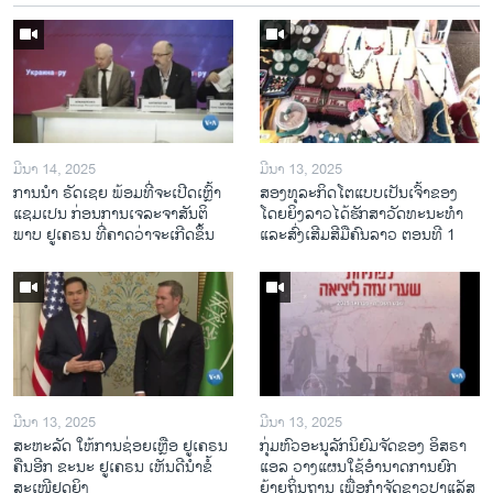
ມີນາ 14, 2025
ມີນາ 13, 2025
ການ​ນຳ ຣັດ​ເຊຍ ພ້ອມ​ທີ່​ຈະ​ເປີ​ດ​ເຫຼົ້າ​
ສອງທຸລະກິດໂຕແບບເປັນເຈົ້າຂອງ
ແຊມ​ເປນ ກ່ອນການ​ເຈ​ລະ​ຈາ​ສັນ​ຕິ​
ໂດຍຍິງລາວໄດ້ຮັກສາວັດທະນະທຳ
ພາບ ຢູ​ເຄ​ຣນ ທີ່​ຄາດ​ວ່າ​ຈະ​ເກີດ​ຂຶ້ນ
ແລະສົ່ງເສີມສີມືຄົນລາວ ຕອນທີ 1
ມີນາ 13, 2025
ມີນາ 13, 2025
ສະຫະລັດ ໃຫ້ການຊ່ອຍເຫຼືອ ຢູເຄຣນ
ກຸ່ມຫົວອະນຸລັກນິຍົມຈັດຂອງ ອິສຣາ
ຄືນອີກ ຂະນະ ຢູເຄຣນ ເຫັນດີນຳຂໍ້
ແອລ ວາງແຜນໃຊ້ອຳນາດການຍົກ
ສະເໜີຢຸດຍິງ
ຍ້າຍຖິ່ນຖານ ເພື່ອກຳຈັດຊາວປາແລັສ