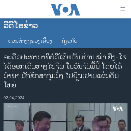
ລິ້ງ
ສຳຫລັບ
ເຂົ້າ
ວີດີໂອຂ່າວ
ຫາ
ໂຮມເພຈ
ຂ້າມ
ຕອນຕ່າງໆຂອງເລື້ອງ
ກ່ຽວກັບ
ລາວ
ຂ້າມ
ອາເມຣິກາ
ຂ້າມ
ອະດີດປະທານາທິບໍດີໄຕ້ຫວັນ ທ່ານ ໝ່າ ຢິງ-ໂຈ
ໄປ
ການເລືອກຕັ້ງ ປະທານາທີບໍດີ ສະຫະລັດ 2024
ໄດ້ອອກເດີນທາງໄປຈີນ ໃນວັນຈັນມື້ນີ້ ໂດຍໄດ້
ຫາ
ຂ່າວ​ຈີນ
ນຳພາ ນັກສຶກສາກຸ່ມນຶ່ງ ໄປຢ້ຽມຢາມແຜ່ນດິນ
ຊອກ
ຄົ້ນ
ໂລກ
ໃຫຍ່
ເອເຊຍ
02,04,2024
ອິດສະຫຼະພາບດ້ານການຂ່າວ
ຊີວິດຊາວລາວ
ຊຸມຊົນຊາວລາວ