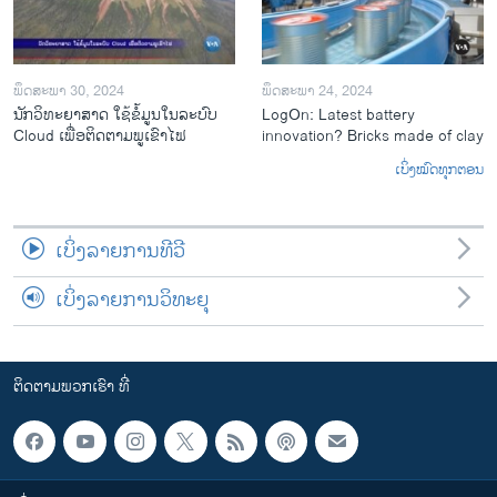
ພຶດສະພາ 30, 2024
ພຶດສະພາ 24, 2024
ນັກວິທະຍາສາດ ໃຊ້ຂໍ້ມູນໃນລະບົບ
LogOn: Latest battery
Cloud ເພື່ອຕິດຕາມພູເຂົາໄຟ
innovation? Bricks made of clay
ເບິ່ງໝົດທຸກຕອນ
ເບິ່ງລາຍການທີວີ
ເບິ່ງລາຍການວິທະຍຸ
ຕິດຕາມພວກເຮົາ ທີ່