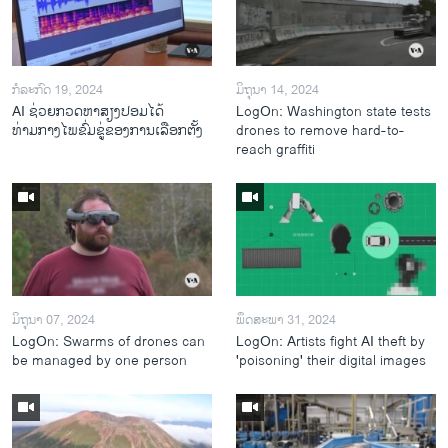
ກໍລະກົດ 19, 2024
ມິຖຸນາ 14, 2024
AI ຊ່ວຍກວດຫາສຽງປອມໄດ້
LogOn: Washington state tests
ທ່າມກາງໄພຂົ່ມຂູ່ຂອງການເລືອກຕັ້ງ
drones to remove hard-to-
reach graffiti
ມິຖຸນາ 07, 2024
ພຶດສະພາ 31, 2024
LogOn: Swarms of drones can
LogOn: Artists fight AI theft by
be managed by one person
'poisoning' their digital images