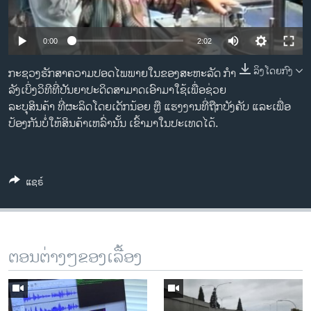
ວິທະຍາສາດ-ເທັກໂນໂລຈີ
ທຸລະກິດ
0:00
2:02
ພາສາອັງກິດ
ລິງໂດຍກົງ
ກະຊວງ​ຮັກສາ​ຄວາມ​ປອດ​ໄພ​ພາຍ​ໃນ​ຂອງ​ສະຫະລັດ ກໍາ
ວີດີໂອ
ລັງ​ເບິ່ງ​ວິທີ​ທີ່​ປັນຍາ​ປະດິດ​ສາມາດເອົາ​ມາ​ໃຊ້​ເພື່ອ​ຊ່ວຍ​
ລະບຸ​ສິນຄ້າ ​ທີ່​ຜະ​ລິດ​ໂດຍ​ເດັກນ້ອຍ ຫຼື ແຮງ​ງານທີ່​ຖືກ​ບັງ​ຄັບ​ ​ແລະ​ເພື່ອ​
ສຽງ
ປ້ອງ​ກັນ​ບໍ່​ໃຫ້​ສິນ​ຄ້າ​ເຫລົ່າ​ນັ້ນ ​ເຂົ້າມາ​ໃນ​ປະ​ເທດໄດ້.
ລາຍການກະຈາຍສຽງ
ຕິດຕາມພວກເຮົາ ທີ່
ລາຍງານ
ແຊຣ໌
ພາສາຕ່າງໆ
ຕອນຕ່າງໆຂອງເລື້ອງ