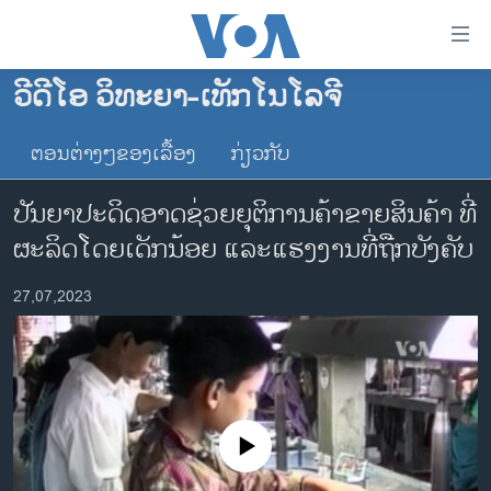
ລິ້ງ
ສຳຫລັບ
ເຂົ້າ
ວີດີໂອ ວິທະຍາ-ເທັກໂນໂລຈີ
ຫາ
ໂຮມເພຈ
ຂ້າມ
ຕອນຕ່າງໆຂອງເລື້ອງ
ກ່ຽວກັບ
ລາວ
ຂ້າມ
ອາເມຣິກາ
ຂ້າມ
​ປັນຍາ​ປະດິດ​ອາດ​ຊ່ວຍ​ຍຸ​ຕິ​ການ​ຄ້າ​ຂາຍສິນ​ຄ້າ ​ທີ່​
ໄປ
ການເລືອກຕັ້ງ ປະທານາທີບໍດີ ສະຫະລັດ 2024
ຜະ​ລິດ​ໂດຍ​ເດັກນ້ອຍ ແລະແຮງ​ງານ​ທີ່ຖືກບັງ​ຄັບ
ຫາ
ຂ່າວ​ຈີນ
ຊອກ
27,07,2023
ຄົ້ນ
ໂລກ
ເອເຊຍ
ອິດສະຫຼະພາບດ້ານການຂ່າວ
ຊີວິດຊາວລາວ
No media source currently available
ຊຸມຊົນຊາວລາວ