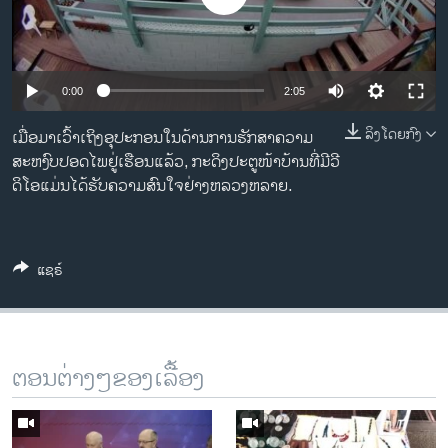
ວິທະຍາສາດ-ເທັກໂນໂລຈີ
ທຸລະກິດ
ພາສາອັງກິດ
0:00
2:05
ວີດີໂອ
ລິງໂດຍກົງ
ເມື່ອມາເວົ້າເຖິງອຸປະກອນໃນດ້ານການຮັກສາຄວາມ
ສຽງ
ສະຫງົບປອດໄພຢູ່ເຮືອນແລ້ວ, ກະດິງປະຕູໜ້າບ້ານທີ່ມີວີ
ດິໂອແມ່ນໄດ້ຮັບຄວາມສົນໃຈຢ່າງຫລວງຫລາຍ.
ລາຍການກະຈາຍສຽງ
ຕິດຕາມພວກເຮົາ ທີ່
ລາຍງານ
ແຊຣ໌
ພາສາຕ່າງໆ
ຕອນຕ່າງໆຂອງເລື້ອງ