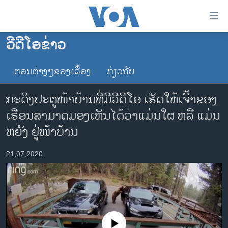
ລິ້ງ
ສຳຫລັບ
ເຂົ້າ
ວີດີໂອຂ່າວ
ຫາ
ໂຮມເພຈ
ຂ້າມ
ຕອນຕ່າງໆຂອງເລື້ອງ
ກ່ຽວກັບ
ລາວ
ຂ້າມ
ອາເມຣິກາ
ຂ້າມ
ກະດິງປະຕູໜ້າບ້ານທີ່ມີວີດິໂອ ເຮັດໃຫ້ເຈົ້າຂອງ
ໄປ
ການເລືອກຕັ້ງ ປະທານາທີບໍດີ ສະຫະລັດ 2024
ເຮືອນສາມາດມອງເຫັນໄດ້ວ່າແມ່ນໃຜ ຫລື ແມ່ນ
ຫາ
ຂ່າວ​ຈີນ
ຫຍັງ ຢູ່ໜ້າບ້ານ
ຊອກ
ຄົ້ນ
ໂລກ
21,07,2020
ເອເຊຍ
ອິດສະຫຼະພາບດ້ານການຂ່າວ
ຊີວິດຊາວລາວ
ຊຸມຊົນຊາວລາວ
No media source currently available