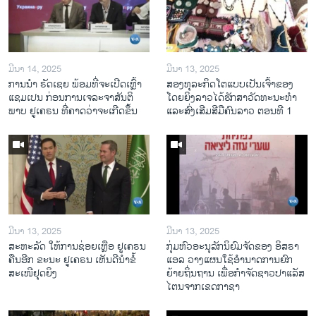
ມີນາ 14, 2025
ມີນາ 13, 2025
ການ​ນຳ ຣັດ​ເຊຍ ພ້ອມ​ທີ່​ຈະ​ເປີ​ດ​ເຫຼົ້າ​
ສອງທຸລະກິດໂຕແບບເປັນເຈົ້າຂອງ
ແຊມ​ເປນ ກ່ອນການ​ເຈ​ລະ​ຈາ​ສັນ​ຕິ​
ໂດຍຍິງລາວໄດ້ຮັກສາວັດທະນະທຳ
ພາບ ຢູ​ເຄ​ຣນ ທີ່​ຄາດ​ວ່າ​ຈະ​ເກີດ​ຂຶ້ນ
ແລະສົ່ງເສີມສີມືຄົນລາວ ຕອນທີ 1
ມີນາ 13, 2025
ມີນາ 13, 2025
ສະຫະລັດ ໃຫ້ການຊ່ອຍເຫຼືອ ຢູເຄຣນ
ກຸ່ມຫົວອະນຸລັກນິຍົມຈັດຂອງ ອິສຣາ
ຄືນອີກ ຂະນະ ຢູເຄຣນ ເຫັນດີນຳຂໍ້
ແອລ ວາງແຜນໃຊ້ອຳນາດການຍົກ
ສະເໜີຢຸດຍິງ
ຍ້າຍຖິ່ນຖານ ເພື່ອກຳຈັດຊາວປາແລັສ
ໄຕນຈາກເຂດກາຊາ