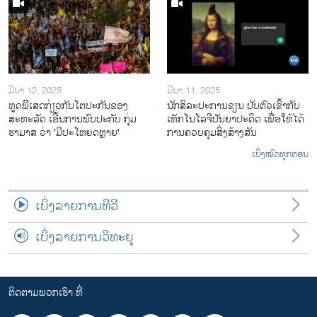
ມີນາ 12, 2025
ມີນາ 11, 2025
ທູດພິິເສດກ່ຽວກັບໂຕປະກັນຂອງ
ນັກ​ສິ​ລະ​ປະ​ການ​ຂຽນ ປັບ​ຕົວ​ເຂົ້າ​ກັບ​
ສະຫະລັດ ເອີ້ນການພົບປະກັບ ກຸ່ມ
ເທັກ​ໂນ​ໂລ​ຈີ​ປັນ​ຍາ​ປະ​ດິດ ເພື່ອ​ໃຫ້​ໄດ້​
ຮາມາສ ວ່າ 'ມີປະໂຫຍດຫຼາຍ'
ກ​ານ​ຄວບ​ຄຸມ​ສິ່ງ​ສ້າງ​ສັນ
ເບິ່ງໝົດທຸກຕອນ
ເບິ່ງລາຍການທີວີ
ເບິ່ງລາຍການວິທະຍຸ
ຕິດຕາມພວກເຮົາ ທີ່