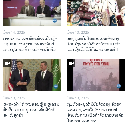
ມີນາ 14, 2025
ມີນາ 13, 2025
ການ​ນຳ ຣັດ​ເຊຍ ພ້ອມ​ທີ່​ຈະ​ເປີ​ດ​ເຫຼົ້າ​
ສອງທຸລະກິດໂຕແບບເປັນເຈົ້າຂອງ
ແຊມ​ເປນ ກ່ອນການ​ເຈ​ລະ​ຈາ​ສັນ​ຕິ​
ໂດຍຍິງລາວໄດ້ຮັກສາວັດທະນະທຳ
ພາບ ຢູ​ເຄ​ຣນ ທີ່​ຄາດ​ວ່າ​ຈະ​ເກີດ​ຂຶ້ນ
ແລະສົ່ງເສີມສີມືຄົນລາວ ຕອນທີ 1
ມີນາ 13, 2025
ມີນາ 13, 2025
ສະຫະລັດ ໃຫ້ການຊ່ອຍເຫຼືອ ຢູເຄຣນ
ກຸ່ມຫົວອະນຸລັກນິຍົມຈັດຂອງ ອິສຣາ
ຄືນອີກ ຂະນະ ຢູເຄຣນ ເຫັນດີນຳຂໍ້
ແອລ ວາງແຜນໃຊ້ອຳນາດການຍົກ
ສະເໜີຢຸດຍິງ
ຍ້າຍຖິ່ນຖານ ເພື່ອກຳຈັດຊາວປາແລັສ
ໄຕນຈາກເຂດກາຊາ