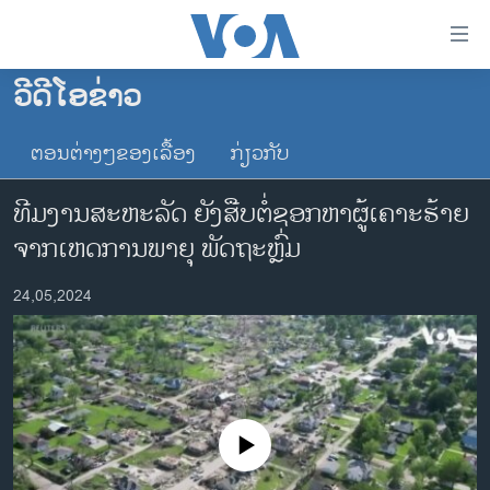
ລິ້ງ
ສຳຫລັບ
ເຂົ້າ
ວີດີໂອຂ່າວ
ຫາ
ໂຮມເພຈ
ຂ້າມ
ຕອນຕ່າງໆຂອງເລື້ອງ
ກ່ຽວກັບ
ລາວ
ຂ້າມ
ອາເມຣິກາ
ຂ້າມ
ທີມງານສະຫະລັດ ຍັງສືບຕໍ່ຊອກຫາຜູ້ເຄາະຮ້າຍ
ໄປ
ການເລືອກຕັ້ງ ປະທານາທີບໍດີ ສະຫະລັດ 2024
ຈາກເຫດການພາຍຸ ພັດຖະຫຼົ່ມ
ຫາ
ຂ່າວ​ຈີນ
ຊອກ
24,05,2024
ຄົ້ນ
ໂລກ
ເອເຊຍ
ອິດສະຫຼະພາບດ້ານການຂ່າວ
ຊີວິດຊາວລາວ
No media source currently available
ຊຸມຊົນຊາວລາວ