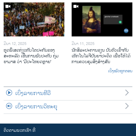
ມີນາ 12, 2025
ມີນາ 11, 2025
ທູດພິິເສດກ່ຽວກັບໂຕປະກັນຂອງ
ນັກ​ສິ​ລະ​ປະ​ການ​ຂຽນ ປັບ​ຕົວ​ເຂົ້າ​ກັບ​
ສະຫະລັດ ເອີ້ນການພົບປະກັບ ກຸ່ມ
ເທັກ​ໂນ​ໂລ​ຈີ​ປັນ​ຍາ​ປະ​ດິດ ເພື່ອ​ໃຫ້​ໄດ້​
ຮາມາສ ວ່າ 'ມີປະໂຫຍດຫຼາຍ'
ກ​ານ​ຄວບ​ຄຸມ​ສິ່ງ​ສ້າງ​ສັນ
ເບິ່ງໝົດທຸກຕອນ
ເບິ່ງລາຍການທີວີ
ເບິ່ງລາຍການວິທະຍຸ
ຕິດຕາມພວກເຮົາ ທີ່