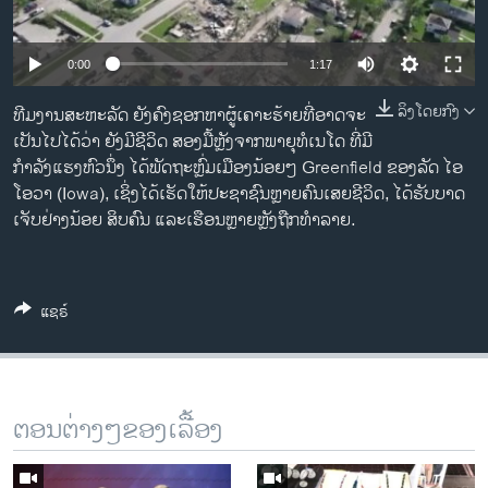
ວິທະຍາສາດ-ເທັກໂນໂລຈີ
ທຸລະກິດ
0:00
1:17
ພາສາອັງກິດ
ລິງໂດຍກົງ
ທີມງານສະຫະລັດ ຍັງຄົງຊອກຫາຜູ້ເຄາະຮ້າຍທີ່ອາດຈະ
ວີດີໂອ
ເປັນໄປໄດ້ວ່າ ຍັງມີຊີວິດ ສອງມື້ຫຼັງຈາກພາຍຸທໍເນໂດ ທີ່ມີ
ກຳລັງແຮງຫົວນຶ່ງ ໄດ້ພັດຖະຫຼົ່ມເມືອງນ້ອຍໆ Greenfield ຂອງລັດ ໄອ
ສຽງ
ໂອວາ (Iowa), ເຊິ່ງໄດ້ເຮັດໃຫ້ປະຊາຊົນຫຼາຍຄົນເສຍຊີວິດ, ໄດ້ຮັບບາດ
ເຈັບຢ່າງນ້ອຍ ສິບຄົນ ແລະເຮືອນຫຼາຍຫຼັງຖືກທໍາລາຍ.
ລາຍການກະຈາຍສຽງ
ຕິດຕາມພວກເຮົາ ທີ່
ລາຍງານ
ແຊຣ໌
ພາສາຕ່າງໆ
ຕອນຕ່າງໆຂອງເລື້ອງ