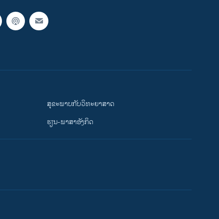
ສຸຂະພາບກັບວິທະຍາສາດ
ຮຽນ-ພາສາອັງກິດ