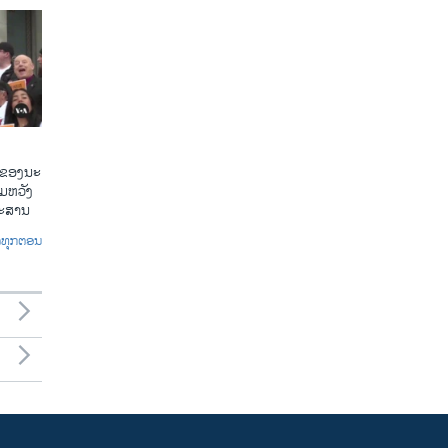
​ຂອງ​ນະ​
​ຫວັງ​
​ກະ​ສານ
ົດທຸກຕອນ