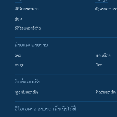
ວີດີໂອພາສາລາວ
ຟັງລາຍການຂອງ
ຢູທູບ
ວີດີໂອພາສາອັງກິດ
ຂ່າວແລະລາຍງານ
ລາວ
ອາເມຣິກາ
ເອເຊຍ
ໂລກ
ຕິດຕໍ່ພວກເຮົາ
ກ່ຽວກັບພວກເຮົາ
ຕິດຕໍ່ພວກເຮົາ
ວີໂອເອລາວ ສາມາດ ເຂົ້າເຖິງໄດ້ທີ່