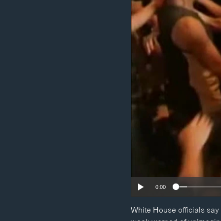
ວິທະຍາສາດ-ເທັກໂນໂລຈີ
ທຸລະກິດ
ພາສາອັງກິດ
ວີດີໂອ
ສຽງ
ລາຍການກະຈາຍສຽງ
ລາຍງານ
0:00
White House officials say 