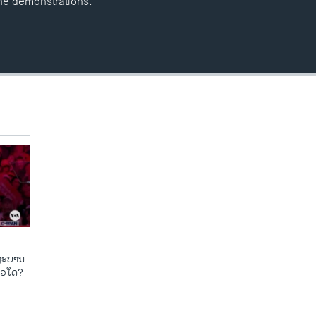
he demonstrations.
​ຖະ​ບານ
ແນວ​ໃດ?