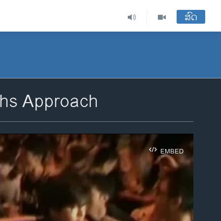
ສົດ
ghs Approach
EMBED