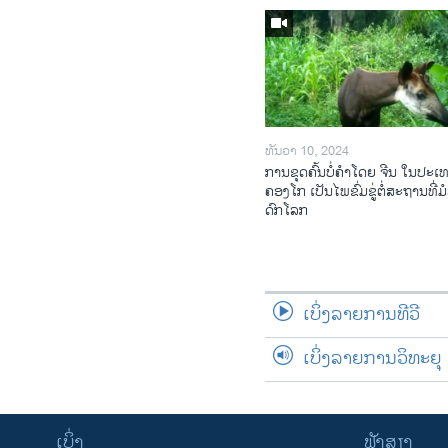
ທັນວາ 10, 2024
ການ​ຂຸດ​ຄົ້ນ​ບໍ່​ຄຳ​ໂດຍ ຈີນ ໃນ​ປະ​ເ
ຄອງ​ໂກ ເປັນ​ໄພ​ຂົ່ມ​ຂູ່​ຕໍ່​ສະ​ຖານ​ທີ່​ມໍ
ດົກ​ໂລກ​
ເບິ່ງລາຍການທີວີ
ເບິ່ງລາຍການວິທະຍຸ
ເບິ່ງ
ຟັງສຽງ