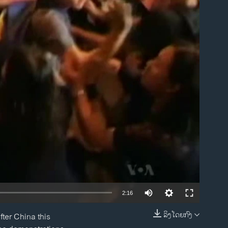
ble
2:16
ລິງໂດຍກົງ
fter China this
EMBED