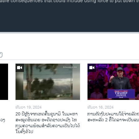
ble consequences that could include using force to put down t
ງ
ທັນວາ 19, 2024
ທັນວາ 16, 2024
20 ປີຫຼັງ​ຈາກ​ເຫດ​ຄື້ນ​ຊຸ​ນາ​ມິ ໃນ​ມະ​ຫາ​
ການ​ຕັດ​ງົບ​ປະ​ມານ​ໃຊ້​ຈ່າຍ​ລັດ
ລວງ
ສະ​ໝຸດ​ອິນ​ເດຍ ອະ​ດີດ​ຊາວ​ປະ​ມົງ ໄທ
ສະ​ຫະ​ລັດ 2 ຕື້​ໂດ​ລາ​ຈະ​ເປັນ​
ກຽມ​ຄວາມ​ພ້ອມ​ສຳ​ລັບ​ຄວາມ​ເປັນ​ໄປ​ໄດ້​
ໃນ​ຄັ້ງ​ຕໍ່​ໄປ