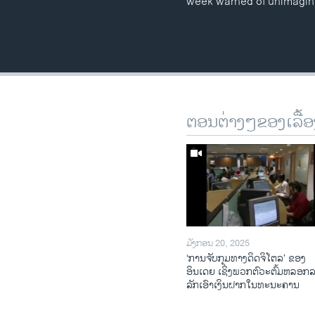
week warned of unimagina
ຕອນຕ່າງໆຂອງເລື້ອ
ມັງກອນ 20, 2025
‘ການຈັບກຸມທາງດິດຈິໂຕລ’ ຂອງ
ອິນເດຍ ເຊິ່ງພວກຕົວະຕົ້ມຫລອກ
ລັກເອົາເງິນຝາກໃນທະນະຄານ