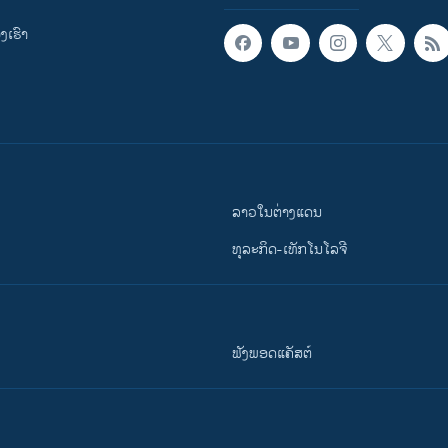
ເຮົາ
ລາວໃນຕ່າງແດນ
ທຸລະກິດ-ເທັກໂນໂລຈີ
ຟັງພອດແຄັສຕ໌