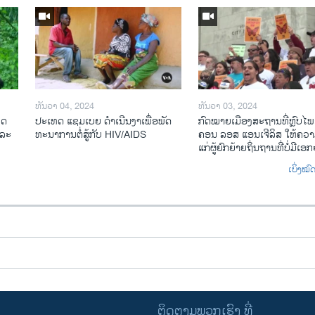
ທັນວາ 04, 2024
ທັນວາ 03, 2024
ທດ
ປະ​ເທດ ແຊມ​ເບຍ ດຳ​ເນີນ​ງາ​ເພື່ອ​ພັດ​
ກົດ​ໝາຍ​ເມືອງ​ສະ​ຖານ​ທີ່ຫຼົບ​ໄພ
​ລະ​
ທະ​ນາ​ການ​ຕໍ່​ສູ້​ກັບ​ HIV/AIDS
ຄອນ ລອ​ສ ແອນ​ເຈີ​ລິ​ສ ໃຫ້​ຄວາມ
ແກ່​ຜູ້​ຍົກ​ຍ້າຍ​ຖິ່ນ​ຖານ​ທີ່ບໍ່​ມີ​ເອ
ເບິ່ງໝ
ຕິດຕາມພວກເຮົາ ທີ່