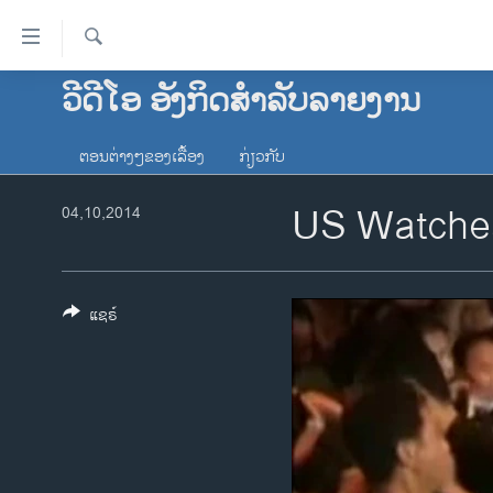
ລິ້ງ
ສຳຫລັບ
ເຂົ້າ
ຄົ້ນຫາ
ວີດີໂອ ອັງກິດສຳລັບລາຍງານ
ໂຮມເພຈ
ຫາ
ລາວ
ຂ້າມ
ຕອນຕ່າງໆຂອງເລື້ອງ
ກ່ຽວກັບ
ຂ້າມ
ອາເມຣິກາ
ຂ້າມ
US Watches
04,10,2014
ການເລືອກຕັ້ງ ປະທານາທີບໍດີ ສະຫະລັດ
ໄປ
2024
ຫາ
ຂ່າວ​ຈີນ
ຊອກ
ຄົ້ນ
ແຊຣ໌
ໂລກ
ເອເຊຍ
ອິດສະຫຼະພາບດ້ານການຂ່າວ
ຊີວິດຊາວລາວ
ຊຸມຊົນຊາວລາວ